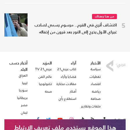
من هنا وهناك
5
اكتشاف أثري في القرم.. مرسوم رسمي لصاحب
غيراي الأول يخرج إلى النور بعد قرون من إخفائه
الأخبار
آراء
المزيد
أخبار حسب
سياسة
كتاب عربي21
عربي21 TV
البلد
العراق
تغطيات
قضايا وآراء
عالم الفن
ليبيا
اقتصاد
مقالات مختارة
تكنولوجيا
سوريا
رياضة
أفكار
صحة
بريطانيا
صحافة
استطلاع رأي
مصر
ملفات وتقارير
لبنان
تابعنا على
هذا الموقع يستخدم ملف تعريف الارتباط