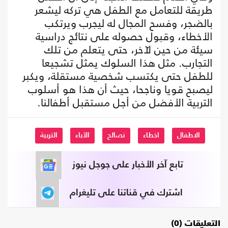
طريقة للتعامل مع الطفل هي تركه ليشعر
بالضجر، وفسح المجال له ليجرب ويرتكب
الأخطاء، وقبول حصوله على نتائج دراسية
سيئة من حين لآخر، حتى يتعلم من تلك
التجارب. مثل هذا السلوك يمثل تشجيعا
للطفل حتى يكتسب شخصية مستقلة، ويكبر
ليصبح قويا وناجحا، حيث أن هذا هو أسلوب
التربية الأفضل من أجل مستقبل أطفالنا.
الاطفال
اخطاء
نصائح
الآباء
التربية
تابع آخر الأخبار على جوجل نيوز
اشترك في قناتنا على تليغرام
التعليقات (0)