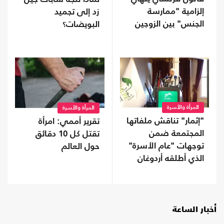
إلزامية "ممارسة
زد إلى تجميد
الجنس" بين الزوجين
البويضات؟
المرأة والأسرة
المرأة والأسرة
"إثمار" تناقش ملفاتها
تقرير أممي: امرأة
المجتمعة ضمن
تقتل كل 10 دقائق
توجهات "عام الأسرة"
حول العالم
الذي أطلقه أردوغان
أخبار الساعة