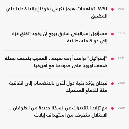
00:13
WSJ: تفاهمات هرمز تكرس نفوذا إيرانيا فعليا على
المضيق
22:45
مسؤول إسرائيلي سابق يرجح أن يقود اتفاق غزة
إلى دولة فلسطينية
21:22
"إسرائيل" تراقب أزمة سبتة.. المغرب يكشف نقطة
ضعف أوروبا على حدودها مع أفريقيا
21:20
فيدان يؤكد رغبة دول أخرى بالانضمام إلى اتفاقية
مكة للدفاع المشترك
20:19
مع تزايد التقديرات عن نسخة جديدة من الطوفان..
الاحتلال متخوف من استهداف إيلات