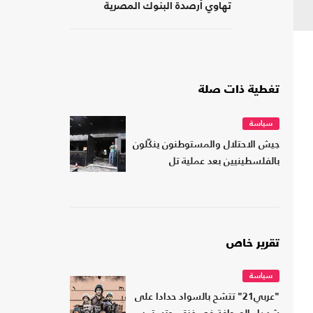
تهاوي أرصدة البنوك المصرية
تغطية ذات صلة
سياسة
جيش الاحتلال والمستوطنون ينكّلون
بالفلسطينيين بعد عملية تل
تقرير خاص
سياسة
"عربي21" تتشح بالسواد حدادا على