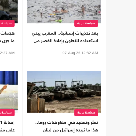
سياسة عربية
سياسة عر
بعد تحذيرات إسبانية.. المغرب يبدي
هجمات ا
استعداده للتعاون بإعادة القصر من
ما جرى 
سبتة
الضفة
2:27 AM
07-Aug-26
12:32 AM
سياسة عربية
سياسة عر
تعثر وتعقيد في مفاوضات روما..
هذا ما تريده إسرائيل من لبنان
على منط