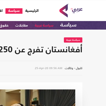
(current)
الرئيسية
سياسة
اق
سياسة
سياسة عربية
مقابلات
حقوق 
سياسة عربية
أفغانستان تفرج عن 250 سجينا جديدا من حركة طالبان
كابول - وكالات
25-Apr-20
09:56 AM