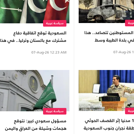
بية
سياسة عربية
لمستوطنين تتصاعد.. هذا
السعودية توقع اتفاقية دفاع
في بلدة الطيبة وسط
مشترك مع باكستان وتركيا.. في هذا
التاريخ
07-Aug-26
1
07-Aug-26
12:23 AM
بية
سياسة عربية
إصابة 11 مدنيا إثر القصف الحوثي
مسؤول سعودي كبير: نتوقع
قة نجران جنوب السعودية
هجمات وشيكة من العراق واليمن