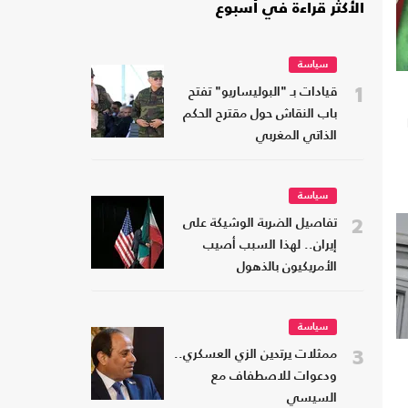
الأكثر قراءة في أسبوع
سياسة
1
قيادات بـ "البوليساريو" تفتح
باب النقاش حول مقترح الحكم
الذاتي المغربي
سياسة
2
تفاصيل الضربة الوشيكة على
إيران.. لهذا السبب أصيب
الأمريكيون بالذهول
سياسة
3
ممثلات يرتدين الزي العسكري..
ودعوات للاصطفاف مع
السيسي