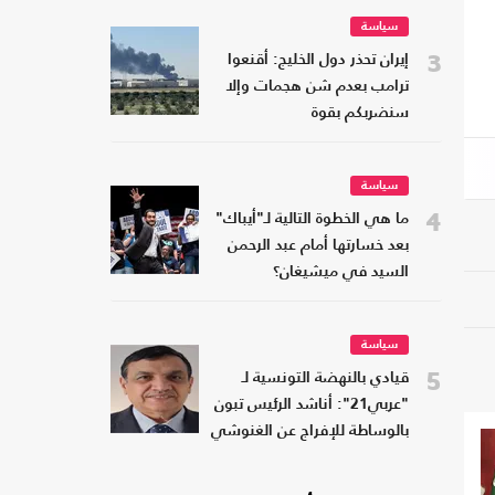
سياسة
3
إيران تحذر دول الخليج: أقنعوا
ترامب بعدم شن هجمات وإلا
سنضربكم بقوة
سياسة
4
ما هي الخطوة التالية لـ"أيباك"
بعد خسارتها أمام عبد الرحمن
السيد في ميشيغان؟
سياسة
5
قيادي بالنهضة التونسية لـ
"عربي21": أناشد الرئيس تبون
بالوساطة للإفراج عن الغنوشي