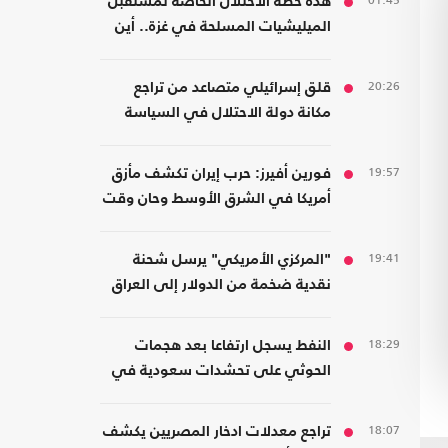
01:45
هذه خطة الاحتلال الخاصة لمستقبل
الميليشيات المسلحة في غزة.. أين
سيذهبون؟
20:26
قلق إسرائيلي متصاعد من تراجع
مكانة دولة الاحتلال في السياسة
الأمريكية
19:57
فورين أفيرز: حرب إيران تكشف مأزق
أمريكا في الشرق الأوسط وحان وقت
الانسحاب
19:41
"المركزي الأمريكي" يرسل شحنة
نقدية ضخمة من الدولار إلى العراق
18:29
النفط يسجل ارتفاعا بعد هجمات
الحوثي على تحشدات سعودية في
اليمن
18:07
تراجع معدلات ادخار المصريين يكشف