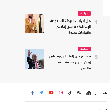
سياسة
4
هل انهارت التهدئة السعودية
الإماراتية؟ تراشق إعلامي
واتهامات جديدة
سياسة
5
ترامب يعلن إلغاء الهجوم على
إيران مقابل صفقة.. هذه
ملامحها
تابعنا على
من نحن