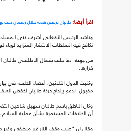
اقرأ أيضا:
طالبان ترفض هدنة خلال رمضان دعت لها 
وناشد الرئيس الأفغاني أشرف غني المسلحي
تكافح فيه السلطات الانتشار المتزايد لوباء كوفيد
من جهته، دعا حلف شمال الأطلسي طالبان ا
قرارها.
وكتبت الدول الثلاثين، أعضاء الحلف، في بيان
مقبول. ندعو بإلحاح حركة طالبان لخفض العن
وكان الناطق باسم طالبان سهيل شاهين انتقد
أن الخلافات المستمرة بشأن عملية السلام وت
وقال إن "طلب وقف النار غير منطقي وغير مق