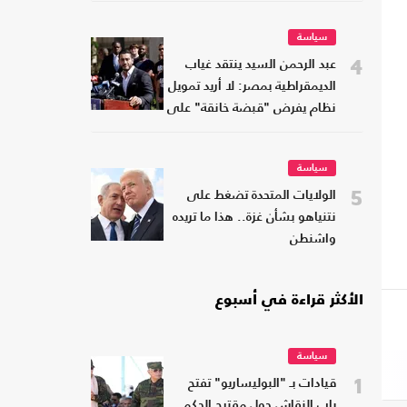
سياسة
4
عبد الرحمن السيد ينتقد غياب
الديمقراطية بمصر: لا أريد تمويل
نظام يفرض "قبضة خانقة" على
شعبه
سياسة
5
الولايات المتحدة تضغط على
نتنياهو بشأن غزة.. هذا ما تريده
واشنطن
الأكثر قراءة في أسبوع
سياسة
1
قيادات بـ "البوليساريو" تفتح
باب النقاش حول مقترح الحكم