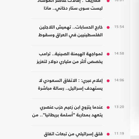
16:01
"معاريف": إقالات عناصر الموساد
ليست سوى ستار دخاني.. ماذا
يحدث؟
15:54
خارج الحسابات.. تهميش اللاجئين
الفلسطينيين في العراق وسقوط
المسؤولية المؤسسية
14:58
لمواجهة الهيمنة الصينية.. ترامب
يخصص أكثر من ملياري دولار لتعزيز
إنتاج المعادن الحيوية
14:06
إعلام عبري: : الاتفاق السعودي لا
يستهدف إسرائيل.. رسالة مباشرة
إلى إيران
13:20
عندما يتزوج ابن زعيم حزب عنصري
يتعهد بمحاربة "أسلمة بريطانيا".. من
مسلمة!
11:19
قلق إسرائيلي من تبعات اتفاق