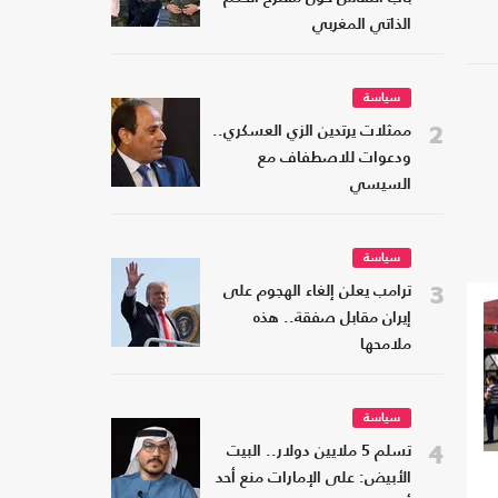
الذاتي المغربي
سياسة
2
ممثلات يرتدين الزي العسكري..
ودعوات للاصطفاف مع
السيسي
سياسة
3
ترامب يعلن إلغاء الهجوم على
إيران مقابل صفقة.. هذه
ملامحها
سياسة
4
تسلم 5 ملايين دولار.. البيت
الأبيض: على الإمارات منع أحد