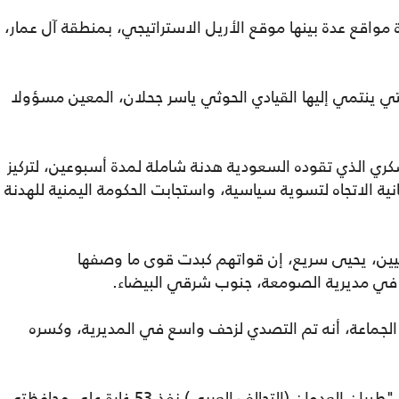
مواقع عدة بينها موقع الأريل الاستراتيجي، بمنطقة آل عمار،
ي ينتمي إليها القيادي الحوثي ياسر جحلان، المعين مسؤولا
كري الذي تقوده السعودية هدنة شاملة لمدة أسبوعين، لتركيز
ية الاتجاه لتسوية سياسية، واستجابت الحكومة اليمنية للهدنة
يين، يحيى سريع، إن قواتهم كبدت قوى ما وصفها
اد في مديرية الصومعة، جنوب شرقي البيضاء.
الجماعة، أنه تم التصدي لزحف واسع في المديرية، وكسره
ووفقا للمتحدث العسكري باسم الحوثي، فإن "طيران العدوان (التحالف العربي) نفذ 53 غارة على محافظتي