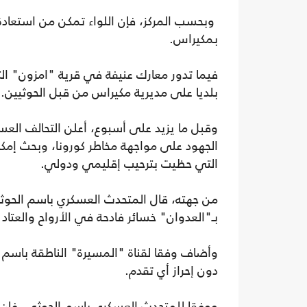
وبحسب المركز، فإن اللواء تمكن من استعادة 
بمكيراس.
فيما تدور معارك عنيفة في قرية "امزون" الت
بلديا على مديرية مكيراس من قبل الحوثيين.
وقبل ما يزيد على أسبوع، أعلن التحالف العس
الجهود على مواجهة مخاطر كورونا، وبحث إمكان
التي حظيت بترحيب إقليمي ودولي.
من جهته، قال المتحدث العسكري باسم الحوث
بـ"العدوان" خسائر فادحة في الأرواح والعت
وأضاف وفقا لقناة "المسيرة" الناطقة باسم 
دون إحراز أي تقدم.