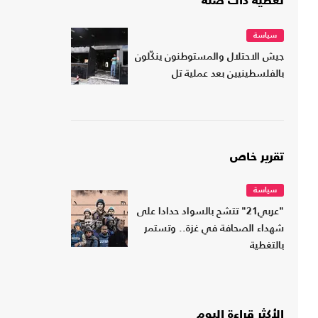
تغطية ذات صلة
سياسة
جيش الاحتلال والمستوطنون ينكّلون
بالفلسطينيين بعد عملية تل
تقرير خاص
سياسة
"عربي21" تتشح بالسواد حدادا على
شهداء الصحافة في غزة.. وتستمر
بالتغطية
الأكثر قراءة اليوم