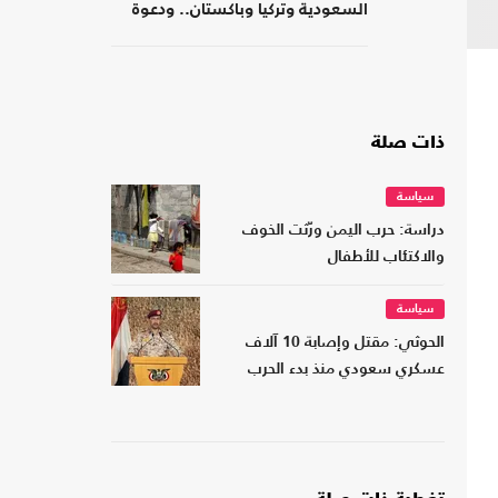
السعودية وتركيا وباكستان.. ودعوة
لتشكيل تحالفات موازية
ذات صلة
سياسة
دراسة: حرب اليمن ورّثت الخوف
والاكتئاب للأطفال
سياسة
الحوثي: مقتل وإصابة 10 آلاف
عسكري سعودي منذ بدء الحرب