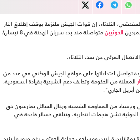
المقدشي، الثلاثاء، إن قوات الجيش ملتزمة بوقف إطلاق النار
تمردين
متواصلة منذ بدء سريان الهدنة في 8 نيسان/
الحوثيين
لاتصال المرئي عن بعد، الثلاثاء.
دة تواصل اعتداءاتها على مواقع الجيش الوطني في عدد من
المعلنة من الحكومة وتحالف دعم الشرعية بقيادة السعودية،
ر
 أبريل الجاري".
 وبإسناد من المقاومة الشعبية ورجال القبائل يمارسون حق
 الحوثية تشن هجمات انتحارية، وتتلقى خسائر فادحة في
 بمقاتلين قبليين ومسلحي جماعة الحوثي، رغم مرور ما يزيد