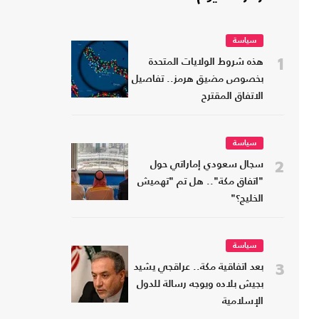
سياسة
1
هذه شروط الولايات المتحدة
بخصوص مضيق هرمز.. تفاصيل
الاتفاق المقترح
سياسة
2
سجال سعودي إماراتي حول
"اتفاق مكة".. هل تم "تهميش
الخليج؟"
سياسة
3
بعد اتفاقية مكة.. عراقجي يشيد
بجيش بلاده ويوجه رسالة للدول
الإسلامية