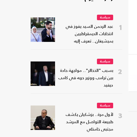
سياسة
1
عبد الرحمن السيد يفوز في
انتخابات الديمقراطيين
بميشيغان.. تعرف إليه
سياسة
2
بسبب "الذخائر".. مواجهة حادة
بين ترامب ووزير حربه في كامب
ديفيد
سياسة
3
لأول مرة.. بزشكيان يكشف
طبيعة التواصل مع المرشد
مجتبى خامنئي