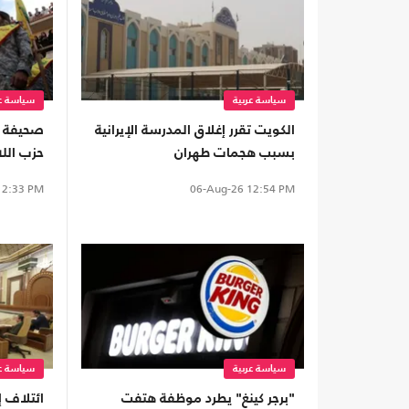
سياسة عربية
سياسة عر
الكويت تقرر إغلاق المدرسة الإيرانية
صحيفة لب
بسبب هجمات طهران
حزب الل
مرتقب
2:33 PM
06-Aug-26
12:54 PM
سياسة عربية
سياسة عر
"برجر كينغ" يطرد موظفة هتفت
ائتلاف إ