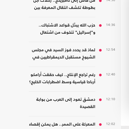
14:50
من فاس إلى كامبريدج.. رحلات ابن
بطوطة تكشف انتقال المعرفة بين
الشرق والغرب
14:36
حزب الله يبدّل قواعد الاشتباك..
و"إسرائيل" تتخوف من اشتعال
جبهات متعددة
12:54
لماذ قد يحدد فوز السيد في مجلس
الشيوخ مستقبل الديمقراطيين في
أمريكا؟
12:40
رغم تراجع الإنتاج.. كيف حققت أرامكو
أرباحا قياسية وسط اضطرابات الخليج؟
12:10
دمشق تعود إلى العرب من بوابة
القصيدة
12:02
المعركة على الممر.. هل يمكن إقصاء