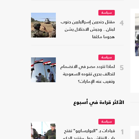
سياسة
4
مقتل جنديين إسرائيليين جنوب
لبنان.. وجيش الاحتلال يشن
هجوما مكثفا
سياسة
5
لماذا تتردد مصر في الانضمام
لتحالف بحري تقوده السعودية
وتغيب عنه الإمارات؟
الأكثر قراءة في أسبوع
سياسة
1
قيادات بـ "البوليساريو" تفتح
باب النقاش حول مقترح الحكم