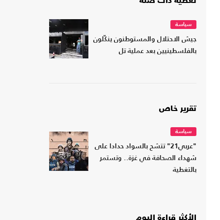
تغطية ذات صلة
سياسة
جيش الاحتلال والمستوطنون ينكّلون
بالفلسطينيين بعد عملية تل
تقرير خاص
سياسة
"عربي21" تتشح بالسواد حدادا على
شهداء الصحافة في غزة.. وتستمر
بالتغطية
الأكثر قراءة اليوم