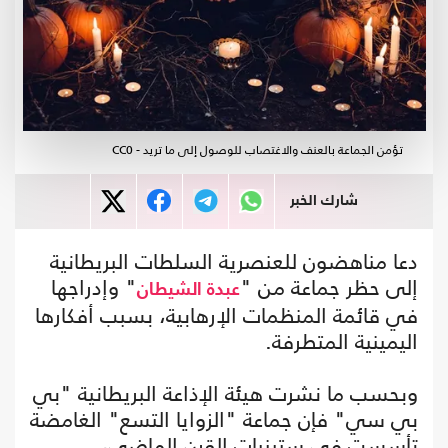
تؤمن الجماعة بالعنف والاغتصاب للوصول إلى ما تريد - CC0
شارك الخبر
دعا مناهضون للعنصرية السلطات البريطانية
إلى حظر جماعة من "
" وإدراجها
عبدة الشيطان
في قائمة المنظمات الإرهابية، بسبب أفكارها
اليمينية المتطرفة.
وبحسب ما نشرت هيئة الإذاعة البريطانية "بي
بي سي" فإن جماعة "الزوايا التسع" الغامضة
تأسست في ستينيات القرن الماضي،