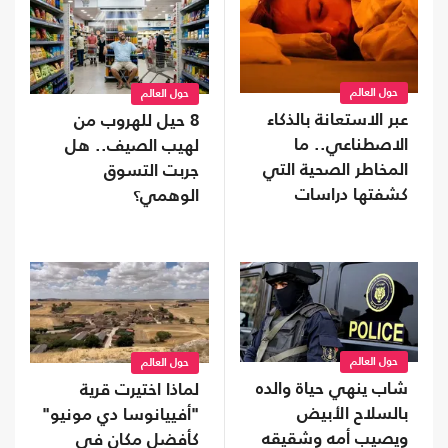
حول العالم
حول العالم
عبر الاستعانة بالذكاء
8 حيل للهروب من
الاصطناعي.. ما
لهيب الصيف.. هل
المخاطر الصحية التي
جربت التسوق
كشفتها دراسات
الوهمي؟
النوم؟
حول العالم
حول العالم
شاب ينهي حياة والده
لماذا اختيرت قرية
بالسلاح الأبيض
"أفييانوسا دي مونيو"
ويصيب أمه وشقيقه
كأفضل مكان في