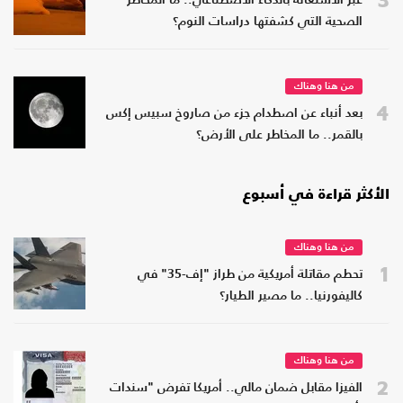
عبر الاستعانة بالذكاء الاصطناعي.. ما المخاطر
الصحية التي كشفتها دراسات النوم؟
من هنا وهناك
4
بعد أنباء عن اصطدام جزء من صاروخ سبيس إكس
بالقمر.. ما المخاطر على الأرض؟
الأكثر قراءة في أسبوع
من هنا وهناك
1
تحطم مقاتلة أمريكية من طراز "إف-35" في
كاليفورنيا.. ما مصير الطيار؟
من هنا وهناك
2
الفيزا مقابل ضمان مالي.. أمريكا تفرض "سندات