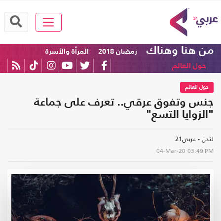
من هنا وهناك
رمضان 2018
المرأة والأسرة
حول العالم
حول العالم
جنس وتفوق عرقي.. تعرف على جماعة
"الزوايا التسع"
لندن - عربي21
04-Mar-20
03:49 PM