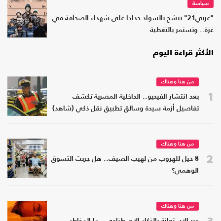
سياسة
"عربي21" تتشح بالسواد حدادا على شهداء الصحافة في
غزة.. وتستمر بالتغطية
الأكثر قراءة اليوم
من هنا وهناك
1
بعد انتشار الفيديو.. الداخلية المصرية تكشف
تفاصيل أزمة سيدة وسائق تطبيق نقل ذكي (شاهد)
من هنا وهناك
2
8 حيل للهروب من لهيب الصيف.. هل جربت التسوق
الوهمي؟
من هنا وهناك
3