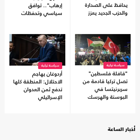
يحافظ على الصدارة
إرهاب".. توافق
والحزب الجديد يعزز
سياسي وتحفظات
موقعه
على بعض البنود
سياسة تركية
سياسة تركية
"قافلة فلسطين"
أردوغان يهاجم
تصل تركيا قادمة من
الاحتلال: المنطقة كلها
سربرنيتسا في
تدفع ثمن العدوان
البوسنة والهرسك
الإسرائيلي
(صور)
أخبار الساعة