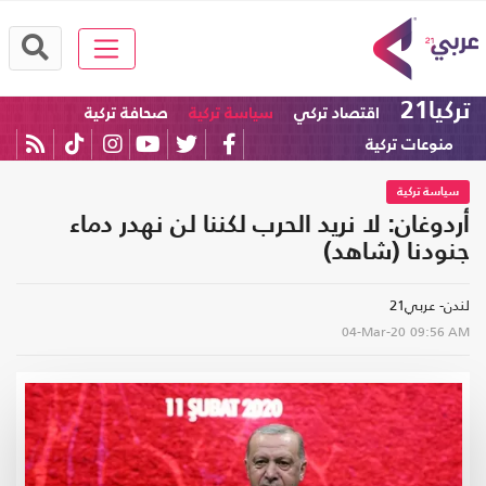
تركيا21
اقتصاد تركي
سياسة تركية
صحافة تركية
منوعات تركية
سياسة تركية
أردوغان: لا نريد الحرب لكننا لن نهدر دماء
جنودنا (شاهد)
لندن- عربي21
04-Mar-20
09:56 AM