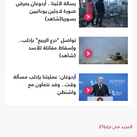
رسالة لأثينا.. أردوغان يعرض
صورة لاجئين يونانيين
بسوريا(شاهد)
تواصل "درع الربيع" بإدلب..
وإسقاط مقاتلة للأسد
(شاهد)
أردوغان: عمليتنا بإدلب مسألة
وقت.. وقد نتعاون مع
واشنطن
المزيد في تركيا21