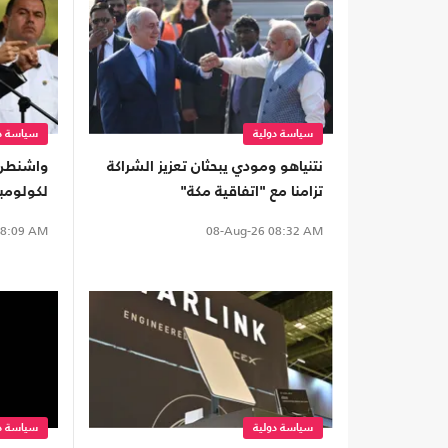
سياسة دولية
سياسة دو
نتنياهو ومودي يبحثان تعزيز الشراكة
واشنطن 
تزامنا مع "اتفاقية مكة"
لكولومبي
إلى تحال
8:09 AM
08-Aug-26
08:32 AM
سياسة دولية
سياسة دو