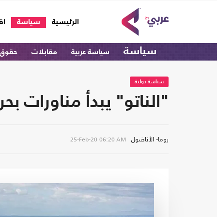
(current)
الرئيسية
سياسة
اق
سياسة
سياسة عربية
مقابلات
حقوق 
سياسة دولية
"الناتو" يبدأ مناورات بح
روما- الأناضول
25-Feb-20
06:20 AM