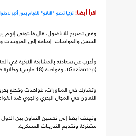
اقرأ أيضا:
تركيا تدعو "الناتو" للقيام بدور أكبر لاحت
وفي تصريح للأناضول، قال فانتوني إنهم ير
السفن والغواصات، إضافة إلى المروحيات وال
(Gaziantep)، وغواصة (18 مارس) وطائرة خفر سواحل (P-235).
التعاون في المجال البحري والجوي ضد الغواص
وتهدف أيضا إلى تحسين التعاون بين الدول ال
مشتركة وتقديم التدريبات العسكرية.