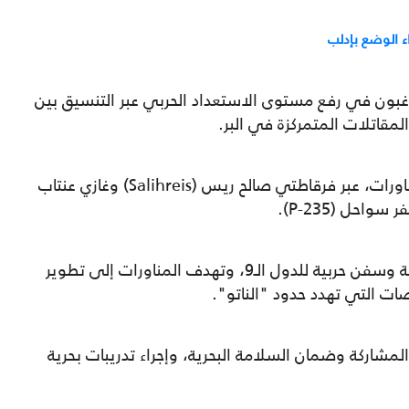
واء الوضع بإدلب
غبون في رفع مستوى الاستعداد الحربي عبر التنسيق بين
مقاتلات المتمركزة في البر.
وأعرب عن سعادته بالمشاركة التركية في المناورات، عبر فرقاطتي صالح ريس (Salihreis) وغازي عنتاب
وتشارك في المناورات، غواصات وقطع بحرية وسفن حربية للدول الـ9، وتهدف المناورات إلى تطوير
ات التي تهدد حدود "الناتو".
مشاركة وضمان السلامة البحرية، وإجراء تدريبات بحرية