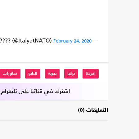
— Italy at NATO ???? (@ItalyatNATO)
February 24, 2020
امريكا
تركيا
بحرية
الناتو
مناورات
اشترك في قناتنا على تليغرام
التعليقات (0)