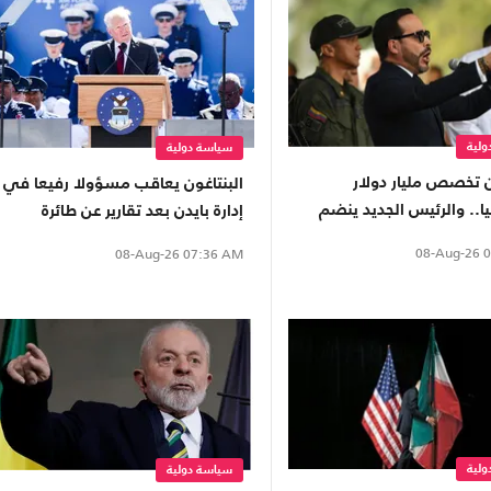
لية
سياسة دولية
تخصص مليار دولار
البنتاغون يعاقب مسؤولا رفيعا في
ا.. والرئيس الجديد ينضم
إدارة بايدن بعد تقارير عن طائرة
ف "درع الأمريكتين"
ترامب
08-Aug-26
0
08-Aug-26
07:36 AM
لية
سياسة دولية