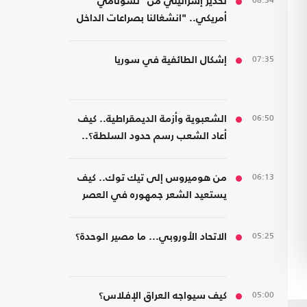
08:34
تحذير إسرائيلي من "تسونامي"
أمريكي.. "انشغالنا بصراعات الداخل
يحجب ما يتغير بواشنطن"
07:35
إشكال الطائفية في سوريا
06:50
الشعبوية وأزمة الديمقراطية.. كيف
أعاد الشعب رسم حدود السلطة؟..
كتاب جديد
06:13
من هوميروس إلى تيك توك.. كيف
يستعيد الشعر جمهوره في العصر
الرقمي؟
05:25
الاتحاد الأوروبي... ما مصير الوحدة؟
05:00
كيف سيواجه العراق الإفلاس؟