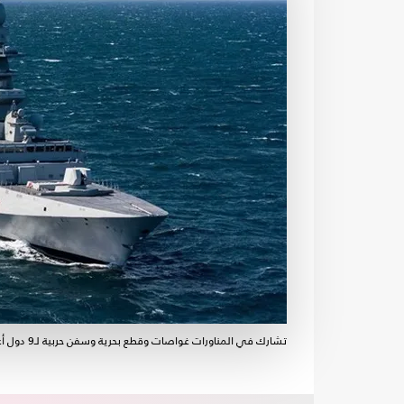
تشارك في المناورات غواصات وقطع بحرية وسفن حربية لـ9 دول أعضاء بالناتو- تويتر