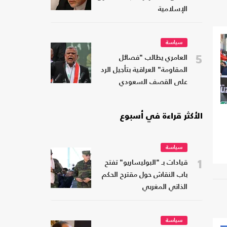
الإسلامية
سياسة
5
العامري يطالب "فصائل
المقاومة" العراقية بتأجيل الرد
على القصف السعودي
الأكثر قراءة في أسبوع
سياسة
1
قيادات بـ "البوليساريو" تفتح
باب النقاش حول مقترح الحكم
الذاتي المغربي
سياسة