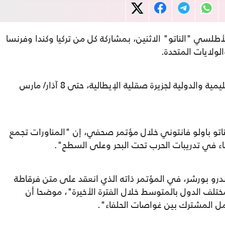
لسي "الناتو" الاثنين، بمشاركة كل من تركيا وكندا وفرنسا
والولايات المتحدة.
وتستمر المناورات التي تجري في المياه الإقليمية والدولية لجزيرة صقلية الإيطالية، حتى 8 آذار/ مارس
للناتو باولو فانتوني خلال مؤتمر صحفي، إن "المناورات تجمع
ء في تدريبات الحرب تحت البحر وعلى السطح".
أندرو بورشر، في المؤتمر ذاته الذي انعقد على متن فرقاطة
ختلف الدول بالمتوسط خلال الفترة الأخيرة"، موضحا أن
عمل المشترك بين غواصات الحلفاء".