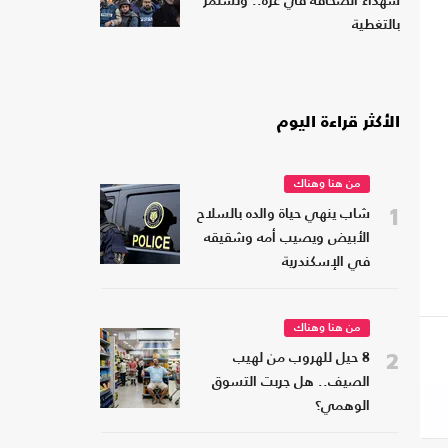
شهداء الصحافة في غزة.. وتستمر
بالتغطية
الأكثر قراءة اليوم
من هنا وهناك
1
شاب ينهي حياة والده بالسلاح
الأبيض ويصيب أمه وشقيقه
في الإسكندرية
من هنا وهناك
2
8 حيل للهروب من لهيب
الصيف.. هل جربت التسوق
الوهمي؟