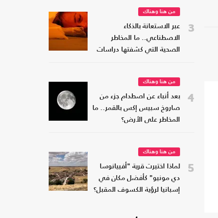
من هنا وهناك
3
عبر الاستعانة بالذكاء
الاصطناعي.. ما المخاطر
الصحية التي كشفتها دراسات
النوم؟
من هنا وهناك
4
بعد أنباء عن اصطدام جزء من
صاروخ سبيس إكس بالقمر.. ما
المخاطر على الأرض؟
من هنا وهناك
5
لماذا اختيرت قرية "أفييانوسا
دي مونيو" كأفضل مكان في
إسبانيا لرؤية الكسوف المقبل؟