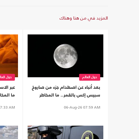
المزيد في من هنا وهناك
حول العالم
حول العا
بعد أنباء عن اصطدام جزء من صاروخ
عبر الاس
سبيس إكس بالقمر.. ما المخاطر
ما المخا
على الأرض؟
دراسات 
7:33 AM
06-Aug-26
07:59 AM