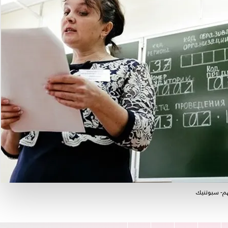
ئهم- سبوتنيك