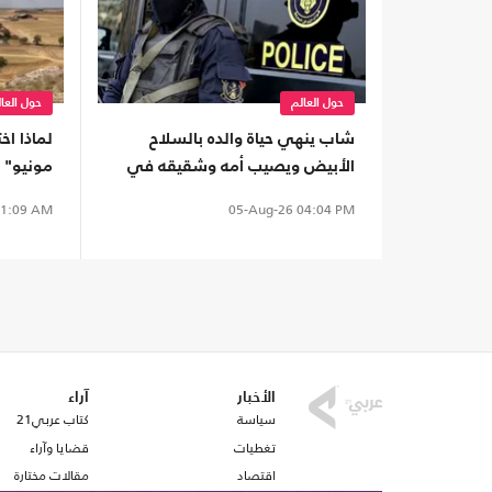
حول العالم
حول العا
شاب ينهي حياة والده بالسلاح
لماذا اخ
الأبيض ويصيب أمه وشقيقه في
مونيو" 
الإسكندرية
لرؤية ا
1:09 AM
05-Aug-26
04:04 PM
الأخبار
آراء
سياسة
كتاب عربي21
تغطيات
قضايا وآراء
اقتصاد
مقالات مختارة