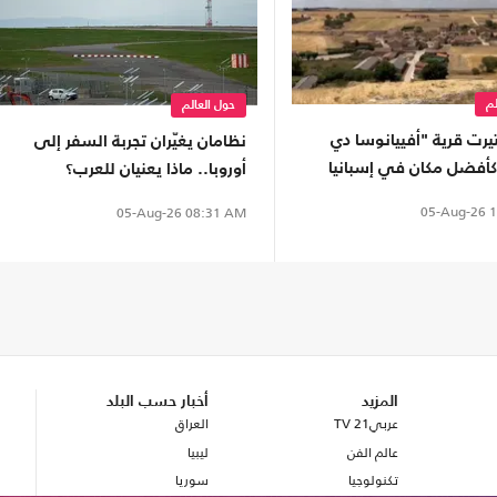
لم
حول العالم
تيرت قرية "أفييانوسا دي
نظامان يغيّران تجربة السفر إلى
كأفضل مكان في إسبانيا
أوروبا.. ماذا يعنيان للعرب؟
لكسوف المقبل؟
05-Aug-26
1
05-Aug-26
08:31 AM
المزيد
أخبار حسب البلد
عربي21 TV
العراق
عالم الفن
ليبيا
تكنولوجيا
سوريا