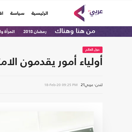
(current)
الرئيسية
سياسة
اق
من هنا وهناك
رمضان 2018
المرأة و
حول العالم
أولياء أمور يقدمون الا
لندن- عربي21
18-Feb-20
09:25 PM