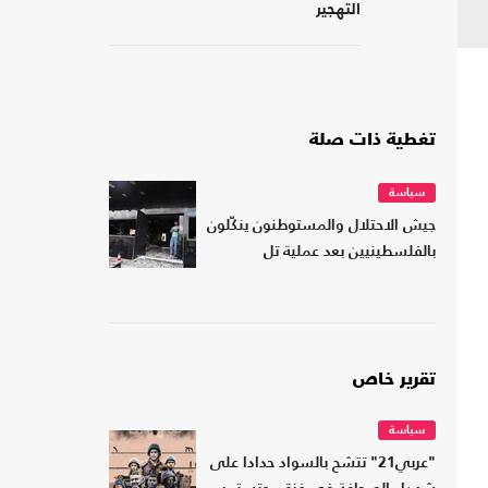
التهجير
تغطية ذات صلة
سياسة
جيش الاحتلال والمستوطنون ينكّلون
بالفلسطينيين بعد عملية تل
تقرير خاص
سياسة
"عربي21" تتشح بالسواد حدادا على