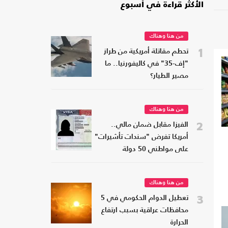
الأكثر قراءة في أسبوع
من هنا وهناك
1
تحطم مقاتلة أمريكية من طراز
"إف-35" في كاليفورنيا.. ما
مصير الطيار؟
من هنا وهناك
2
الفيزا مقابل ضمان مالي..
أمريكا تفرض "سندات تأشيرات"
على مواطني 50 دولة
من هنا وهناك
3
تعطيل الدوام الحكومي في 5
محافظات عراقية بسبب ارتفاع
الحرارة