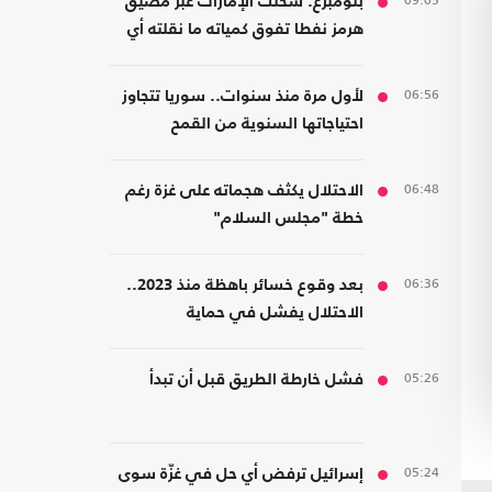
09:05
بلومبرغ: شحنت الإمارات عبر مضيق
هرمز نفطا تفوق كمياته ما نقلته أي
دولة أخرى
06:56
لأول مرة منذ سنوات.. سوريا تتجاوز
احتياجاتها السنوية من القمح
06:48
الاحتلال يكثف هجماته على غزة رغم
خطة "مجلس السلام"
06:36
بعد وقوع خسائر باهظة منذ 2023..
الاحتلال يفشل في حماية
مستوطنيه من خطر الصواريخ
05:26
فشل خارطة الطريق قبل أن تبدأ
05:24
إسرائيل ترفض أي حل في غزّة سوى