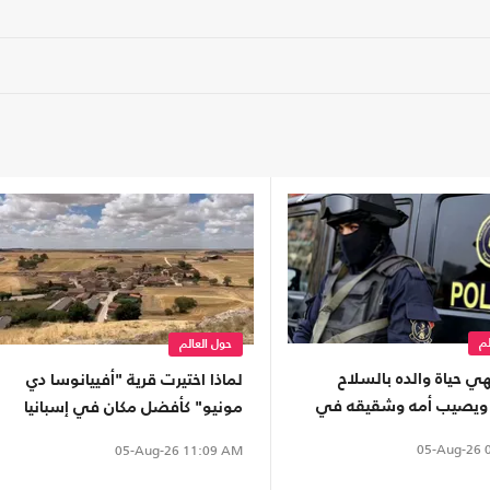
لم
حول العالم
ي حياة والده بالسلاح
لماذا اختيرت قرية "أفييانوسا دي
ويصيب أمه وشقيقه في
مونيو" كأفضل مكان في إسبانيا
ية
لرؤية الكسوف المقبل؟
05-Aug-26
0
05-Aug-26
11:09 AM