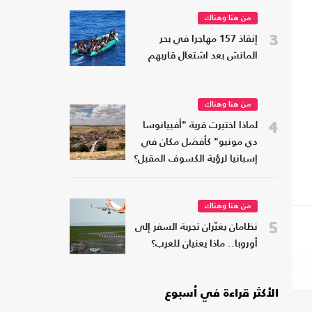
من هنا وهناك
3
إنقاذ 157 مهاجرا في بحر
المانش بعد اشتعال قاربهم
من هنا وهناك
4
لماذا اختيرت قرية "أفييانوسا
دي مونيو" كأفضل مكان في
إسبانيا لرؤية الكسوف المقبل؟
من هنا وهناك
5
نظامان يغيّران تجربة السفر إلى
أوروبا.. ماذا يعنيان للعرب؟
الأكثر قراءة في أسبوع