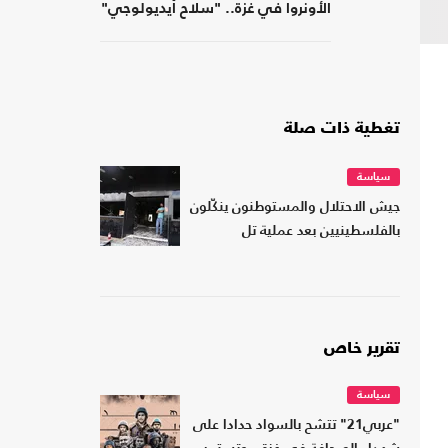
الأونروا في غزة.. "سلاح أيديولوجي"
تغطية ذات صلة
سياسة
جيش الاحتلال والمستوطنون ينكّلون
بالفلسطينيين بعد عملية تل
تقرير خاص
سياسة
"عربي21" تتشح بالسواد حدادا على