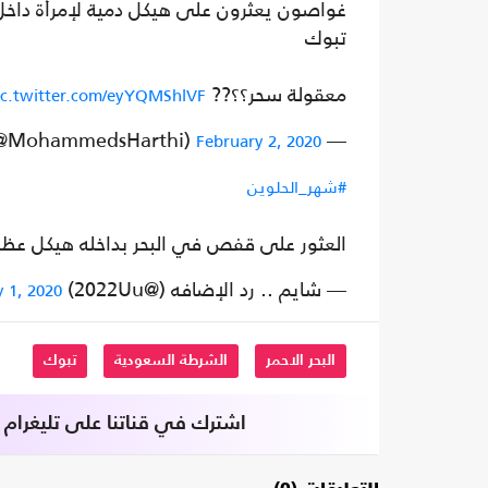
غواصون يعثرون على هيكل دمية لإمرأة داخ
تبوك
معقولة سحر؟؟??
ic.twitter.com/eyYQMShlVF
— Mohammed Harthi (@MohammedsHarthi)
February 2, 2020
#شهر_الحلوين
العثور على قفص في البحر بداخله هيكل 
— شايم .. رد الإضافه (@2022Uu)
 1, 2020
البحر الاحمر
الشرطة السعودية
تبوك
اشترك في قناتنا على تليغرام