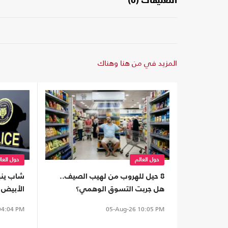
التعليقات (0)
المزيد في من هنا وهناك
حول العالم
حول العا
8 حيل للهروب من لهيب الصيف..
شاب ينه
هل جربت التسوق الوهمي؟
الأبيض 
الإسكندر
4:04 PM
05-Aug-26
10:05 PM