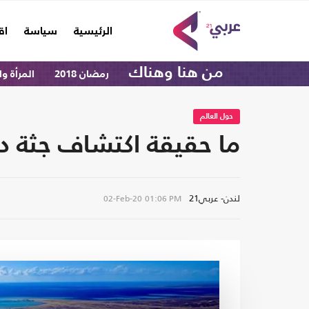
(current)
الرئيسية
سياسة
اق
من هنا وهناك
رمضان 2018
المرأة و
حول العالم
ما حقيقة اكتشاف جثة د
لندن- عربي21
02-Feb-20
01:06 PM