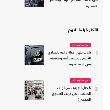
شهداء الصحافة في غزة.. وتستمر
بالتغطية
الأكثر قراءة اليوم
من هنا وهناك
1
شاب ينهي حياة والده بالسلاح
الأبيض ويصيب أمه وشقيقه
في الإسكندرية
من هنا وهناك
2
8 حيل للهروب من لهيب
الصيف.. هل جربت التسوق
الوهمي؟