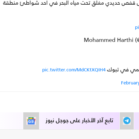
ل قفص حديدي مغلق تحت مياه البحر في احد شواطئ منطقة
p
عظمي في تبوك
pic.twitter.com/MdCKtXQIH4
February
تابع آخر الأخبار على جوجل نيوز