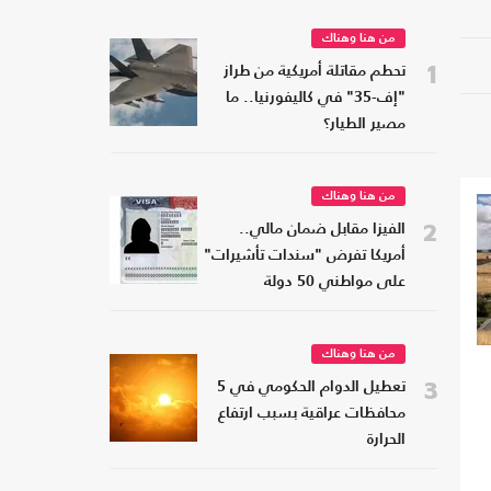
من هنا وهناك
1
تحطم مقاتلة أمريكية من طراز
"إف-35" في كاليفورنيا.. ما
مصير الطيار؟
من هنا وهناك
2
الفيزا مقابل ضمان مالي..
أمريكا تفرض "سندات تأشيرات"
على مواطني 50 دولة
من هنا وهناك
3
تعطيل الدوام الحكومي في 5
محافظات عراقية بسبب ارتفاع
الحرارة