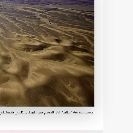
بحسب صحيفة "عكاظ" فإن الجسم يعود لهيكل عظمي بلاستيكي-