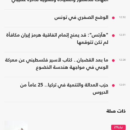
12:32
الوضع الصفري في تونس
12:31
"هآرتس": قد يمنح إتمام اتفاقية هرمز إيران مكافأة
لم تكن تتوقعها
12:26
ما بعد القضبان.. كتاب لأسير فلسطيني عن معركة
الوعي في مواجهة هندسة الخضوع
12:01
حزب العدالة والتنمية في تركيا.. 25 عاماً من
الدروس
ذات صلة
تركيا21