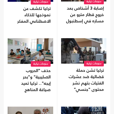
منوعات تركية
منوعات تركية
إصابة 3 أشخاص بعد
تركيا تكشف عن
خروج قطار مترو عن
نموذجها للذكاء
مساره في إسطنبول
الاصطناعي المفكر
منوعات تركية
منوعات تركية
تركيا تشن حملة
حذف "الحروب
قضائية ضد عشرات
الصليبية" و"بحر
الفتيات بتهم نشر
إيجه".. تركيا تعيد
محتوى "جنسي"
صياغة المناهج
الدراسية