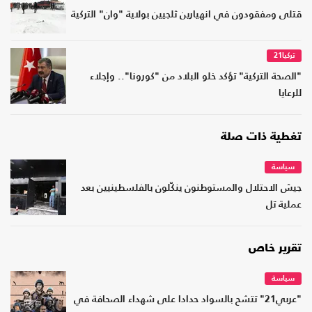
قتلى ومفقودون في انهيارين ثلجيين بولاية "وان" التركية
تركيا21
"الصحة التركية" تؤكد خلو البلاد من "كورونا".. وإجلاء
للرعايا
تغطية ذات صلة
سياسة
جيش الاحتلال والمستوطنون ينكّلون بالفلسطينيين بعد
عملية تل
تقرير خاص
سياسة
"عربي21" تتشح بالسواد حدادا على شهداء الصحافة في