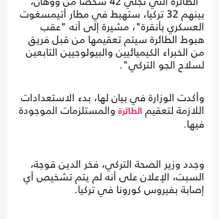
"الطائرة التي تجلي 42 شخصا من ووهان،
بينهم 32 تركيا، ستهبط في مطار أتيمسغوت
العسكري بأنقرة"، مشيرة إلى أنه "عقب
هبوط الطائرة سيتم تعقيمها من قبل فريق
من الخبراء الكيميائيين والبيولوجيين التابعين
لسلاح الجو التركي".
وأكدت الوزارة في بيان لها، بدء الاستعدادات
اللازمة لتعقيم
والمستلزمات الموجودة
الطائرة
فيها.
وجدد وزير الصحة التركي، فخر الدين قوجة،
السبت، الإعلان على أنه لم يتم تشخيص أي
إصابة بفيروس كورونا في تركيا.