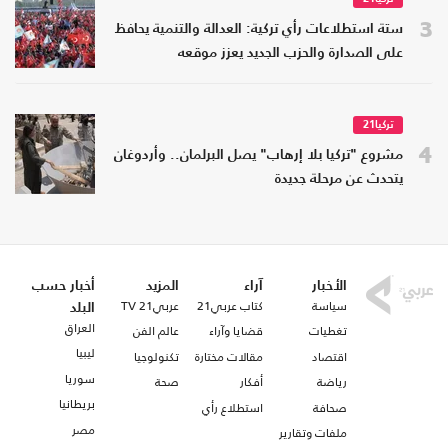
3
ستة استطلاعات رأي تركية: العدالة والتنمية يحافظ
على الصدارة والحزب الجديد يعزز موقعه
تركيا21
4
مشروع "تركيا بلا إرهاب" يصل البرلمان.. وأردوغان
يتحدث عن مرحلة جديدة
الأخبار
آراء
المزيد
أخبار حسب
سياسة
كتاب عربي21
عربي21 TV
البلد
العراق
تغطيات
قضايا وآراء
عالم الفن
ليبيا
اقتصاد
مقالات مختارة
تكنولوجيا
سوريا
رياضة
أفكار
صحة
بريطانيا
صحافة
استطلاع رأي
مصر
ملفات وتقارير