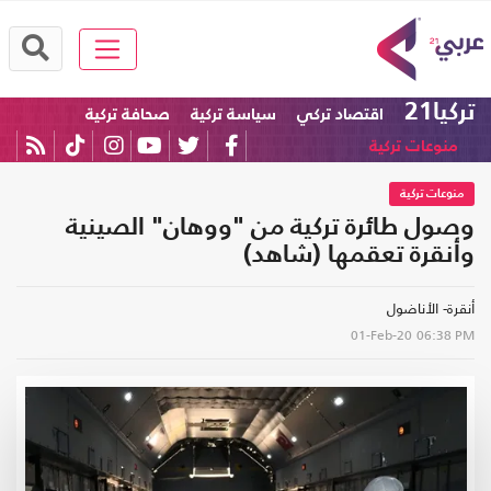
تركيا21
اقتصاد تركي
سياسة تركية
صحافة تركية
منوعات تركية
منوعات تركية
وصول طائرة تركية من "ووهان" الصينية
وأنقرة تعقمها (شاهد)
أنقرة- الأناضول
01-Feb-20
06:38 PM