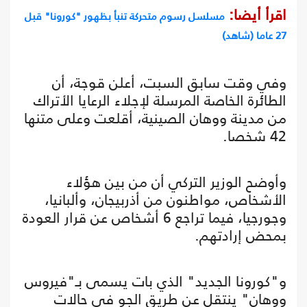
اقرأ أيضا:
مسلسل رسوم متحركة تنبأ بظهور "كورونا" قبل
27 عاما (شاهد)
وفي وقت سابق السبت، أعلن قوجة، أن
الطائرة الخاصة المرسلة لإجلاء الرعايا الأتراك
من مدينة ووهان الصينية، أقلعت وعلى متنها
42 شخصا.
وأوضح الوزير التركي أن من بين هؤلاء
الأشخاص، مواطنون من أذربيجان، وألبانيا،
وجورجيا، فيما تراجع 6 أشخاص عن قرار العودة
بمحض إرادتهم.
و"كورونا الجديد" الذي بات يسمى بـ"فيروس
ووهان" ينتقل عن طريق الجو في حالات