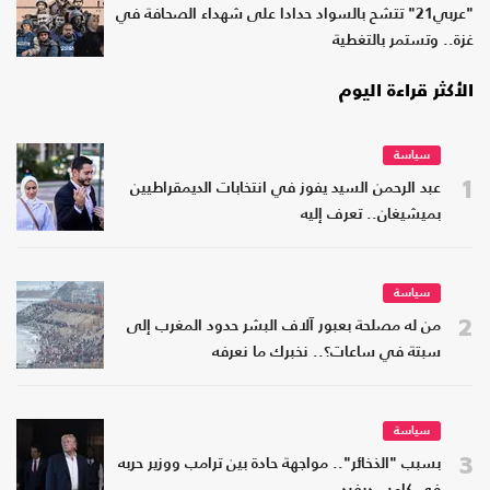
"عربي21" تتشح بالسواد حدادا على شهداء الصحافة في
غزة.. وتستمر بالتغطية
الأكثر قراءة اليوم
سياسة
1
عبد الرحمن السيد يفوز في انتخابات الديمقراطيين
بميشيغان.. تعرف إليه
سياسة
2
من له مصلحة بعبور آلاف البشر حدود المغرب إلى
سبتة في ساعات؟.. نخبرك ما نعرفه
سياسة
3
بسبب "الذخائر".. مواجهة حادة بين ترامب ووزير حربه