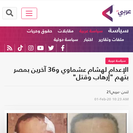
سياسة
سياسة عربية
مقابلات
حقوق وحريات
ملفات وتقارير
اختبار
سياسة دولية
سياسة عربية
الإعدام لهشام عشماوي و36 آخرين بمصر
بتهم "إرهاب وقتل"
لندن -عربي21
01-Feb-20
10:23 AM