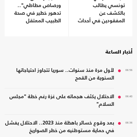
تونسي يطالب
ورصاص مطاطي"..
بالكشف عن
تدهور خطير في صحة
المفقودين في أحداث
الطبيب المعتقل
"سبتة"
حسام أبو صفية
أخبار الساعة
06:56
لأول مرة منذ سنوات.. سوريا تتجاوز احتياجاتها
السنوية من القمح
06:48
الاحتلال يكثف هجماته على غزة رغم خطة "مجلس
السلام"
06:36
بعد وقوع خسائر باهظة منذ 2023.. الاحتلال يفشل
في حماية مستوطنيه من خطر الصواريخ