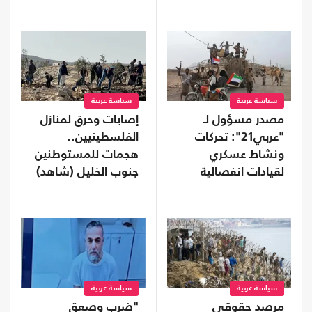
سعودية
سياسة عربية
سياسة عربية
مصدر مسؤول لـ
إصابات وحرق لمنازل
"عربي21": تحركات
الفلسطينيين..
ونشاط عسكري
هجمات للمستوطنين
لقيادات انفصالية
جنوب الخليل (شاهد)
موالية للإمارات في
محافظة نفطية
سياسة عربية
سياسة عربية
مرصد حقوقي
"ضرب وصعق