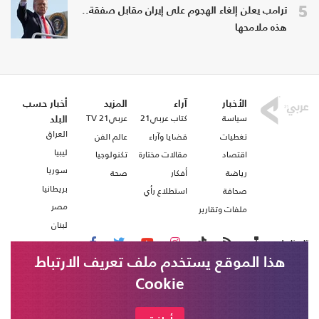
5
ترامب يعلن إلغاء الهجوم على إيران مقابل صفقة..
هذه ملامحها
الأخبار
آراء
المزيد
أخبار حسب
سياسة
كتاب عربي21
عربي21 TV
البلد
العراق
تغطيات
قضايا وآراء
عالم الفن
ليبيا
اقتصاد
مقالات مختارة
تكنولوجيا
سوريا
رياضة
أفكار
صحة
بريطانيا
صحافة
استطلاع رأي
مصر
ملفات وتقارير
لبنان
تابعنا على
هذا الموقع يستخدم ملف تعريف الارتباط
Cookie
من نحن
اتصل بنا