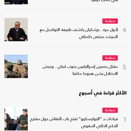
في كامب ديفيد
سياسة
4
لأول مرة.. بزشكيان يكشف طبيعة التواصل مع
المرشد مجتبى خامنئي
سياسة
5
مقتل جنديين إسرائيليين جنوب لبنان.. وجيش
الاحتلال يشن هجوما مكثفا
الأكثر قراءة في أسبوع
سياسة
1
قيادات بـ "البوليساريو" تفتح باب النقاش حول مقترح
الحكم الذاتي المغربي