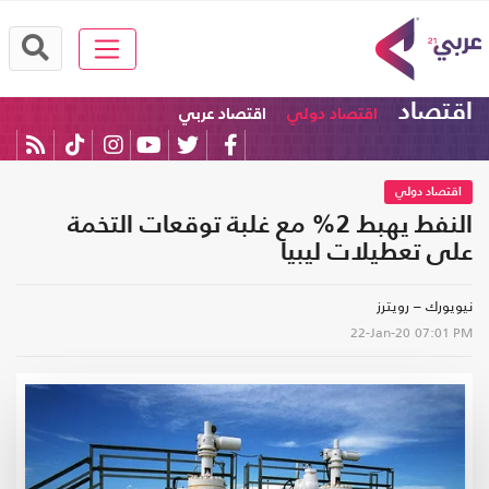
اقتصاد
اقتصاد دولي
اقتصاد عربي
اقتصاد دولي
النفط يهبط 2% مع غلبة توقعات التخمة
على تعطيلات ليبيا
نيويورك – رويترز
22-Jan-20
07:01 PM