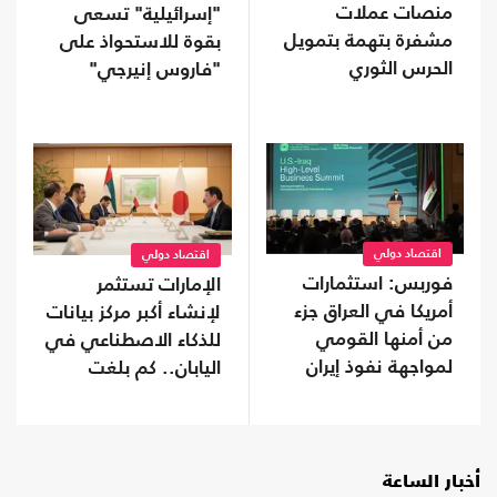
منصات عملات
"إسرائيلية" تسعى
مشفرة بتهمة بتمويل
بقوة للاستحواذ على
الحرس الثوري
"فاروس إنيرجي"
المالكة لأصول بمصر
اقتصاد دولي
اقتصاد دولي
فوربس: استثمارات
الإمارات تستثمر
أمريكا في العراق جزء
لإنشاء أكبر مركز بيانات
من أمنها القومي
للذكاء الاصطناعي في
لمواجهة نفوذ إيران
اليابان.. كم بلغت
تكلفته؟
أخبار الساعة