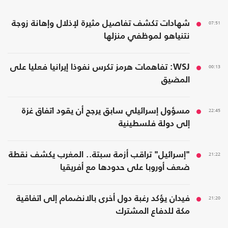
07:51
شهادات تكشف تفاصيل مثيرة لإذلال وإهانة زوجة
نتنياهو لموظفي منزلها
00:13
WSJ: تفاهمات هرمز تكرس نفوذا إيرانيا فعليا على
المضيق
22:45
مسؤول إسرائيلي سابق يرجح أن يقود اتفاق غزة
إلى دولة فلسطينية
21:22
"إسرائيل" تراقب أزمة سبتة.. المغرب يكشف نقطة
ضعف أوروبا على حدودها مع أفريقيا
21:20
فيدان يؤكد رغبة دول أخرى بالانضمام إلى اتفاقية
مكة للدفاع المشترك