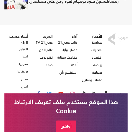
ريتشارليسون يقود توتنهام لفوز ودي على تشيلسي
الأخبار
آراء
المزيد
أخبار حسب
سياسة
كتاب عربي21
عربي21 TV
البلد
العراق
تغطيات
قضايا وآراء
عالم الفن
ليبيا
اقتصاد
مقالات مختارة
تكنولوجيا
سوريا
رياضة
أفكار
صحة
بريطانيا
صحافة
استطلاع رأي
مصر
ملفات وتقارير
لبنان
تابعنا على
هذا الموقع يستخدم ملف تعريف الارتباط
Cookie
من نحن
اتصل بنا
شروط الاستخدام
أوافق