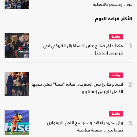
غزة.. وتستمر بالتغطية
الأكثر قراءة اليوم
رياضة
1
هكذا علق صلاح على الاستقبال التاريخي في
طرابزون (شاهد)
رياضة
2
اجتماع طارئ في المغرب.. قيادة "فيفا" تعلن دعمها
الكامل للرئيس إنفانتينو
رياضة
3
ريال مدريد يتعاقد رسميا مع النجم الإيفواري
ديوماندي.. صفقة قياسية