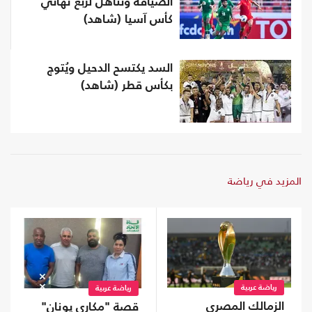
الضيافة وتتأهل لربع نهائي
كأس آسيا (شاهد)
السد يكتسح الدحيل ويُتوج
بكأس قطر (شاهد)
المزيد في رياضة
رياضة عربية
رياضة عربية
الزمالك المصري
قصة "مكاري يونان"