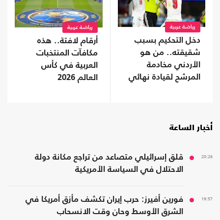
رياضة عربية
رياضة عربية
دخل التحكيم بسبب
أرقام لافتة.. هذه
شقيقته.. من هو
مكافآت المنتخبات
الأردني مخادمة
العربية في كأس
المرشح لقيادة نهائي
العالم 2026
المونديال؟
أخبار الساعة
20:26
قلق إسرائيلي متصاعد من تراجع مكانة دولة
الاحتلال في السياسة الأمريكية
19:57
فورين أفيرز: حرب إيران تكشف مأزق أمريكا في
الشرق الأوسط وحان وقت الانسحاب