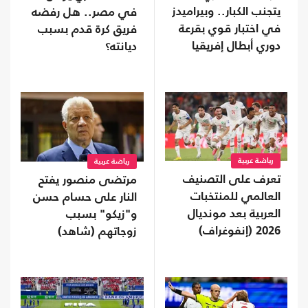
يتجنب الكبار.. وبيراميدز
في مصر.. هل رفضه
في اختبار قوي بقرعة
فريق كرة قدم بسبب
دوري أبطال إفريقيا
ديانته؟
رياضة عربية
رياضة عربية
تعرف على التصنيف
مرتضى منصور يفتح
العالمي للمنتخبات
النار على حسام حسن
العربية بعد مونديال
و"زيكو" بسبب
2026 (إنفوغراف)
زوجاتهم (شاهد)