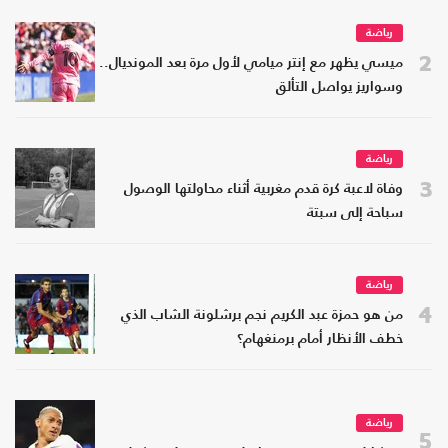
رياضة
2
ميسي يظهر مع إنتر ميامي لأول مرة بعد المونديال..
وسواريز يواصل التألق
رياضة
3
وفاة لاعبة كرة قدم مغربية أثناء محاولتها الوصول
سباحة إلى سبتة
رياضة
4
من هو حمزة عبد الكريم نجم برشلونة الشاب الذي
خطف الأنظار أمام برمنغهام؟
رياضة
5