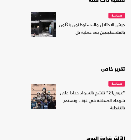
تغطية ذات صلة
سياسة
جيش الاحتلال والمستوطنون ينكّلون
بالفلسطينيين بعد عملية تل
تقرير خاص
سياسة
"عربي21" تتشح بالسواد حدادا على
شهداء الصحافة في غزة.. وتستمر
بالتغطية
الأكثر قراءة اليوم