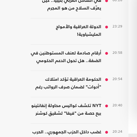
00:26
في الساحل الغربي بليبيا.. حين
يعرّف السلاح من هو المجرم
23:29
الدولة العراقية والأمواج
المليشياوية!
20:58
أرقام صادمة لعنف المستوطنين في
الضفة.. هل تحول الدعم الحكومي
إلى غطاء رسمي؟
20:54
الحكومة العراقية تؤكد امتلاك
"أدوات" لضمان صرف الرواتب رغم
الضغوط المالية
20:40
NYT تكشف كواليس محاولة إنفانتينو
بيع حصة من "فيفا" لشقيق كوشنر
20:24
غضب داخل الحزب الجمهوري.. الحرب