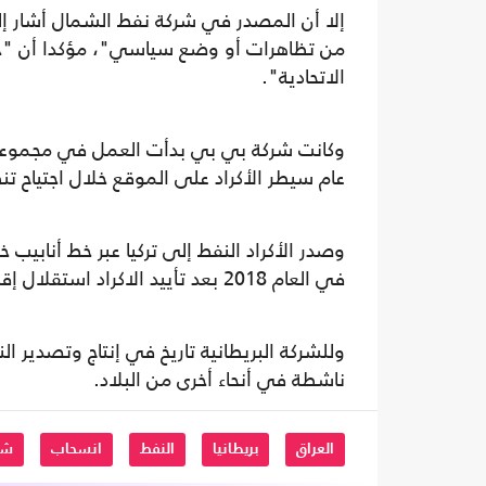
إلا أن المصدر في شركة نفط الشمال أشار إلى
من تظاهرات أو وضع سياسي"، مؤكدا أن "جم
الاتحادية".
عام سيطر الأكراد على الموقع خلال اجتياح ت
وصدر الأكراد النفط إلى تركيا عبر خط أنابيب
في العام 2018 بعد تأييد الاكراد استقلال إقليم كردستان في استفتاء مثير للجدل عارضته بغداد.
وللشركة البريطانية تاريخ في إنتاج وتصدير ا
ناشطة في أنحاء أخرى من البلاد.
العراق
بريطانيا
النفط
انسحاب
شر