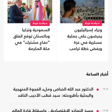
سياسة عربية
سياسة عربية
وزراء إسرائيليون
السعودية وتركيا
يحرضون على عملية
وباكستان توقع اتفاق
عسكرية في غزة
"دفاع مشترك" في
ورفض خطة ترامب
مكة المكرمة
أخبار الساعة
15:18
الدكتور عبد الله الخباص وملء الفجوة المنهجية
والبحثية بأطروحته: سيد قطب الأديب الناقد
13:36
مسخ النماذج الاقتصادية.. وإسقاط قادة العالم