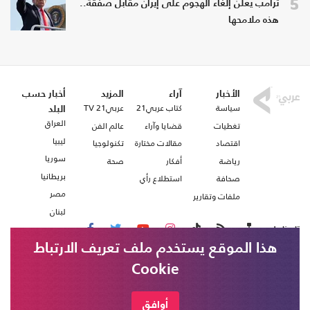
5
ترامب يعلن إلغاء الهجوم على إيران مقابل صفقة..
هذه ملامحها
الأخبار
آراء
المزيد
أخبار حسب
سياسة
كتاب عربي21
عربي21 TV
البلد
العراق
تغطيات
قضايا وآراء
عالم الفن
ليبيا
اقتصاد
مقالات مختارة
تكنولوجيا
سوريا
رياضة
أفكار
صحة
بريطانيا
صحافة
استطلاع رأي
مصر
ملفات وتقارير
لبنان
تابعنا على
هذا الموقع يستخدم ملف تعريف الارتباط
Cookie
من نحن
اتصل بنا
شروط الاستخدام
أوافق