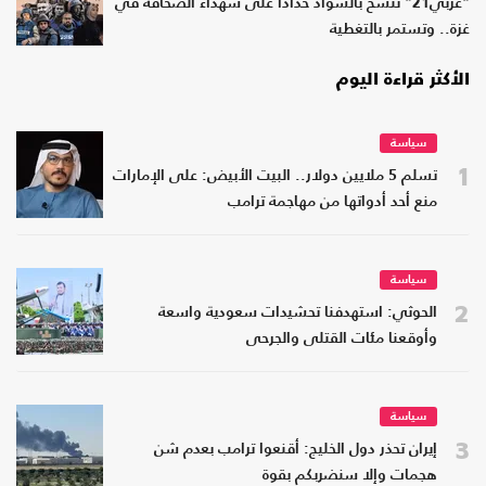
"عربي21" تتشح بالسواد حدادا على شهداء الصحافة في
غزة.. وتستمر بالتغطية
الأكثر قراءة اليوم
سياسة
1
تسلم 5 ملايين دولار.. البيت الأبيض: على الإمارات
منع أحد أدواتها من مهاجمة ترامب
سياسة
2
الحوثي: استهدفنا تحشيدات سعودية واسعة
وأوقعنا مئات القتلى والجرحى
سياسة
3
إيران تحذر دول الخليج: أقنعوا ترامب بعدم شن
هجمات وإلا سنضربكم بقوة