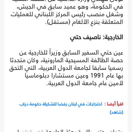
في الحكومة، وهو عميد سابق في الجيش،
وشغل منصب رئيس المركز اللبناني للعمليات
المتعلقة بنزع الألغام (مستقل).
الخارجية: ناصيف حتي
عين حتي السفير السابق وزيراً للخارجية عن
حصة الطائفة المسيحية المارونية، وكان متحدثا
رسميا سابقا لجامعة الدول العربية، التي التحق
بها عام 1991 وعين مستشارا دبلوماسيا
لأمين عام جامعة الدول العربية.
اقرأ أيضا :
احتجاجات في لبنان رفضا لتشكيلة حكومة دياب
(شاهد)
وتولى حتي رئاسة بعثة الجامعة في فرنسا