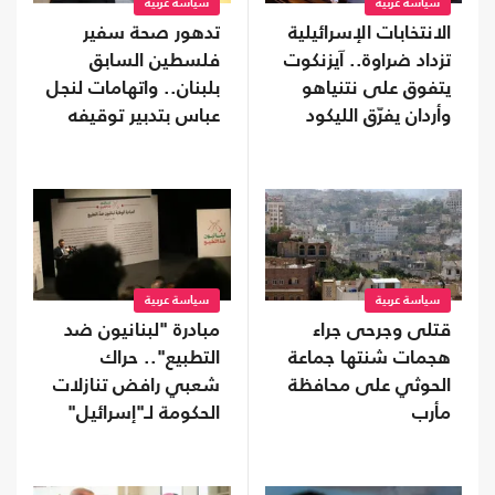
سياسة عربية
سياسة عربية
الانتخابات الإسرائيلية
تدهور صحة سفير
تزداد ضراوة.. آيزنكوت
فلسطين السابق
يتفوق على نتنياهو
بلبنان.. واتهامات لنجل
وأردان يفرّق الليكود
عباس بتدبير توقيفه
سياسة عربية
سياسة عربية
قتلى وجرحى جراء
مبادرة "لبنانيون ضد
هجمات شنتها جماعة
التطبيع".. حراك
الحوثي على محافظة
شعبي رافض تنازلات
مأرب
الحكومة لـ"إسرائيل"