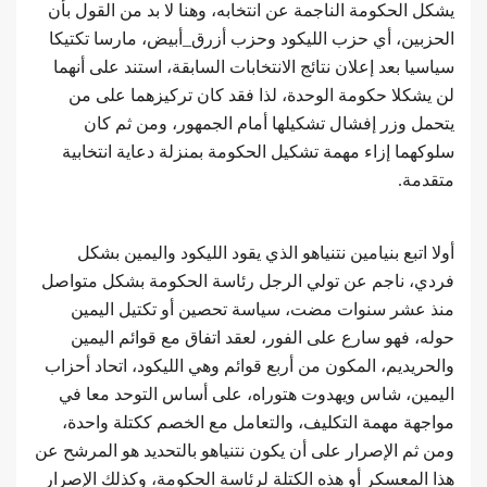
يشكل الحكومة الناجمة عن انتخابه، وهنا لا بد من القول بأن
الحزبين، أي حزب الليكود وحزب أزرق_أبيض، مارسا تكتيكا
سياسيا بعد إعلان نتائج الانتخابات السابقة، استند على أنهما
لن يشكلا حكومة الوحدة، لذا فقد كان تركيزهما على من
يتحمل وزر إفشال تشكيلها أمام الجمهور، ومن ثم كان
سلوكهما إزاء مهمة تشكيل الحكومة بمنزلة دعاية انتخابية
متقدمة.
أولا اتبع بنيامين نتنياهو الذي يقود الليكود واليمين بشكل
فردي، ناجم عن تولي الرجل رئاسة الحكومة بشكل متواصل
منذ عشر سنوات مضت، سياسة تحصين أو تكتيل اليمين
حوله، فهو سارع على الفور، لعقد اتفاق مع قوائم اليمين
والحريديم، المكون من أربع قوائم وهي الليكود، اتحاد أحزاب
اليمين، شاس ويهدوت هتوراه، على أساس التوحد معا في
مواجهة مهمة التكليف، والتعامل مع الخصم ككتلة واحدة،
ومن ثم الإصرار على أن يكون نتنياهو بالتحديد هو المرشح عن
هذا المعسكر أو هذه الكتلة لرئاسة الحكومة، وكذلك الإصرار