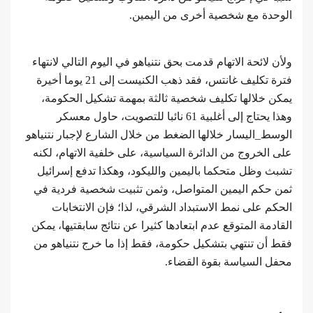
الوحدة مع شخصية أخرى من اليمين.
ولأن لائحة الاتهام قدمت بحق نتنياهو في اليوم التالي لانتهاء
فترة تكليف غانتس، فقد ذهب الكنيست إلى 21 يوما أخيرة
يمكن خلالها تكليف شخصية ثالثة بمهمة تشكيل الحكومة،
وهذا يحتاج إلى أغلبية 61 نائبا للتصويت، حاول معسكر
الوسط_اليسار خلالها الضغط من خلال الشارع لإجبار نتنياهو
على الخروج من الدائرة السياسية، على خلفية الاتهام، لكنه
تشبث وظل متحكما باليمين والليكود، وهكذا تدفع إسرائيل
ثمن حكم اليمين المتواصل، وثمن تثبيت شخصية فردية في
الحكم على نمط الاستبداد الشرقي، لذا؛ فإن الانتخابات
القادمة المتوقع عدم ابتعادها كثيرا عن نتائج سابقتيها، يمكن
فقط أن تنتهي بتشكيل حكومة، فقط إذا ما خرج نتنياهو من
محفل السياسة بقوة القضاء.