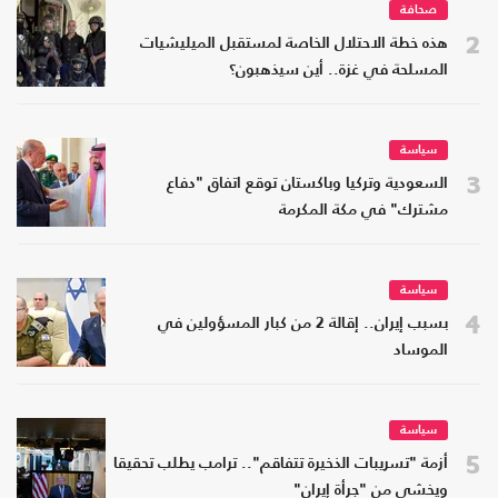
صحافة
2
هذه خطة الاحتلال الخاصة لمستقبل الميليشيات
المسلحة في غزة.. أين سيذهبون؟
سياسة
3
السعودية وتركيا وباكستان توقع اتفاق "دفاع
مشترك" في مكة المكرمة
سياسة
4
بسبب إيران.. إقالة 2 من كبار المسؤولين في
الموساد
سياسة
5
أزمة "تسريبات الذخيرة تتفاقم".. ترامب يطلب تحقيقا
ويخشى من "جرأة إيران"