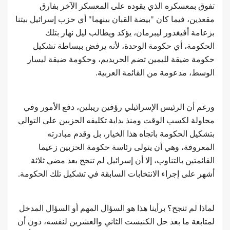
تفوق بمعسكره الذي يقوده على المعسكر الآخر بفارق
مقعدين، فيما كان "بيضة القبان بينهما" أي حزب إسرائيل بيتنا
بزعامة أفيغدور ليبرمان، يؤكد ويطالب ليل نهار بتلك
الحكومة، أي حكومة الوحدة، لأنه يرفض ببساطة تشكيل
حكومة ضيقة لليمين تضم الحريديم، وحكومة ضيقة ليسار
الوسط، مدعومة من القائمة العربية.
ورغم أن الرئيس الإسرائيلي رؤفين ريبلين، دفع الأمور وفي
محاولة لكسب الوقت ومنذ بداية تكليفه الحزبين على التوالي
بتشكيل الحكومة باتجاه هذا الخيار، بل وقدم مبادرته
المعروفة، وهي أن يتولى رئاسة حكومة الحزبين زعيما
القائمتين بالتناوب، إلا أن إسرائيل لم تنجح بعد مضي ثلاثة
أشهر على إجراء الانتخابات السابقة في تشكيل تلك الحكومة.
لماذا لم تنجح؟ برأينا هذا هو السؤال المهم أو السؤال المدخل
لمتابعة ما بعد حل الكنيست الثاني والعشرين لنفسه، دون أن