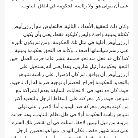
على أن يتولى هو أولا رئاسة الحكومة في اتفاق التناوب.
وكان ذلك لتحقيق الأهداف التالية: فالتفاوض مع أزرق_أبيض
ككتلة يمينية واحدة وليس كليكود فقط، يعني بأن يكون
أزرق_أبيض أقلية في مثل تلك الحكومة، ومن ثم يكون تأثيره
على رسم سياساتها أضعف، وكأنه قد التحق بحكومة يمينية
كما كان قد فعل منذ نحو خمسة عشر عاما حزب العمل، حين
التحق بحكومة أرئيل شارون، وهذا يعني أنه يستحيل على
أزرق_أبيض أن يوافق، ثم كان الإصرار على رئاسة نتنياهو
بالتحديد للحكومة إحراج الخصم أو توجيه ضربة له إزاء ناخبيه،
حيث كان قد تعهد في الانتخابات السابقة بعدم الشراكة مع
نتنياهو، حيث ركز معركته على إسقاط الرجل بالتحديد أكثر
من كونه يخوض معركة ضد اليمين، أما الإصرار على تولي
نتنياهو رئاسة الحكومة أولا في ظل نظام التناوب، وهنا حدثت
مرونة من قبل اليمين لاحقا، تمثلت في أن تقتصر تلك الفترة
على ستة شهور فقط، فكان الهدف منها هو تحصين الرجل