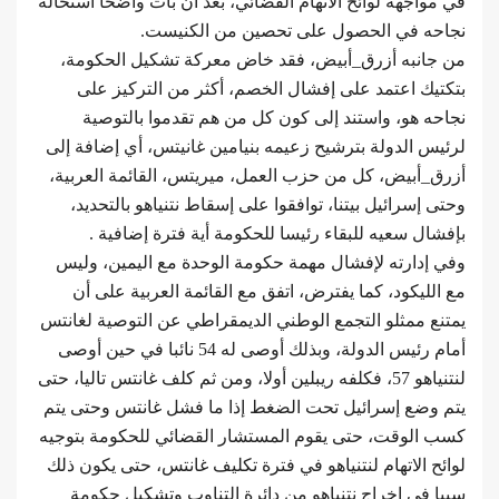
في مواجهة لوائح الاتهام القضائي، بعد أن بات واضحا استحالة
نجاحه في الحصول على تحصين من الكنيست.
من جانبه أزرق_أبيض، فقد خاض معركة تشكيل الحكومة،
بتكتيك اعتمد على إفشال الخصم، أكثر من التركيز على
نجاحه هو، واستند إلى كون كل من هم تقدموا بالتوصية
لرئيس الدولة بترشيح زعيمه بنيامين غانيتس، أي إضافة إلى
أزرق_أبيض، كل من حزب العمل، ميريتس، القائمة العربية،
وحتى إسرائيل بيتنا، توافقوا على إسقاط نتنياهو بالتحديد،
بإفشال سعيه للبقاء رئيسا للحكومة أية فترة إضافية .
وفي إدارته لإفشال مهمة حكومة الوحدة مع اليمين، وليس
مع الليكود، كما يفترض، اتفق مع القائمة العربية على أن
يمتنع ممثلو التجمع الوطني الديمقراطي عن التوصية لغانتس
أمام رئيس الدولة، وبذلك أوصى له 54 نائبا في حين أوصى
لنتنياهو 57، فكلفه ريبلين أولا، ومن ثم كلف غانتس تاليا، حتى
يتم وضع إسرائيل تحت الضغط إذا ما فشل غانتس وحتى يتم
كسب الوقت، حتى يقوم المستشار القضائي للحكومة بتوجيه
لوائح الاتهام لنتنياهو في فترة تكليف غانتس، حتى يكون ذلك
سببا في إخراج نتنياهو من دائرة التناوب وتشكيل حكومة