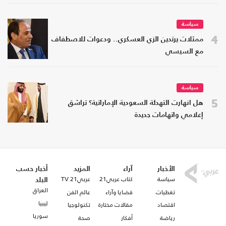
سياسة
4
ممثلات يرتدين الزي العسكري.. ودعوات للاصطفاف
مع السيسي
سياسة
5
هل انهارت التهدئة السعودية الإماراتية؟ تراشق
إعلامي واتهامات جديدة
الأخبار
آراء
المزيد
أخبار حسب
سياسة
كتاب عربي21
عربي21 TV
البلد
العراق
تغطيات
قضايا وآراء
عالم الفن
ليبيا
اقتصاد
مقالات مختارة
تكنولوجيا
سوريا
رياضة
أفكار
صحة