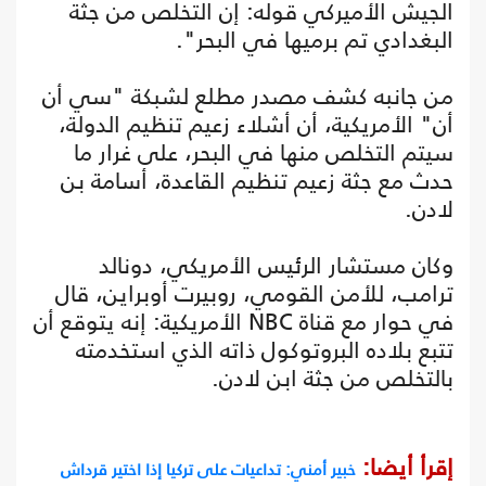
الجيش الأميركي قوله: إن التخلص من جثة
البغدادي تم برميها في البحر".
من جانبه كشف مصدر مطلع لشبكة "سي أن
أن" الأمريكية، أن أشلاء زعيم تنظيم الدولة،
سيتم التخلص منها في البحر، على غرار ما
حدث مع جثة زعيم تنظيم القاعدة، أسامة بن
لادن.
وكان مستشار الرئيس الأمريكي، دونالد
ترامب، للأمن القومي، روبيرت أوبراين، قال
في حوار مع قناة NBC الأمريكية: إنه يتوقع أن
تتبع بلاده البروتوكول ذاته الذي استخدمته
بالتخلص من جثة ابن لادن.
إقرأ أيضا:
خبير أمني: تداعيات على تركيا إذا اختير قرداش