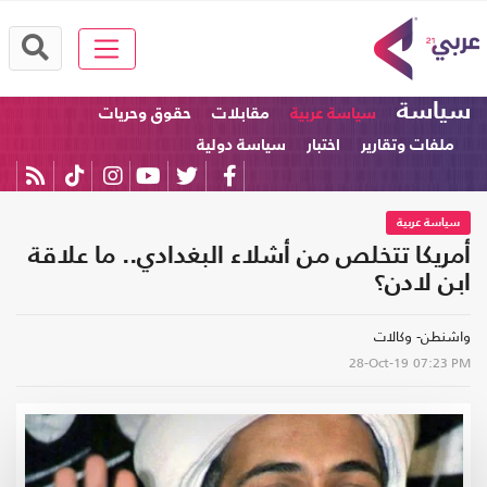
سياسة
سياسة عربية
مقابلات
حقوق وحريات
ملفات وتقارير
اختبار
سياسة دولية
سياسة عربية
أمريكا تتخلص من أشلاء البغدادي.. ما علاقة
ابن لادن؟
واشنطن- وكالات
28-Oct-19
07:23 PM