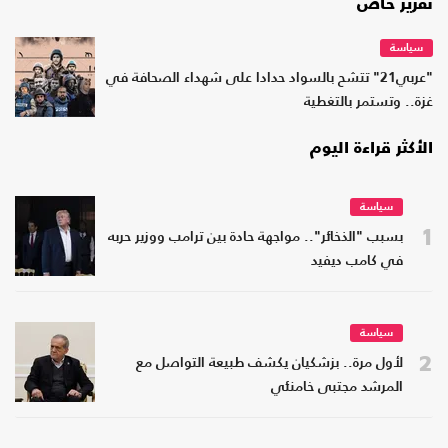
تقرير خاص
سياسة
"عربي21" تتشح بالسواد حدادا على شهداء الصحافة في
غزة.. وتستمر بالتغطية
الأكثر قراءة اليوم
سياسة
1
بسبب "الذخائر".. مواجهة حادة بين ترامب ووزير حربه
في كامب ديفيد
سياسة
2
لأول مرة.. بزشكيان يكشف طبيعة التواصل مع
المرشد مجتبى خامنئي