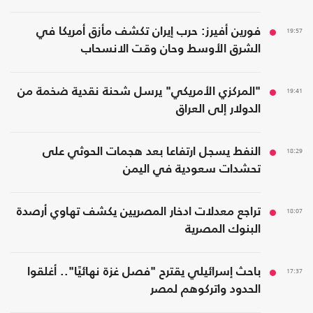
19:57
فورين أفيرز: حرب إيران تكشف مأزق أمريكا في
الشرق الأوسط وحان وقت الانسحاب
19:41
"المركزي الأمريكي" يرسل شحنة نقدية ضخمة من
الدولار إلى العراق
18:29
النفط يسجل ارتفاعا بعد هجمات الحوثي على
تحشدات سعودية في اليمن
18:07
تراجع معدلات ادخار المصريين يكشف تهاوي أرصدة
البنوك المصرية
17:37
باحث إسرائيلي يقترح "فصل غزة نهائيًا".. أغلقوا
الحدود واتركوهم لمصر