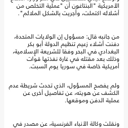
الأمريكية "البنتاغون أن "عملية التخلص من
أشلائه اكتملت، وأُجريت بالشكل الملائم".
من جانبه قال: مسؤول إن الولايات المتحدة،
دفنت أشلاء زعيم تنظيم الدولة أبو بكر
البغدادي في البحر وفقا للشريعة الإٍسلامية،
وذلك بعد مقتله في غارة نفذتها قوات
أمريكية خاصة في سوريا يوم السبت.
ولم يفصح المسؤول، الذي تحدث شريطة عدم
الكشف عن هويته، عن تفاصيل أخرى عن
عملية الدفن وموقعها.
ونقلت وكالة الأنباء الفرنسية، عن مصدر في