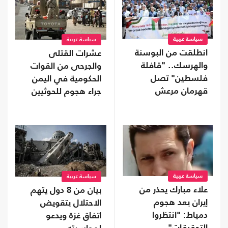
سياسة عربية
سياسة عربية
انطلقت من البوسنة
عشرات القتلى
والهرسك.. "قافلة
والجرحى من القوات
فلسطين" تصل
الحكومية في اليمن
قهرمان مرعش
جراء هجوم للحوثيين
سياسة عربية
سياسة عربية
علاء مبارك يحذر من
بيان من 8 دول يتهم
إيران بعد هجوم
الاحتلال بتقويض
دمياط: "انتظروا
اتفاق غزة ويدعو