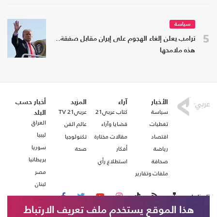
سياسة
5
ترامب يعلن إلغاء الهجوم على إيران مقابل صفقة..
هذه ملامحها
الأخبار
آراء
المزيد
أخبار حسب
سياسة
كتاب عربي21
عربي21 TV
البلد
العراق
تغطيات
قضايا وآراء
عالم الفن
ليبيا
اقتصاد
مقالات مختارة
تكنولوجيا
سوريا
رياضة
أفكار
صحة
بريطانيا
صحافة
استطلاع رأي
مصر
ملفات وتقارير
لبنان
تابعنا على
هذا الموقع يستخدم ملف تعريف الارتباط