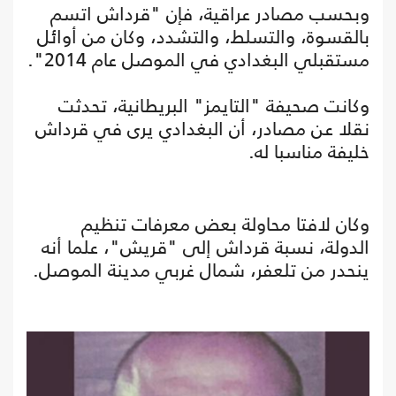
وبحسب مصادر عراقية، فإن "قرداش اتسم
بالقسوة، والتسلط، والتشدد، وكان من أوائل
مستقبلي البغدادي في الموصل عام 2014".
وكانت صحيفة "التايمز" البريطانية، تحدثت
نقلا عن مصادر، أن البغدادي يرى في قرداش
خليفة مناسبا له.
وكان لافتا محاولة بعض معرفات تنظيم
الدولة، نسبة قرداش إلى "قريش"، علما أنه
ينحدر من تلعفر، شمال غربي مدينة الموصل.