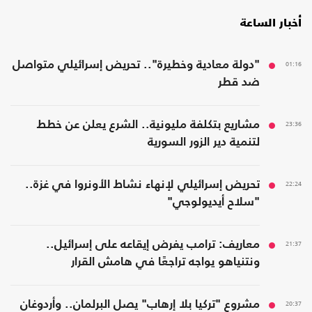
أخبار الساعة
01:16
"دولة معادية وخطيرة".. تحريض إسرائيلي متواصل
ضد قطر
23:36
مشاريع بتكلفة مليونية.. الشرع يعلن عن خطط
لتنمية دير الزور السورية
22:24
تحريض إسرائيلي لإنهاء نشاط الأونروا في غزة..
"سلاح أيديولوجي"
21:37
معاريف: ترامب يفرض إيقاعه على إسرائيل..
ونتنياهو يواجه تراجعًا في هامش القرار
20:37
مشروع "تركيا بلا إرهاب" يصل البرلمان.. وأردوغان