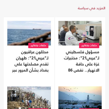
المزيد في سياسة
ملفات وتقارير
ملفات وتقارير
مسؤول فلسطيني
محللون عراقيون
لـ"عربي21": مختبرات
لـ"عربي21": طهران
غزة على حافة
تقدم مصلحتها على
الانهيار.. نقص 86
بغداد بشأن المرور عبر
بالمئة من المستلزمات
هرمز رغم الروابط
الطبية
الوثيقة