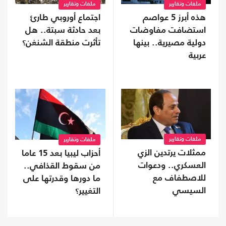
ملفات وتقارير
ملفات وتقارير
هذه أبرز 5 عواصم
اجتماع أوروبي طارئ
استضافت مفاوضات
بعد حادثة سبتة.. هل
دولية مصيرية.. بينها
تأثرت منطقة الشنغن؟
عربية
ملفات وتقارير
ملفات وتقارير
ممثلات يرتدين الزي
أحزاب ليبيا بعد 15 عاما
العسكري.. ودعوات
من سقوط القذافي..
للاصطفاف مع
ما دورها وقدرتها على
السيسي
التغيير؟