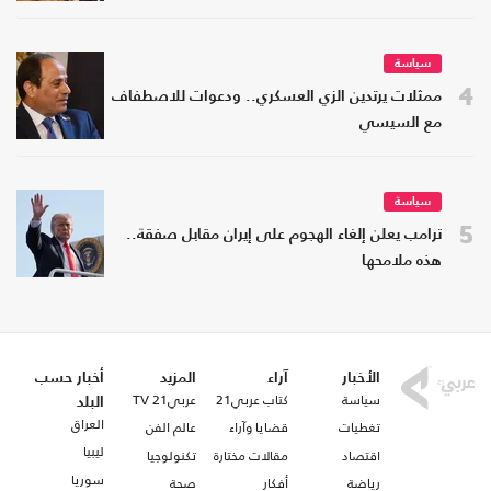
سياسة
4
ممثلات يرتدين الزي العسكري.. ودعوات للاصطفاف
مع السيسي
سياسة
5
ترامب يعلن إلغاء الهجوم على إيران مقابل صفقة..
هذه ملامحها
الأخبار
آراء
المزيد
أخبار حسب
سياسة
كتاب عربي21
عربي21 TV
البلد
العراق
تغطيات
قضايا وآراء
عالم الفن
ليبيا
اقتصاد
مقالات مختارة
تكنولوجيا
سوريا
رياضة
أفكار
صحة