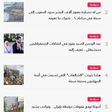
سياسة
2
من له مصلحة بعبور آلاف البشر حدود المغرب إلى
سبتة في ساعات؟.. نخبرك ما نعرفه
سياسة
3
عبد الرحمن السيد يفوز في انتخابات الديمقراطيين
بميشيغان.. تعرف إليه
سياسة
4
هكذا خرجت "الشائعات" التي تسببت في أزمة
المهاجرين بمدينة سبتة
سياسة
5
أمريكا ترفع عقوبات مرتبطة بإيران.. وترامب يشيد