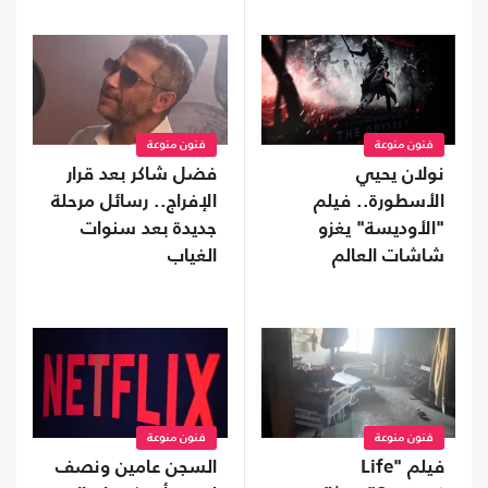
فنون منوعة
فنون منوعة
نولان يحيي
فضل شاكر بعد قرار
الأسطورة.. فيلم
الإفراج.. رسائل مرحلة
"الأوديسة" يغزو
جديدة بعد سنوات
شاشات العالم
الغياب
فنون منوعة
فنون منوعة
فيلم "Life
السجن عامين ونصف