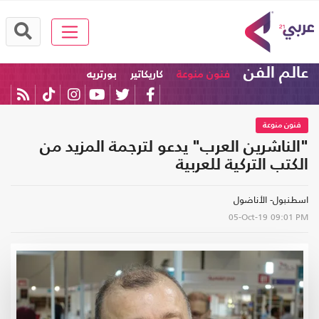
عالم الفن
فنون منوعة
كاريكاتير
بورتريه
فنون منوعة
"الناشرين العرب" يدعو لترجمة المزيد من
الكتب التركية للعربية
اسطنبول- الأناضول
05-Oct-19
09:01 PM