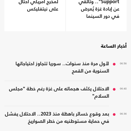
Support".. وثائقي
لمخرج أمريكي احتال
عن إبادة غزة يُعرض
على نيتفليكس
في دور السينما
ببريطانيا
أخبار الساعة
06:56
لأول مرة منذ سنوات.. سوريا تتجاوز احتياجاتها
السنوية من القمح
06:48
الاحتلال يكثف هجماته على غزة رغم خطة "مجلس
السلام"
06:36
بعد وقوع خسائر باهظة منذ 2023.. الاحتلال يفشل
في حماية مستوطنيه من خطر الصواريخ