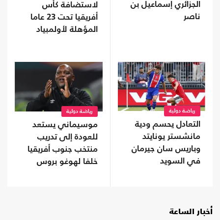
الجزائري إسماعيل بن
لاستضافة كأس
ناصر
أفريقيا تحت 23 عاما
المؤهلة لأولمبياد
2028
رياضة دولية
رياضة دولية
التعادل يحسم ودية
موسيماني يستعد
مانشستر يونايتد
للعودة إلى تدريب
وباريس سان جيرمان
منتخب جنوب أفريقيا
في السويد
خلفا لهوغو بروس
أخبار الساعة