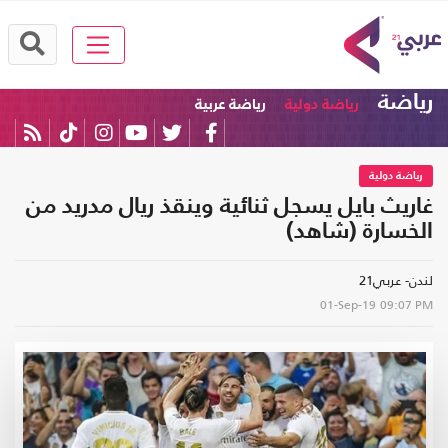
رياضة
رياضة دولية
رياضة عربية
رياضة دولية
غاريث بايل يسجل ثنائية وينقذ ريال مدريد من
الخسارة (شاهد)
لندن- عربي21
01-Sep-19
09:07 PM