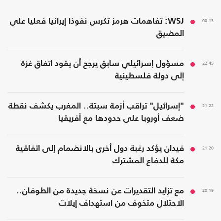
00:13
WSJ: تفاهمات هرمز تكرس نفوذا إيرانيا فعليا على
المضيق
22:45
مسؤول إسرائيلي سابق يرجح أن يقود اتفاق غزة
إلى دولة فلسطينية
21:22
"إسرائيل" تراقب أزمة سبتة.. المغرب يكشف نقطة
ضعف أوروبا على حدودها مع أفريقيا
21:20
فيدان يؤكد رغبة دول أخرى بالانضمام إلى اتفاقية
مكة للدفاع المشترك
20:19
مع تزايد التقديرات عن نسخة جديدة من الطوفان..
الاحتلال متخوف من استهداف إيلات