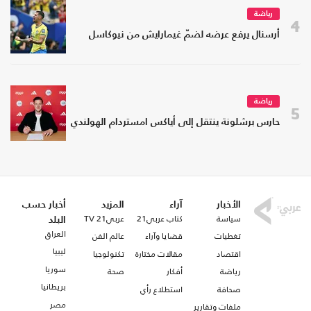
رياضة
4
أرسنال يرفع عرضه لضمّ غيمارايش من نيوكاسل
رياضة
5
حارس برشلونة ينتقل إلى أياكس امستردام الهولندي
الأخبار
آراء
المزيد
أخبار حسب
سياسة
كتاب عربي21
عربي21 TV
البلد
العراق
تغطيات
قضايا وآراء
عالم الفن
ليبيا
اقتصاد
مقالات مختارة
تكنولوجيا
سوريا
رياضة
أفكار
صحة
بريطانيا
صحافة
استطلاع رأي
مصر
ملفات وتقارير