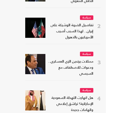
الذاتي المغربي
سياسة
2
تفاصيل الضربة الوشيكة على
إيران.. لهذا السبب أصيب
الأمريكيون بالذهول
سياسة
3
ممثلات يرتدين الزي العسكري..
ودعوات للاصطفاف مع
السيسي
سياسة
4
هل انهارت التهدئة السعودية
الإماراتية؟ تراشق إعلامي
واتهامات جديدة