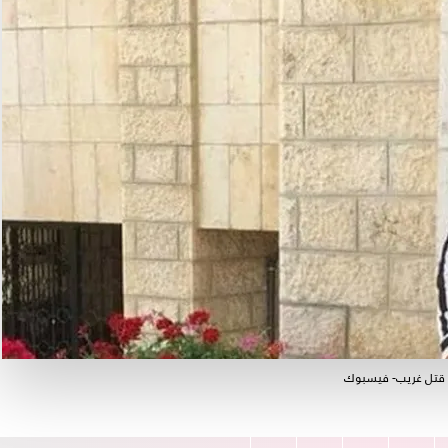
ت قتل غريب- فيسبوك