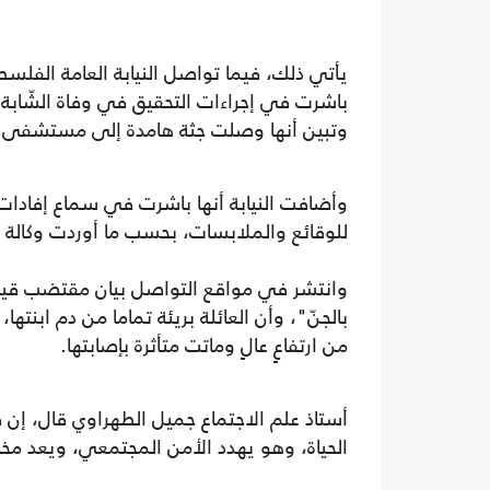
يأتي ذلك، فيما تواصل النيابة العامة الفلسط
باشرت في إجراءات التحقيق في وفاة الشّابة 
وتبين أنها وصلت جثة هامدة إلى مستشفى ب
وأضافت النيابة أنها باشرت في سماع إفادات ا
للوقائع والملابسات، بحسب ما أوردت وكالة ال
وانتشر في مواقع التواصل بيان مقتضب قيل إن
بالجنّ"، وأن العائلة بريئة تماما من دم ابنته
من ارتفاعٍ عالٍ وماتت متأثرة بإصابتها.
أستاذ علم الاجتماع جميل الطهراوي قال، إ
الحياة، وهو يهدد الأمن المجتمعي، ويعد مخالف