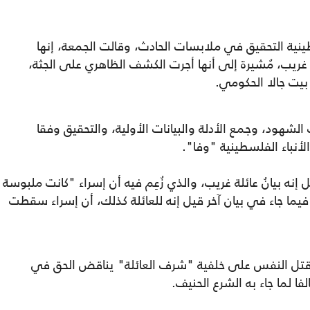
ينية التحقيق في ملابسات الحادث، وقالت الجمعة، إنها
غريب، مُشيرة إلى أنها أجرت الكشف الظاهري على الجثة،
يت جالا الحكومي.
لشهود، وجمع الأدلة والبيانات الأولية، والتحقيق وفقا
أنباء الفلسطينية "وفا".
ه بيانُ عائلة غريب، والذي زُعِم فيه أن إسراء "كانت ملبوسة
ا، فيما جاء في بيان آخر قيل إنه للعائلة كذلك، أن إسراء سقطت
ن قتل النفس على خلفية "شرف العائلة" يناقض الحق في
ا لما جاء به الشرع الحنيف.