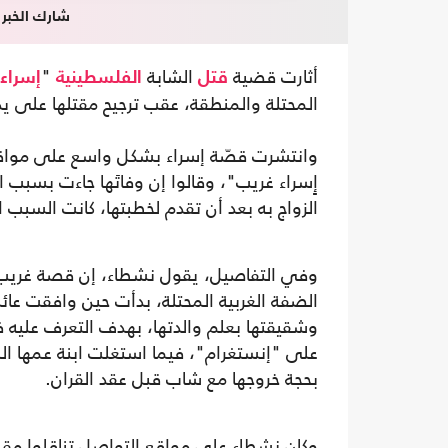
شارك الخبر
أثارت قضية
الشابة
"
قتل
الفلسطينية
إسراء
المحتلة والمنطقة، عقب ترجيح مقتلها على يد
وانتشرت قصّة إسراء بشكل واسع على مواقع
إٍسراء غريب"، وقالوا إن وفاتَها جاءت بسبب 
الزواج به بعد أن تقدم لخطبتها، كانت السبب 
وفي التفاصيل، يقول نشطاء، إن قصة غريب 
الضفة الغربية المحتلة، بدأت حين وافقت عائ
وشقيقتها بعلم والدتها، بهدف التعرف عليه ف
على "إنستغرام"، فيما استغلت ابنة عمها الم
بحجة خروجها مع شاب قبل عقد القران.
وكان نشطاء على مواقع التواصل تناقلوا م