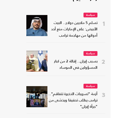
سياسة
1
تسلم 5 ملايين دولار.. البيت
الأبيض: على الإمارات منع أحد
أدواتها من مهاجمة ترامب
سياسة
2
بسبب إيران.. إقالة 2 من كبار
المسؤولين في الموساد
سياسة
3
أزمة "تسريبات الذخيرة تتفاقم"..
ترامب يطلب تحقيقا ويخشى من
"جرأة إيران"