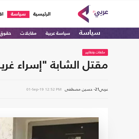
(current)
الرئيسية
سياسة
اق
سياسة
سياسة عربية
مقابلات
حقوق 
ملفات وتقارير
مقتل الشابة "إسراء غر
عربي21- حسين مصطفى
01-Sep-19
12:52 PM