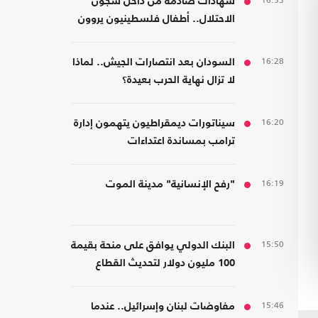
16:53
شهادات صادمة من داخل سجون
الاحتلال.. أطفال فلسطينيون يروون
قصص التعذيب
16:28
السودان بعد انتصارات الجيش.. لماذا
لا تزال نهاية الحرب بعيدة؟
16:20
سيناتورات ديمقراطيون يتهمون إدارة
ترامب بمساندة اعتداءات
المستوطنين
16:19
"رفح الإنسانية" مدينة الموت
15:50
البنك الدولي يوافق على منحة بقيمة
100 مليون دولار لتحديث القطاع
المالي في سوريا
15:46
مفاوضات لبنان وإسرائيل.. عندما