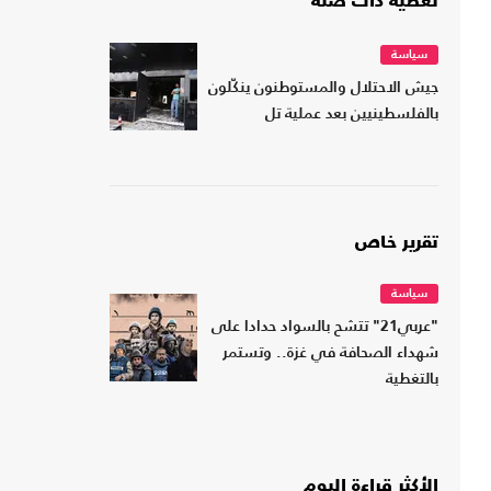
تغطية ذات صلة
سياسة
جيش الاحتلال والمستوطنون ينكّلون
بالفلسطينيين بعد عملية تل
تقرير خاص
سياسة
"عربي21" تتشح بالسواد حدادا على
شهداء الصحافة في غزة.. وتستمر
بالتغطية
الأكثر قراءة اليوم