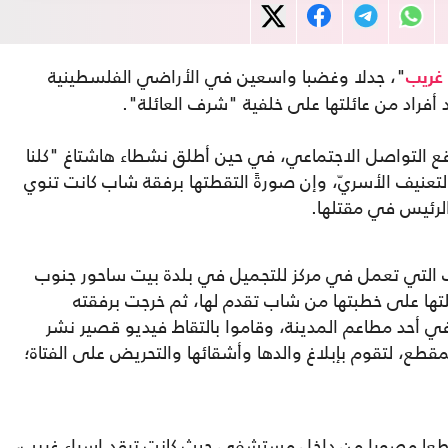
"، جدلا وغضبا واسعين في الأراضي الفلسطينية
 غريب
 أفراد من عائلتها على خلفية "شرف العائلة".
 التواصل الاجتماعي، في حين أطلق نشطاء هاشتاغ "كلنا
التعنيف الأسريّ، وإن صورةً التقطتها برفقة شاب كانت تنوي
الرئيس في مقتلها.
التي تعمل في مركز للتجميل في بلدة بيت ساحور جنوب
لتها على خطبتها من شاب تقدم لها، ثم خرجت برفقته
ي أحد مطاعم المدينة، وقاموا بالتقاط فيديو قصير نشر
قطع، لتقوم بإبلاغ والدها وأشقائها والتحريض على الفتاة؛
قطعا مصورا من داخل مستشفى حيث كانت ترقد إسراء غريب،