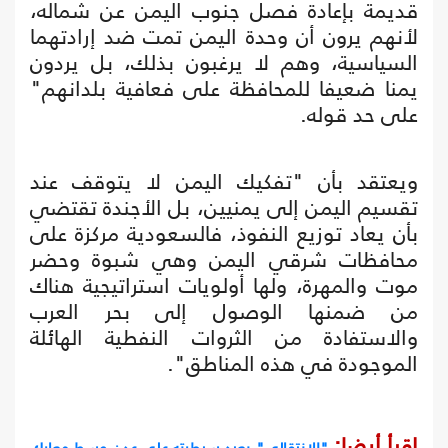
قديمة بإعادة فصل جنوب اليمن عن شماله،
لأنهم يرون أن وحدة اليمن تمت ضد إرادتهما
السياسية، وهم لا يرغبون بذلك، بل يردون
يمنا ضعيفا للمحافظة على فعافية بلدانهم"
على حد قوله.
ويعتقد بأن "تفكيك اليمن لا يتوقف عند
تقسيم اليمن إلى يمنيين، بل الأجندة تقتضي
بأن يعاد توزيع النفوذ، فالسعودية مركزة على
محافظات شرقي اليمن وهي شبوة وحضر
موت والمهرة، ولها أولويات استراتيجية هناك
من ضمنها الوصول إلى بحر العرب
والاستفادة من الثروات النفطية الهائلة
الموجودة في هذه المناطق".
اقرأ أيضا:
"الانتقالي" يعيد سيطرته على عدن وسط معارك