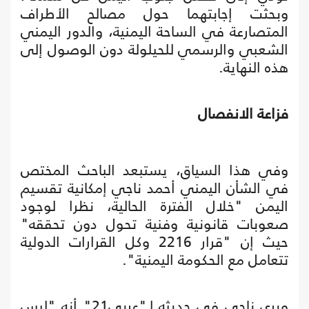
وبحثت إجابتهما حول مصالح الأطراف
المتصارعة في الساحة اليمنية، والدور اليمني
الشعبي والرسمي للحيلولة دون الوصول إلى
هذه النهاية.
فزاعة الانفصال
وفي هذا السياق، يستبعد الباحث المختص
في الشأن اليمني أحمد ناجي إمكانية تقسيم
اليمن "خلال الفترة الحالية، نظرا لوجود
صعوبات قانونية وفنية تحول دون تحققه"
حيث إن "قرار 2216 وكل القرارات الدولية
تتعامل مع الحكومة اليمنية".
ويرى ناجي في حديثه لـ"عربي21" أنه "ليس