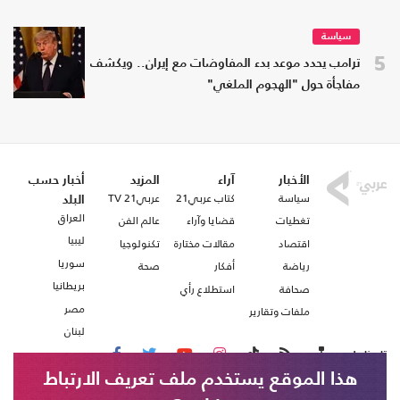
سياسة
5
ترامب يحدد موعد بدء المفاوضات مع إيران.. ويكشف
مفاجأة حول "الهجوم الملغي"
الأخبار
آراء
المزيد
أخبار حسب
سياسة
كتاب عربي21
عربي21 TV
البلد
العراق
تغطيات
قضايا وآراء
عالم الفن
ليبيا
اقتصاد
مقالات مختارة
تكنولوجيا
سوريا
رياضة
أفكار
صحة
بريطانيا
صحافة
استطلاع رأي
مصر
ملفات وتقارير
لبنان
تابعنا على
هذا الموقع يستخدم ملف تعريف الارتباط