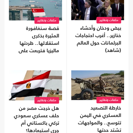
ملفات وتقارير
ملفات وتقارير
بيض ودخان وأحشاء
قصة سنغافورة
خنازير.. أغرب احتجاجات
المثيرة بذكرى
البرلمانات حول العالم
استقلالها.. طردتها
(شاهد)
ماليزيا فتربعت على
عرش الثراء
ملفات وتقارير
ملفات وتقارير
خارطة التصعيد
هل خرجت مصر من
العسكري في اليمن
حلف عسكري سعودي
تتوسع.. والمواجهات
تركي باكستاني أم
تشتد حدتها
جرى استبعادها؟