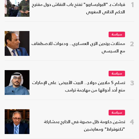
1
قيادات بـ "البوليساريو" تفتح باب النقاش حول مقترح
الحكم الذاتي المغربي
سياسة
2
ممثلات يرتدين الزي العسكري.. ودعوات للاصطفاف
مع السيسي
سياسة
3
تسلم 5 ملايين دولار.. البيت الأبيض: على الإمارات
منع أحد أدواتها من مهاجمة ترامب
سياسة
4
تدشين حكومة ظل مصرية في الخارج بمشاركة
"تكنوقراط" ومعارضين