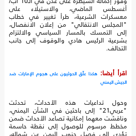
وفور إكماله السيطرة على عدن في الـ10 آب/
أغسطس الماضي، والاستيلاء على
معسكرات الشرعية، طرأ تغيير في خطاب
"المجلس الانتقالي" من إعلان الانفصال،
إلى التمسك بالمسار السياسي والالتزام
بشرعية الرئيس هادي والوقوف إلى جانب
التحالف.
اقرأ أيضا:
هكذا علّق الحوثيون على هجوم الإمارات ضد
الجيش اليمني
وحول تداعيات هذه الأحداث، تحدثت
"عربي21" إلى باحثين في الشأن اليمني،
وناقشت معهما إمكانية تصاعد الأحداث ضمن
مخطط مرسوم للوصول إلى نقطة حاسمة
تؤدي إلى فصل جنوب اليمن عن شماله،