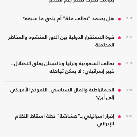
بترامب تتحرك للحفر رغم التحذير
12:17
هل يصمد "تحالف مكة" أم يلحق ما سبقه؟
11:53
قوة الاستقرار الدولية بين الدور المنشود والمخاطر
المحتملة
11:16
تحالف السعودية وتركيا وباكستان يقلق الاحتلال..
خبير إسرائيلي: لا يمكن تجاهله
10:59
الديمقراطية والمال السياسي: النموذج الأمريكي
إلى أين؟
10:27
إقرار إسرائيلي بـ"هشاشة" خطة إسقاط النظام
الإيراني