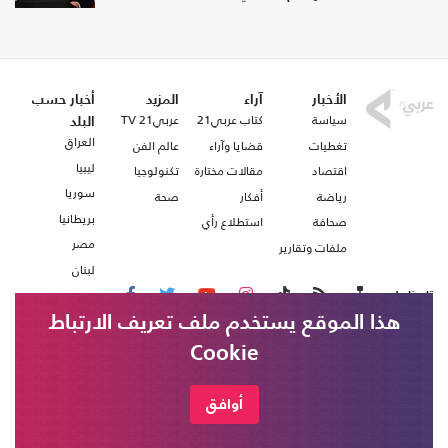
الأخبار
آراء
المزيد
أخبار حسب
سياسة
كتاب عربي21
عربي21 TV
البلد
العراق
تغطيات
قضايا وآراء
عالم الفن
ليبيا
اقتصاد
مقالات مختارة
تكنولوجيا
سوريا
رياضة
أفكار
صحة
بريطانيا
صحافة
استطلاع رأي
مصر
ملفات وتقارير
لبنان
تابعنا على
هذا الموقع يستخدم ملف تعريف الارتباط
Cookie
من نحن
اتصل بنا
شروط الاستخدام
أوافق
عربي21 ، جميع الحقوق محفوظة @ 2020