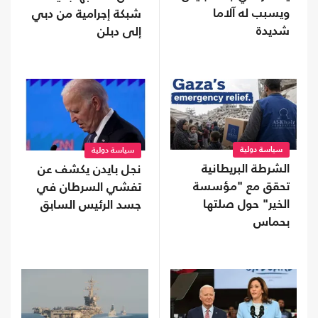
ويسبب له آلاما
شبكة إجرامية من دبي
شديدة
إلى دبلن
سياسة دولية
سياسة دولية
الشرطة البريطانية
نجل بايدن يكشف عن
تحقق مع "مؤسسة
تفشي السرطان في
الخير" حول صلتها
جسد الرئيس السابق
بحماس