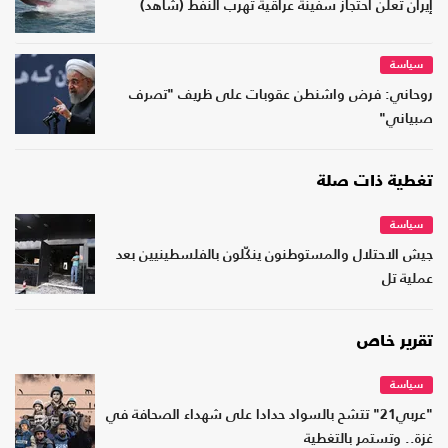
إيران تعلن احتجاز سفينة عراقية تهرب النفط (شاهد)
سياسة
روحاني: فرض واشنطن عقوبات على ظريف "تصرف
صبياني"
تغطية ذات صلة
سياسة
جيش الاحتلال والمستوطنون ينكّلون بالفلسطينيين بعد
عملية تل
تقرير خاص
سياسة
"عربي21" تتشح بالسواد حدادا على شهداء الصحافة في
غزة.. وتستمر بالتغطية