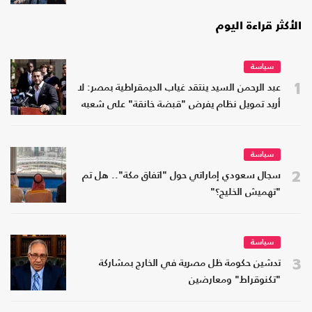
الأكثر قراءة اليوم
سياسة
1
عبد الرحمن السيد ينتقد غياب الديمقراطية بمصر: لا
أريد تمويل نظام يفرض "قبضة خانقة" على شعبه
سياسة
2
سجال سعودي إماراتي حول "اتفاق مكة".. هل تم
"تهميش الخليج؟"
سياسة
3
تدشين حكومة ظل مصرية في الخارج بمشاركة
"تكنوقراط" ومعارضين