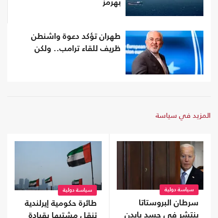
بهرمز
طهران تؤكد دعوة واشنطن
ظريف للقاء ترامب.. ولكن
المزيد في سياسة
سياسة دولية
سياسة دولية
سرطان البروستاتا
طائرة حكومية إيرلندية
ينتشر في جسد بايدن
تنقل مشتبها بقيادة