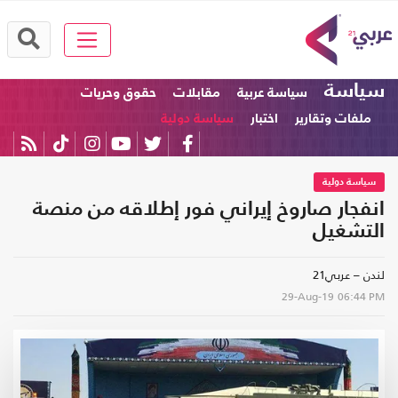
سياسة
سياسة عربية
مقابلات
حقوق وحريات
ملفات وتقارير
اختبار
سياسة دولية
سياسة دولية
انفجار صاروخ إيراني فور إطلاقه من منصة
التشغيل
لندن – عربي21
29-Aug-19
06:44 PM