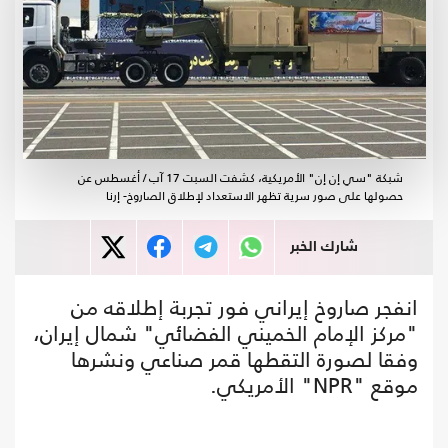
شبكة "سي إن إن" الأمريكية، كشفت السبت 17 آب / أغسطس عن
حصولها على صور سرية تظهر الاستعداد لإطلاق الصاروخ- إرنا
شارك الخبر
انفجر صاروخ إيراني فور تجربة إطلاقه من
"مركز الإمام الخميني الفضائي" شمال إيران،
وفقا لصورة التقطها قمر صناعي ونشرها
موقع "NPR" الأمريكي.