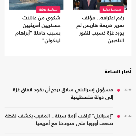
سياسة دولية
سياسة دولية
رغم اعترافه.. مؤلف
شكوى من عائلات
تقرير هزيمة هاريس لم
عسكريين أمريكيين
يورد غزة كسبب لنفور
بسبب حاملة "أبراهام
الناخبين
لينكولن"
أخبار الساعة
22:45
مسؤول إسرائيلي سابق يرجح أن يقود اتفاق غزة
إلى دولة فلسطينية
21:22
"إسرائيل" تراقب أزمة سبتة.. المغرب يكشف نقطة
ضعف أوروبا على حدودها مع أفريقيا