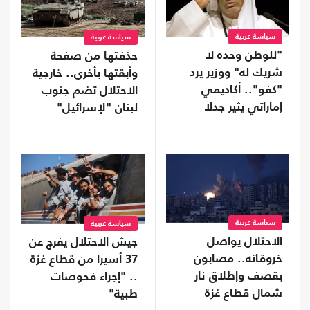
سياسة عربية
سياسة عربية
"للوطن وحده لا
حذفتها من صفحة
شريك له" ووزير يرد
وأبقتها بأخرى.. خارجية
"كفو".. أكاديمي
الاحتلال تضم جنوب
إماراتي يثير جدلا
لبنان "لإسرائيل"
بمنشور عن الولاء
سياسة عربية
سياسة عربية
الاحتلال يواصل
جيش الاحتلال يفرج عن
خروقاته.. مصابون
37 أسيرا من قطاع غزة
بقصف وإطلاق نار
.. "إجراء فحوصات
شمال قطاع غزة
طبية"