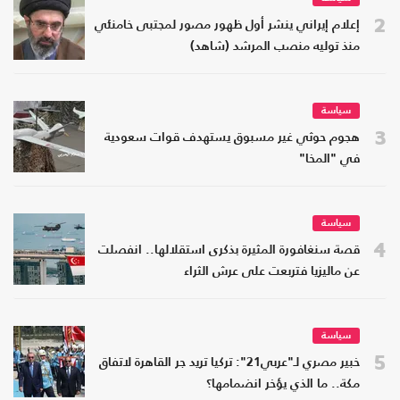
2
إعلام إيراني ينشر أول ظهور مصور لمجتبى خامنئي
منذ توليه منصب المرشد (شاهد)
سياسة
3
هجوم حوثي غير مسبوق يستهدف قوات سعودية
في "المخا"
سياسة
4
قصة سنغافورة المثيرة بذكرى استقلالها.. انفصلت
عن ماليزيا فتربعت على عرش الثراء
سياسة
5
خبير مصري لـ"عربي21": تركيا تريد جر القاهرة لاتفاق
مكة.. ما الذي يؤخر انضمامها؟