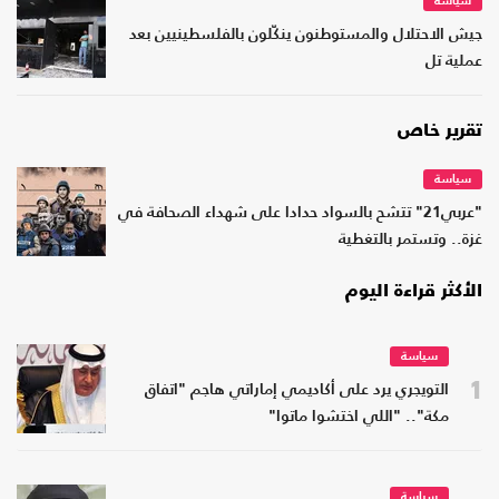
سياسة
جيش الاحتلال والمستوطنون ينكّلون بالفلسطينيين بعد
عملية تل
تقرير خاص
سياسة
"عربي21" تتشح بالسواد حدادا على شهداء الصحافة في
غزة.. وتستمر بالتغطية
الأكثر قراءة اليوم
سياسة
1
التويجري يرد على أكاديمي إماراتي هاجم "اتفاق
مكة".. "اللي اختشوا ماتوا"
سياسة