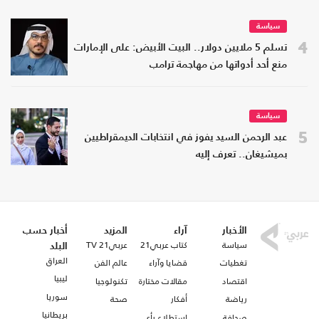
سياسة
4
تسلم 5 ملايين دولار.. البيت الأبيض: على الإمارات
منع أحد أدواتها من مهاجمة ترامب
سياسة
5
عبد الرحمن السيد يفوز في انتخابات الديمقراطيين
بميشيغان.. تعرف إليه
الأخبار
آراء
المزيد
أخبار حسب
سياسة
كتاب عربي21
عربي21 TV
البلد
العراق
تغطيات
قضايا وآراء
عالم الفن
ليبيا
اقتصاد
مقالات مختارة
تكنولوجيا
سوريا
رياضة
أفكار
صحة
بريطانيا
صحافة
استطلاع رأي