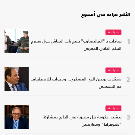
الأكثر قراءة في أسبوع
سياسة
1
قيادات بـ "البوليساريو" تفتح باب النقاش حول مقترح
الحكم الذاتي المغربي
سياسة
2
ممثلات يرتدين الزي العسكري.. ودعوات للاصطفاف
مع السيسي
سياسة
3
تدشين حكومة ظل مصرية في الخارج بمشاركة
"تكنوقراط" ومعارضين