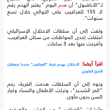
لـ"الأناضول" أن
اليوم "يعتبر الهدم رقم
هدم
الـ 155 للعراقيب على التوالي خلال تسع
سنوات".
ولفت إلى أن سلطات الاحتلال الإسرائيلي
اعتقلت إحدى المواطنات من سكان العراقيب،
وأفرجت عنها بعد 3 ساعات.
اقرأ أيضا:
الاحتلال يهدم قرية "العراقيب" مجددا ويعتقل
الشيخ الطوري
ونوه إلى أن السلطات هدمت القرية، رغم
"الحر الشديد"، وتركت الأطفال والنساء وكبار
السن بدون مأوى.
وأنشئت "العراقيب" من الخشب والصفيح،