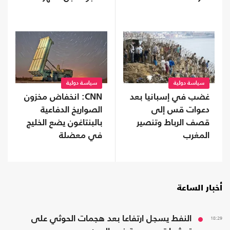
"الجشعة"
سياسة دولية
سياسة دولية
غضب في إسبانيا بعد
CNN: انخفاض مخزون
دعوات قس إلى
الصواريخ الدفاعية
قصف الرباط وتنصير
بالبنتاغون يضع الخليج
المغرب
في معضلة
أخبار الساعة
18:29
النفط يسجل ارتفاعا بعد هجمات الحوثي على