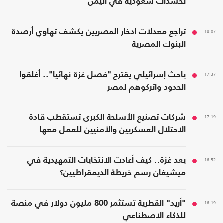
تحشدات سعودية في اليمن
18:07
تراجع معدلات ادخار المصريين يكشف تهاوي أرصدة
البنوك المصرية
17:37
باحث إسرائيلي يقترح "فصل غزة نهائيًا".. أغلقوا
الحدود واتركوهم لمصر
17:19
شركات تصنيع الأسلحة الكبرى تستقطب قادة
الاحتلال العسكريين والأمنيين للعمل معها
16:52
بعد غزة.. كيف أعادت الانتخابات التمهيدية في
ميشيغان رسم خريطة الديمقراطيين؟
16:19
"أريد" القطرية تستثمر 800 مليون دولار في منصة
للذكاء الاصطناعي