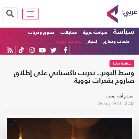
سياسة
سياسة عربية
مقابلات
حقوق وحريات
ملفات وتقارير
اختبار
سياسة دولية
سياسة دولية
وسط التوتر.. تدريب باكستاني على إطلاق
صاروخ بقدرات نووية
إسلام أباد- رويترز
29-Aug-19
08:12 AM