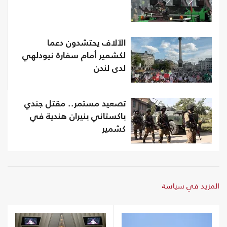
الآلاف يحتشدون دعما
لكشمير أمام سفارة نيودلهي
لدى لندن
تصعيد مستمر.. مقتل جندي
باكستاني بنيران هندية في
كشمير
المزيد في سياسة