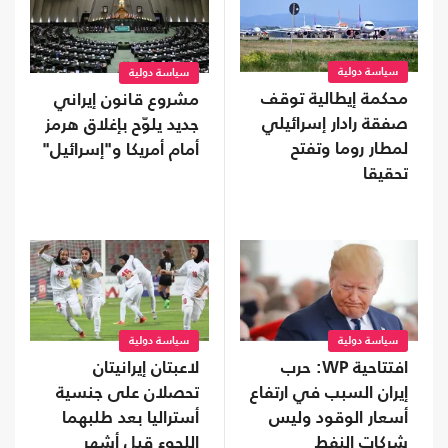
سياسة دولية
سياسة دولية
محكمة إيطالية توقف
مشروع قانون إيراني
صفقة رادار إسرائيلي
جديد يلوّح بإغلاق هرمز
لمطار روما وتفتح
أمام أمريكا و"إسرائيل"
تحقيقا
سياسة دولية
سياسة دولية
افتتاحية WP: حرب
لاعبتان إيرانيتان
إيران السبب في ارتفاع
تحصلان على جنسية
أسعار الوقود وليس
أستراليا بعد طلبهما
شركات النفط
اللجوء قبل أشهر