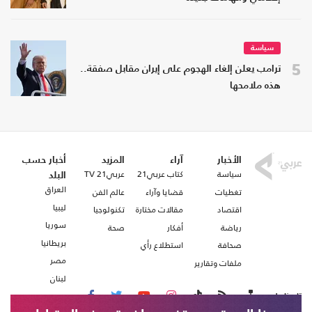
سياسة
5
ترامب يعلن إلغاء الهجوم على إيران مقابل صفقة..
هذه ملامحها
الأخبار
آراء
المزيد
أخبار حسب
سياسة
كتاب عربي21
عربي21 TV
البلد
العراق
تغطيات
قضايا وآراء
عالم الفن
ليبيا
اقتصاد
مقالات مختارة
تكنولوجيا
سوريا
رياضة
أفكار
صحة
بريطانيا
صحافة
استطلاع رأي
مصر
ملفات وتقارير
لبنان
تابعنا على