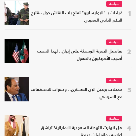
سياسة
1
قيادات بـ "البوليساريو" تفتح باب النقاش حول مقترح
الحكم الذاتي المغربي
سياسة
2
تفاصيل الضربة الوشيكة على إيران.. لهذا السبب
أصيب الأمريكيون بالذهول
سياسة
3
ممثلات يرتدين الزي العسكري.. ودعوات للاصطفاف
مع السيسي
سياسة
4
هل انهارت التهدئة السعودية الإماراتية؟ تراشق
إعلامي واتهامات جديدة