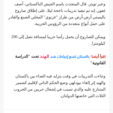
وعبر تويتر، قال المتحدث باسم الجيش الباكستاني، آصف
غفور، إنه تم تنفيذ تدريبات ناجحة ليلا، على إطلاق صاروخ
باليستي أرض-أرض من طراز "غزنوي" المحلي الصنع والقادر
على حمل أنواع متعددة من الرؤوس الحربية.
ويمكن للصاروخ أن يحمل رأسا حربيا لمسافة تصل إلى 290
كيلومترا.
اقرأ أيضا:
باكستان تضع إجراءات ضد
الهند
تحت "الدراسة
القانونية"
وجاءت التدريبات في وقت يتزايد فيه العداء بين باكستان
والهند إثر إلغاء نيودلهي وضع الحكم الذاتي لإقليم كشمير
المتنازع عليه والذي تسبب في إشعال حربين من الحروب
الثلاث التي خاضتها الدولتان.