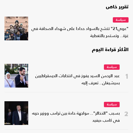
تقرير خاص
سياسة
"عربي21" تتشح بالسواد حدادا على شهداء الصحافة في
غزة.. وتستمر بالتغطية
الأكثر قراءة اليوم
سياسة
1
عبد الرحمن السيد يفوز في انتخابات الديمقراطيين
بميشيغان.. تعرف إليه
سياسة
2
بسبب "الذخائر".. مواجهة حادة بين ترامب ووزير حربه
في كامب ديفيد