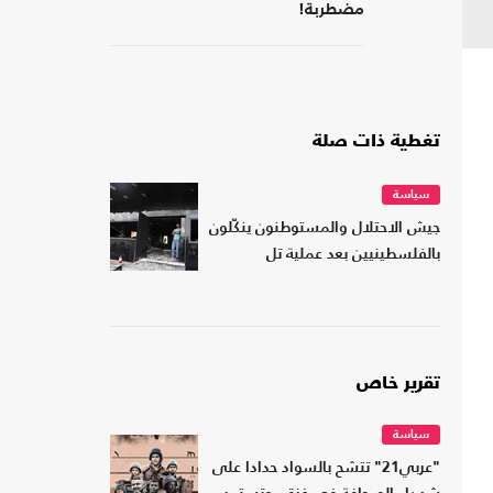
مضطربة!
تغطية ذات صلة
سياسة
جيش الاحتلال والمستوطنون ينكّلون
بالفلسطينيين بعد عملية تل
تقرير خاص
سياسة
"عربي21" تتشح بالسواد حدادا على