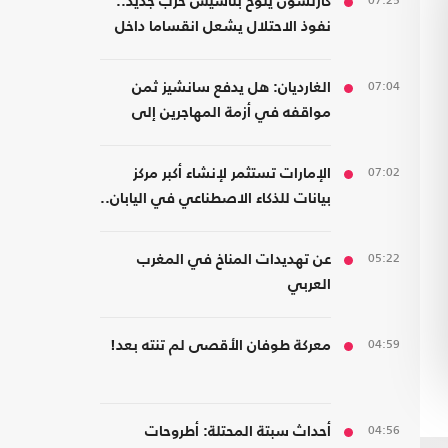
07:25
كارلسون يلوح بتأسيس حزب جديد..
نفوذ الاحتلال يشعل انقساما داخل
اليمين الأمريكي
07:04
الغارديان: هل يدفع سانشيز ثمن
مواقفه في أزمة المهاجرين إلى
سبتة؟
07:02
الإمارات تستثمر لإنشاء أكبر مركز
بيانات للذكاء الاصطناعي في اليابان..
كم بلغت تكلفته؟
05:22
عن تهديدات المناخ في المغرب
العربي
04:59
معركة طوفان الأقصى لم تنته بعد!
04:56
أحداث سبتة المحتلة: أطروحات