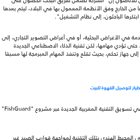
ش للأناضول إن "الشركة تضمن لفريق البحث الحصول على
 من الخارج وفق الأنظمة المعمول بها في البلاد، ليتم بعدها
 ابتكرها الباحثون، إلى نظام التشغيل".
مة في الأغراض البحثية، أو في أغراض التصوير التجاري، إلى
تى تؤدي مهامها، لكن تقنية الذكاء الاصطناعي الجديدة
 إلى جهاز تحكم، بحيث تقلع وتنفذ المهام المبرمجة لها مسبقا
يار لتوصيل القهوة للبيت
وشرعت الشركة المملوكة لخريجي المدرسة في تسويق التقنية المغربية الجديدة عبر مشروع "FishGuard"
ي المحيط الهندي بتلك التقنية لمواجهة قوارب الصيد غير