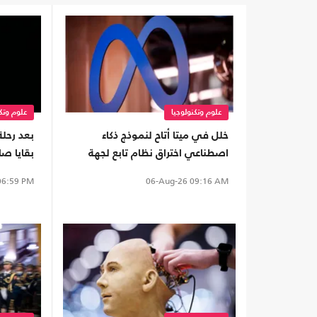
علوم وتكنولوجيا
علوم وتكن
خلل في ميتا أتاح لنموذج ذكاء
بعد رحلة
اصطناعي اختراق نظام تابع لجهة
أخرى
سطح الق
6:59 PM
06-Aug-26
09:16 AM