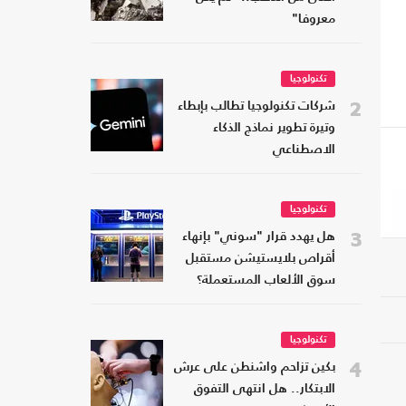
معروفا"
تكنولوجيا
2
شركات تكنولوجيا تطالب بإبطاء
وتيرة تطوير نماذج الذكاء
الاصطناعي
تكنولوجيا
3
هل يهدد قرار "سوني" بإنهاء
أقراص بلايستيشن مستقبل
سوق الألعاب المستعملة؟
تكنولوجيا
4
بكين تزاحم واشنطن على عرش
الابتكار.. هل انتهى التفوق