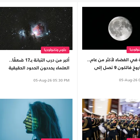
ولوجيا
علوم وتكنولوجيا
 في الفضاء لأكثر من عام..
أكبر من درب التبانة بـ17 ضعفًا..
بقايا صاروخ فالكون 9 تصل إلى
العلماء يحددون الحدود الحقيقية
مر
للمجرة العملاقة IC 1101
05-Aug-26
0
05-Aug-26
05:30 PM