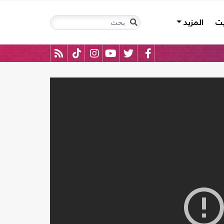
يت
المزيد