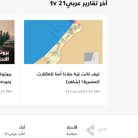
آخر تقارير عربي21 tv
كيف كانت غزة ملاذا أمنا للعائلات
بروتوك
المصرية؟ (شاهد)
جنوده!
:27 PM
14-Jun-24
07:01 PM
الأخبار
آراء
سياسة
كتاب عربي21