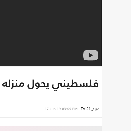
فلسطيني يحول منزله إ
عربي21 TV
17-Jun-19
03:09 PM