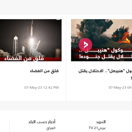
ول "هنيبعل".. الاحتلال يقتل
قلق من الفضاء
07-May-23
12:42 PM
07-May-23
09
المزيد
أخبار حسب البلد
عربي21 TV
العراق