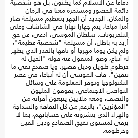
دفاعا عن الإسلام كما يظنون، بل هو شخصية
دائمة الحضور ومستمرة معنا في الزمان
والمكان. الجديد أن الجهر بتعظيم مسيلمة صار
أمرا مباحا، يتم جهارا نهارا في الشاشات وعلى
التلفزيونات. سلطان الموسى، ادعى، عن حق
أُريد به باطل، أن مسيلمة "شخصية عظيمة"،
ولم يكن يوما مهرجا أو تافها بالقدر الذي يظهر
له أتباع، وهو المنقول عنه قوله "الفيل له
خرطوم طويل وذيل قصير. ويا ضفدع نقي ما
تنقين". فات الموسى أن له أتباعا، في عصر
التكنولوجيا وتوفر المعلومة على وسائل
التواصل الاجتماعي، يفوقون المليون
والنصف، ومعه ملايين يتبعون أقرانه من
"المؤثرين"، بالرغم من كل التفاهة والسذاجة
والهراء الذي ينشرونه على حساباتهم، بما لا
يرقى لمستوى نقيق الضفادع وذيل الفيل
وخرطومه.