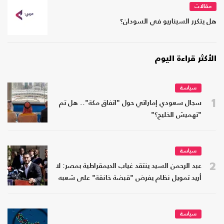
مقالات
هل يتكرر السيناريو في السودان؟
الأكثر قراءة اليوم
سياسة
1
سجال سعودي إماراتي حول "اتفاق مكة".. هل تم
"تهميش الخليج؟"
سياسة
2
عبد الرحمن السيد ينتقد غياب الديمقراطية بمصر: لا
أريد تمويل نظام يفرض "قبضة خانقة" على شعبه
سياسة