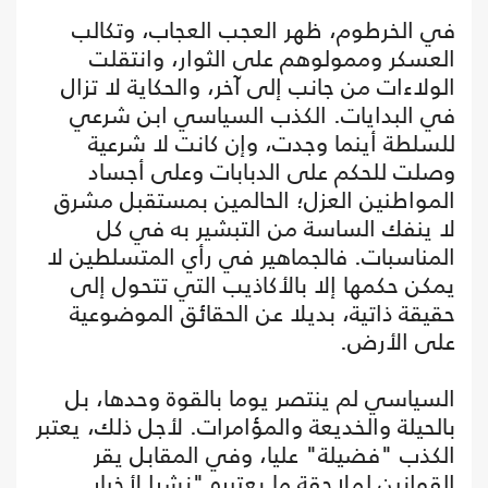
في الخرطوم، ظهر العجب العجاب، وتكالب
العسكر وممولوهم على الثوار، وانتقلت
الولاءات من جانب إلى آخر، والحكاية لا تزال
في البدايات. الكذب السياسي ابن شرعي
للسلطة أينما وجدت، وإن كانت لا شرعية
وصلت للحكم على الدبابات وعلى أجساد
المواطنين العزل؛ الحالمين بمستقبل مشرق
لا ينفك الساسة من التبشير به في كل
المناسبات. فالجماهير في رأي المتسلطين لا
يمكن حكمها إلا بالأكاذيب التي تتحول إلى
حقيقة ذاتية، بديلا عن الحقائق الموضوعية
على الأرض.
السياسي لم ينتصر يوما بالقوة وحدها، بل
بالحيلة والخديعة والمؤامرات. لأجل ذلك، يعتبر
الكذب "فضيلة" عليا، وفي المقابل يقر
القوانين لملاحقة ما يعتبره "نشرا لأخبار