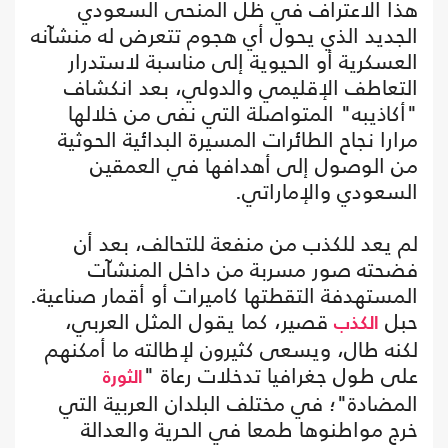
هذا الاعتراف في ظل المنحى السعودي
الجديد الذي يحول أي هجوم تتعرض له منشآنه
العسكرية أو الحيوية إلى مناسبة لاستدرار
التعاطف الإقليمي والدولي، بعد انكشاف
"أكاذيبه" المتواصلة التي نفى من خلالها
مرارا نجاح الطائرات المسيرة البدائية الحوثية
من الوصول إلى أهدافها في العمقين
السعودي والإماراتي.
لم يعد للكذب من منفعة للتحالف، بعد أن
فضحته صور مسربة من داخل المنشآت
المستهدفة التقطتها كاميرات أو أقمار صناعية.
حبل
قصير، كما يقول المثل العربي،
الكذب
لكنه طال، ويسعى كثيرون لإطالته ما أمكنهم
على طول جغرافيا تدخلات رعاة "
الثورة
المضادة"؛ في مختلف البلدان العربية التي
خرج مواطنوها طمعا في الحرية والعدالة