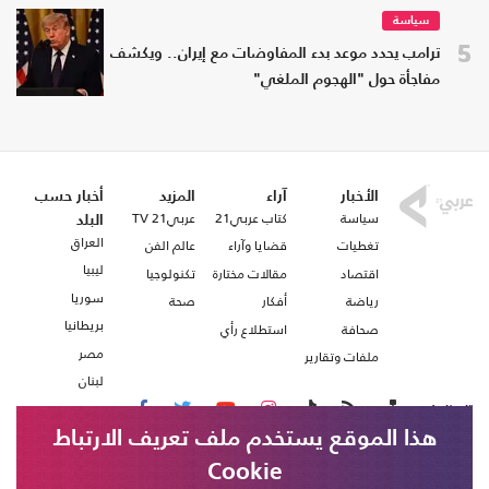
سياسة
5
ترامب يحدد موعد بدء المفاوضات مع إيران.. ويكشف
مفاجأة حول "الهجوم الملغي"
الأخبار
آراء
المزيد
أخبار حسب
سياسة
كتاب عربي21
عربي21 TV
البلد
العراق
تغطيات
قضايا وآراء
عالم الفن
ليبيا
اقتصاد
مقالات مختارة
تكنولوجيا
سوريا
رياضة
أفكار
صحة
بريطانيا
صحافة
استطلاع رأي
مصر
ملفات وتقارير
لبنان
تابعنا على
هذا الموقع يستخدم ملف تعريف الارتباط
Cookie
من نحن