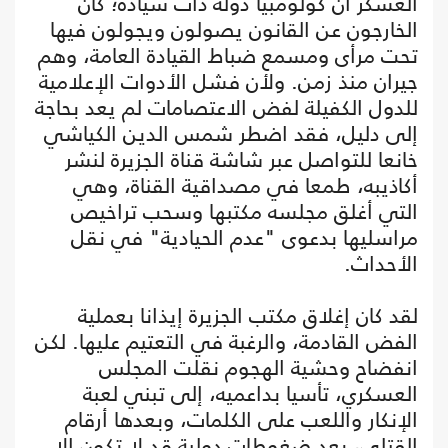
العسكر أن كولومبيا دولة ذات سيادة؛ كان
الخارجون عن القانون يصولون ويجولون فيها
تحت مرأى ومسمع ضباط القيادة العامة، وهم
جيران منذ زمن. ولأن فشل الأدوات الإعلامية
للدول الكفيلة لفض الاعتصامات لم يعد بحاجة
إلى دليل، فقد اضطر شمس الدين الكياشي
خانعا للتواصل عبر شاشة قناة الجزيرة لنشر
أكاذيبه، طمعا في مصداقية القناة، وهي
التي أغلق مجلسه مكتبها وسحب تراخيص
مراسليها بدعوى "عدم الحيادية" في نقل
الأحداث.
لقد كان إغلاق مكتب الجزيرة إيذانا بعملية
الفض القادمة، والرغبة في التعتيم عليها. لكن
انفضاح وحشية الهجوم نقلت المجلس
العسكري، تأسيا بداعميه، إلى تبني لعبة
الإنكار واللعب على الكلمات، وبعدها أرقام
القتلى، بعد ضغوطات دولية قد لا تكون إلا