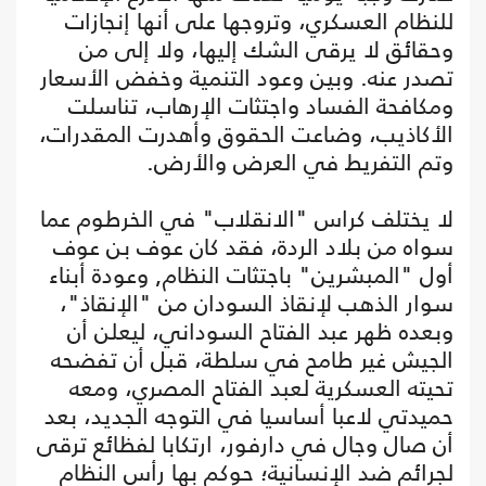
للنظام العسكري، وتروجها على أنها إنجازات
وحقائق لا يرقى الشك إليها، ولا إلى من
تصدر عنه. وبين وعود التنمية وخفض الأسعار
ومكافحة الفساد واجتثات الإرهاب، تناسلت
الأكاذيب، وضاعت الحقوق وأهدرت المقدرات،
وتم التفريط في العرض والأرض.
لا يختلف كراس "الانقلاب" في الخرطوم عما
سواه من بلاد الردة، فقد كان عوف بن عوف
أول "المبشرين" باجتثات النظام, وعودة أبناء
سوار الذهب لإنقاذ السودان من "الإنقاذ"،
وبعده ظهر عبد الفتاح السوداني، ليعلن أن
الجيش غير طامح في سلطة، قبل أن تفضحه
تحيته العسكرية لعبد الفتاح المصري، ومعه
حميدتي لاعبا أساسيا في التوجه الجديد، بعد
أن صال وجال في دارفور، ارتكابا لفظائع ترقى
لجرائم ضد الإنسانية؛ حوكم بها رأس النظام