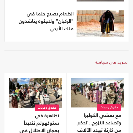
الطعام يصبح حلما في
"الركبان" ولاجئوه يناشدون
ملك الأردن
المزيد في سياسة
حقوق وحريات
حقوق وحريات
مع تفشي الكوليرا
تظاهرة في
وتصاعد النزوح.. تحذير
ستوكهولم تنديداً
من كارثة تهدد الآلاف
بمجازر الاحتلال في