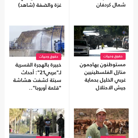
شمال كردفان
غزة والضفة (شاهد)
حقوق وحريات
حقوق وحريات
مستوطنون يهاجمون
خبيرة بالهجرة القسرية
منازل الفلسطينيين
لـ"عربي21": أحداث
غربي الخليل بحماية
سبتة كشفت هشاشة
جيش الاحتلال
"قلعة أوروبا"..
وسياسات الهجرة
فشلت