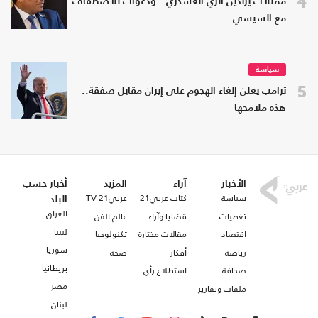
4
ممثلات يرتدين الزي العسكري.. ودعوات للاصطفاف
مع السيسي
سياسة
5
ترامب يعلن إلغاء الهجوم على إيران مقابل صفقة..
هذه ملامحها
الأخبار
آراء
المزيد
أخبار حسب
سياسة
كتاب عربي21
عربي21 TV
البلد
العراق
تغطيات
قضايا وآراء
عالم الفن
ليبيا
اقتصاد
مقالات مختارة
تكنولوجيا
سوريا
رياضة
أفكار
صحة
بريطانيا
صحافة
استطلاع رأي
مصر
ملفات وتقارير
لبنان