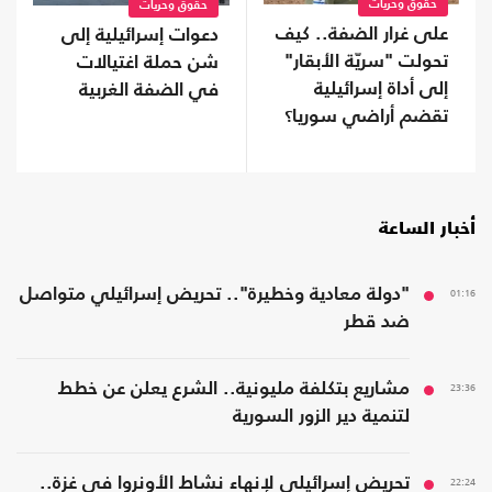
حقوق وحريات
حقوق وحريات
على غرار الضفة.. كيف
دعوات إسرائيلية إلى
تحولت "سريّة الأبقار"
شن حملة اغتيالات
إلى أداة إسرائيلية
في الضفة الغربية
تقضم أراضي سوريا؟
أخبار الساعة
01:16
"دولة معادية وخطيرة".. تحريض إسرائيلي متواصل
ضد قطر
23:36
مشاريع بتكلفة مليونية.. الشرع يعلن عن خطط
لتنمية دير الزور السورية
22:24
تحريض إسرائيلي لإنهاء نشاط الأونروا في غزة..