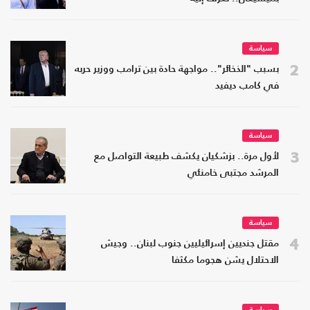
سياسة
2
بسبب "الذخائر".. مواجهة حادة بين ترامب ووزير حربه
في كامب ديفيد
سياسة
3
لأول مرة.. بزشكيان يكشف طبيعة التواصل مع
المرشد مجتبى خامنئي
سياسة
4
مقتل جنديين إسرائيليين جنوب لبنان.. وجيش
الاحتلال يشن هجوما مكثفا