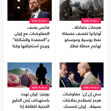
سياسة دولية
سياسة دولية
هجمات متبادلة..
فانس يصف
أوكرانيا تقصف مصفاة
المفاوضات مع إيران
نفط روسية وموسكو
بـ"المعقدة والشائكة"
تهاجم محطة قطار
ويرجح استغراقها وقتا
سياسة دولية
سياسة دولية
سي إن إن: مفاوضات
رويترز: إيران تهدد
هرمز تصطدم بخلافات
باستهداف بُنى الخليج
عميقة.. إيران تتمسك
التحتية للطاقة إذا