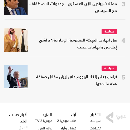
3
ممثلات يرتدين الزي العسكري.. ودعوات للاصطفاف
مع السيسي
سياسة
4
هل انهارت التهدئة السعودية الإماراتية؟ تراشق
إعلامي واتهامات جديدة
سياسة
5
ترامب يعلن إلغاء الهجوم على إيران مقابل صفقة..
هذه ملامحها
الأخبار
آراء
المزيد
أخبار حسب
سياسة
كتاب عربي21
عربي21 TV
البلد
العراق
تغطيات
قضايا وآراء
عالم الفن