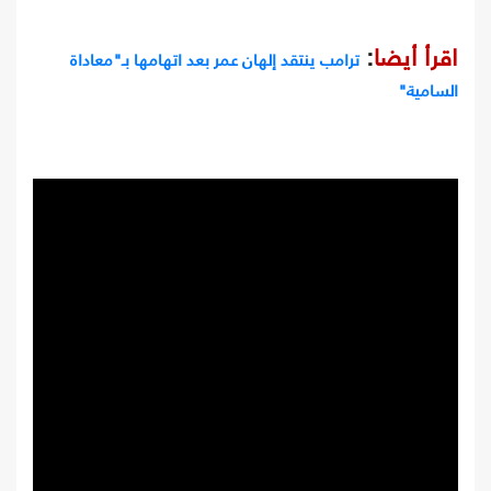
اقرأ أيضا
:
ترامب ينتقد إلهان عمر بعد اتهامها بـ"معاداة
السامية"