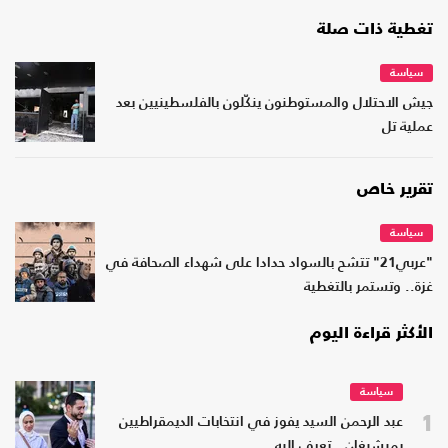
تغطية ذات صلة
سياسة
جيش الاحتلال والمستوطنون ينكّلون بالفلسطينيين بعد
عملية تل
تقرير خاص
سياسة
"عربي21" تتشح بالسواد حدادا على شهداء الصحافة في
غزة.. وتستمر بالتغطية
الأكثر قراءة اليوم
سياسة
1
عبد الرحمن السيد يفوز في انتخابات الديمقراطيين
بميشيغان.. تعرف إليه