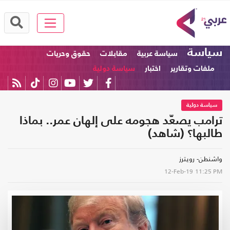
سياسة
سياسة عربية
مقابلات
حقوق وحريات
ملفات وتقارير
اختبار
سياسة دولية
سياسة دولية
ترامب يصعّد هجومه على إلهان عمر.. بماذا
طالبها؟ (شاهد)
واشنطن- رويترز
12-Feb-19
11:25 PM