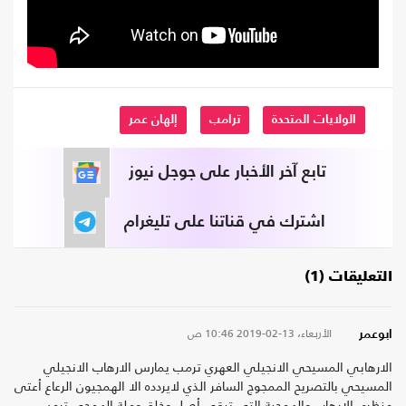
الولايات المتحدة
ترامب
إلهان عمر
تابع آخر الأخبار على جوجل نيوز
اشترك في قناتنا على تليغرام
التعليقات (1)
الأربعاء، 13-02-2019
10:46 ص
ابوعمر
الارهابي المسيحي الانجيلي العهري ترمب يمارس الارهاب الانجيلي
المسيحي بالتصريح الممجوج السافر الذي لايردده الا الهمجيون الرعاع أعتى
منظري الارهاب والهمجية التي تبقى أصل وخلق وملة الهمجي ترمب