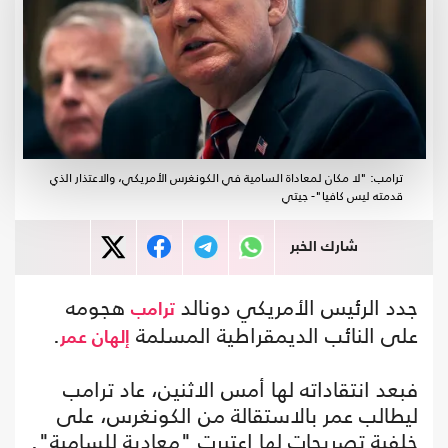
ترامب: "لا مكان لمعاداة السامية في الكونغرس الأمريكي، والاعتذار الذي
قدمته ليس كافيا"- جيتي
شارك الخبر
جدد الرئيس الأمريكي دونالد
هجومه
ترامب
على النائب الديمقراطية المسلمة
.
إلهان عمر
فبعد انتقاداته لها أمس الاثنين، عاد ترامب
ليطالب عمر بالاستقالة من الكونغرس، على
خلفية تصريحات لها اعتبرت "معادية للسامية".