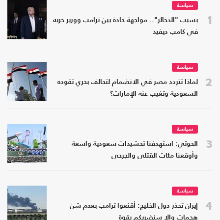
سياسة
1
بسبب "الذخائر".. مواجهة حادة بين ترامب ووزير حربه
في كامب ديفيد
سياسة
2
لماذا تتردد مصر في الانضمام لتحالف بحري تقوده
السعودية وتغيب عنه الإمارات؟
سياسة
3
الحوثي: استهدفنا تحشيدات سعودية واسعة
وأوقعنا مئات القتلى والجرحى
سياسة
4
إيران تحذر دول الخليج: أقنعوا ترامب بعدم شن
هجمات وإلا سنضربكم بقوة