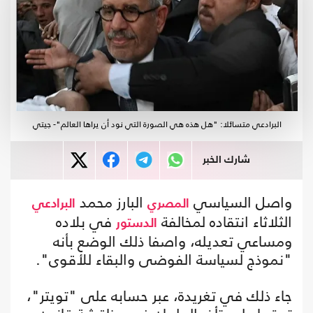
البرادعي متسائلا: "هل هذه هي الصورة التي نود أن يراها العالم"- جيتي
شارك الخبر
واصل السياسي
البارز محمد
المصري
البرادعي
الثلاثاء انتقاده لمخالفة
في بلاده
الدستور
ومساعي تعديله، واصفا ذلك الوضع بأنه
"نموذج لسياسة الفوضى والبقاء للأقوى".
جاء ذلك في تغريدة، عبر حسابه على "تويتر"،