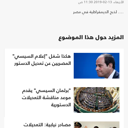
الأربعاء، 13-02-2019
11:30 ص
.... لذبح الديمقراطية في مصر
المزيد حول هذا الموضوع
هكذا شغل "إعلام السيسي"
المصريين عن تعديل الدستور
"برلمان السيسي" يقدم
موعد مناقشة التعديلات
الدستورية
مصادر نيابية: التعديلات