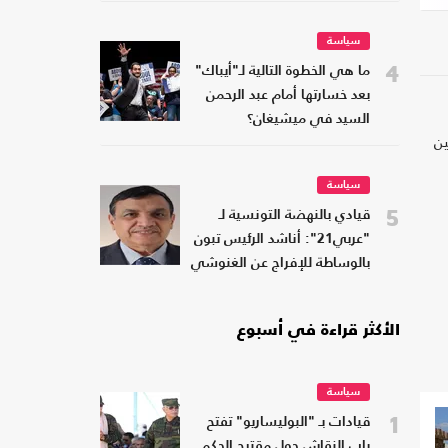
سياسة
4
ما هي الخطوة التالية لـ"أيباك"
بعد خسارتها أمام عبد الرحمن
السيد في ميشيغان؟
ين
سياسة
5
قيادي بالنهضة التونسية لـ
"عربي21": أناشد الرئيس تبون
بالوساطة للإفراج عن الغنوشي
الأكثر قراءة في أسبوع
سياسة
1
قيادات بـ "البوليساريو" تفتح
باب النقاش حول مقترح الحكم