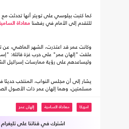
كما كتبت بيلوسي على تويتر أنها تحدثت مع عم
للتقدم إلى الأمام في رفضنا
معاداة السامية
علقت "إلهان عمر" على حرب غزة قائلة: "إسرا
وليساعدهم على رؤية ممارسات إسرائيل الش
يشار إلى أن مجلس النواب، المنتخب حديثا ف
مسلمتين، وهما إلهان عمر ذات الأصول الص
امريكا
معاداة السامية
إلهان عمر
اشترك في قناتنا على تليغرام