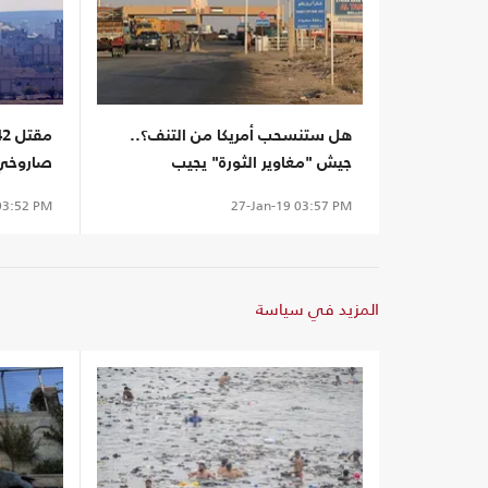
هل ستنسحب أمريكا من التنف؟..
جيش "مغاوير الثورة" يجيب
صاروخي 
3:52 PM
27-Jan-19
03:57 PM
المزيد في سياسة