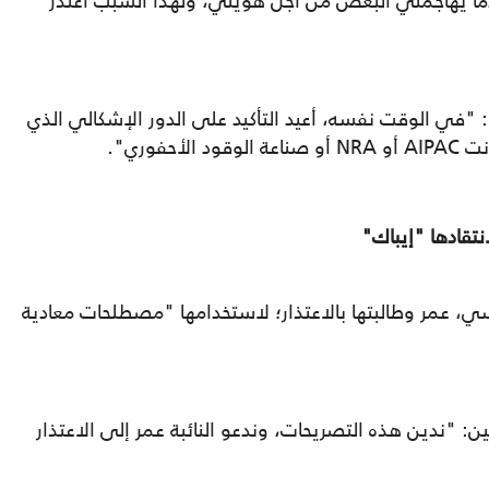
ما يهاجمني البعض من أجل هويتي، ولهذا السبب أعتذر
 "في الوقت نفسه، أعيد التأكيد على الدور الإشكالي الذي
فوري".
نتقادها "إيباك"
، عمر وطالبتها بالاعتذار؛ لاستخدامها "مصطلحات معادية
: "ندين هذه التصريحات، وندعو النائبة عمر إلى الاعتذار