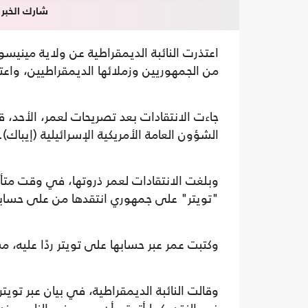
شارك الخبر
اعتذرت النائبة الديمقراطية عن ولاية مينيسوت
من الجمهوريين وزملائها الديمقراطيين، واع
جاءت الانتقادات بعد تصريحات لعمر، الأحد، قا
الشؤون العامة الأمريكية الإسرائيلية (إيباك).
وبلغت الانتقادات لعمر ذروتها، في وقت مت
"تويتر" على جمهوري انتقدها من على حسابه 
وكتبت عمر عبر حسابها على تويتر ردًا عليه، مش
وقالت النائبة الديمقراطية، في بيان عبر تويتر