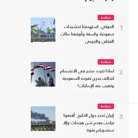
سياسة
1
الحوثي: استهدفنا تحشيدات
سعودية واسعة وأوقعنا مئات
القتلى والجرحى
سياسة
2
لماذا تتردد مصر في الانضمام
لتحالف بحري تقوده السعودية
وتغيب عنه الإمارات؟
سياسة
3
إيران تحذر دول الخليج: أقنعوا
ترامب بعدم شن هجمات وإلا
سنضربكم بقوة