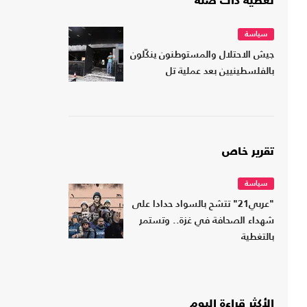
تغطية ذات صلة
سياسة
جيش الاحتلال والمستوطنون ينكّلون
بالفلسطينيين بعد عملية تل
تقرير خاص
سياسة
"عربي21" تتشح بالسواد حدادا على
شهداء الصحافة في غزة.. وتستمر
بالتغطية
الأكثر قراءة اليوم