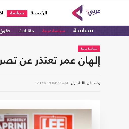
(current)
الرئيسية
سياسة
اق
سياسة
سياسة عربية
مقابلات
حقوق 
سياسة عربية
إلهان عمر تعتذر عن تصر
واشنطن- الأناضول
12-Feb-19
04:22 AM