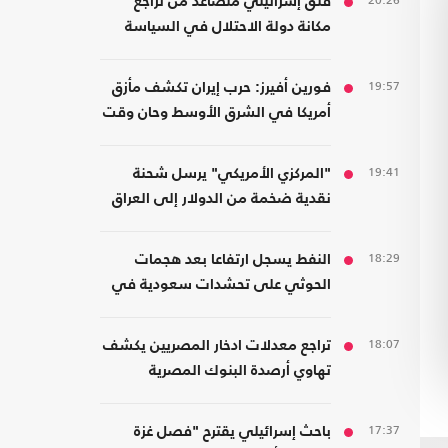
20:26
قلق إسرائيلي متصاعد من تراجع
مكانة دولة الاحتلال في السياسة
الأمريكية
19:57
فورين أفيرز: حرب إيران تكشف مأزق
أمريكا في الشرق الأوسط وحان وقت
الانسحاب
19:41
"المركزي الأمريكي" يرسل شحنة
نقدية ضخمة من الدولار إلى العراق
18:29
النفط يسجل ارتفاعا بعد هجمات
الحوثي على تحشدات سعودية في
اليمن
18:07
تراجع معدلات ادخار المصريين يكشف
تهاوي أرصدة البنوك المصرية
17:37
باحث إسرائيلي يقترح "فصل غزة