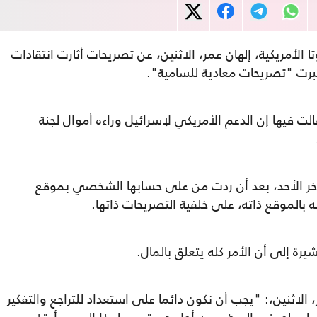
ا الأمريكية، إلهان عمر، الاثنين، عن تصريحات أثارت انتقادات
تبرت "تصريحات معادية للسامية".
لت فيها إن الدعم الأمريكي لإسرائيل وراءه أموال لجنة
أخر الأحد، بعد أن ردت من على حسابها الشخصي بموقع
بالموقع ذاته، على خلفية التصريحات ذاتها.
يرة إلى أن الأمر كله يتعلق بالمال.
، الاثنين،: "يجب أن نكون دائما على استعداد للتراجع والتفكير