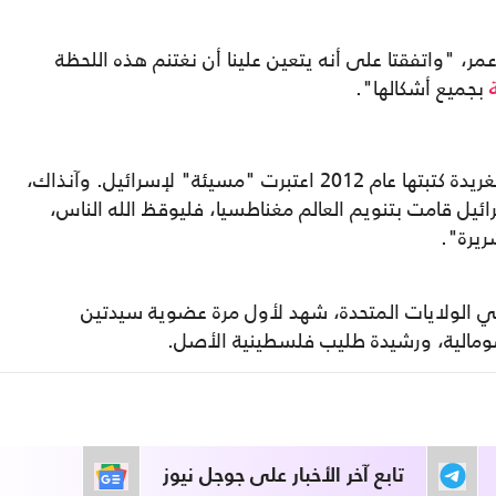
ر، "واتفقتا على أنه يتعين علينا أن نغتنم هذه اللحظة
بجميع أشكالها".
وكانت عمر قد اعتذرت، الشهر الماضي، عن تغريدة كتبتها عام 2012 اعتبرت "مسيئة" لإسرائيل. وآنذاك،
ئيل قامت بتنويم العالم مغناطسيا، فليوقظ الله الناس،
ريرة".
ي الولايات المتحدة، شهد لأول مرة عضوية سيدتين
ومالية، ورشيدة طليب فلسطينية الأصل.
تابع آخر الأخبار على جوجل نيوز