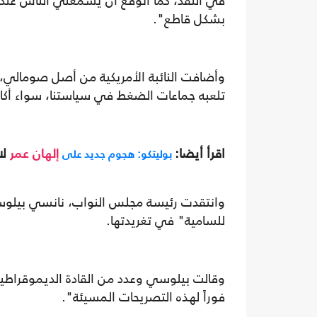
في النقد، كما أتوقع أن يسمعني الناس عند
بشكل قاطع".
وأضافت النائبة الأمريكية من أصل صومالي،:
تلعبه جماعات الضغط في سياستنا، سواء أكانت AIPAC أو NRA أو صناعة الوقود الأح
اقرأ أيضا:
لا
بوليتكو: هجوم جديد على
إلهان عمر
وانتقدت رئيسة مجلس النواب، نانسي بيلوسي
للسامية" في تغريدتها.
وقالت بيلوسي وعدد من القادة الديموقراطيين
فوراً لهذه التصريحات المسيئة".