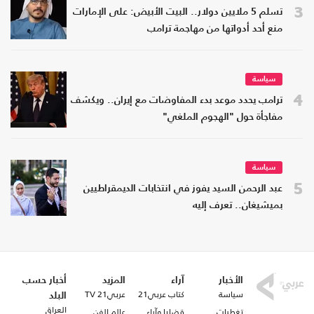
3
تسلم 5 ملايين دولار.. البيت الأبيض: على الإمارات
منع أحد أدواتها من مهاجمة ترامب
سياسة
4
ترامب يحدد موعد بدء المفاوضات مع إيران.. ويكشف
مفاجأة حول "الهجوم الملغي"
سياسة
5
عبد الرحمن السيد يفوز في انتخابات الديمقراطيين
بميشيغان.. تعرف إليه
الأخبار
آراء
المزيد
أخبار حسب
سياسة
كتاب عربي21
عربي21 TV
البلد
العراق
تغطيات
قضايا وآراء
عالم الفن