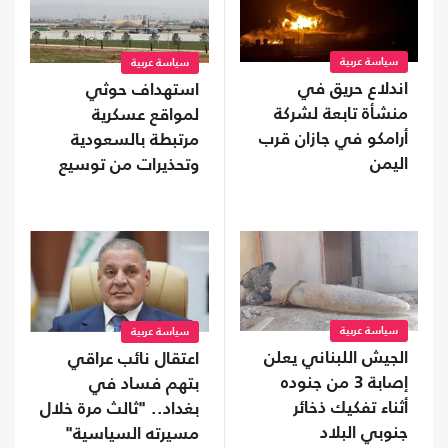
سياسة عربية
سياسة عربية
اندلاع حريق في
استهداف حوثي
منشأة تابعة لشركة
لمواقع عسكرية
أرامكو في جازان قرب
مرتبطة بالسعودية
اليمن
وتحذيرات من توسيع
المواجهة
سياسة عربية
سياسة عربية
الجيش اللبناني يعلن
اعتقال نائب عراقي
إصابة 3 من جنوده
بتهم فساد في
أثناء تفكيك ذخائر
بغداد.. "ثالث مرة خلال
جنوبي البلاد
مسيرته السياسية"