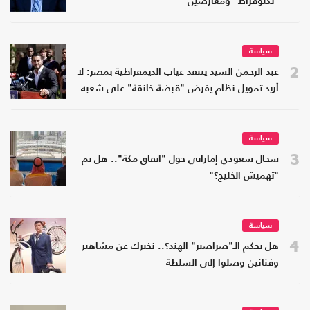
"تكنوقراط" ومعارضين
سياسة
2
عبد الرحمن السيد ينتقد غياب الديمقراطية بمصر: لا
أريد تمويل نظام يفرض "قبضة خانقة" على شعبه
سياسة
3
سجال سعودي إماراتي حول "اتفاق مكة".. هل تم
"تهميش الخليج؟"
سياسة
4
هل يحكم الـ"صراصير" الهند؟.. نخبرك عن مشاهير
وفنانين وصلوا إلى السلطة