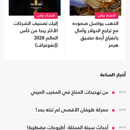
اقتصاد دولي
اقتصاد دولي
الذهب يواصل صعوده
إليك تصنيف الشركات
مع تراجع الدولار وآمال
الأكثر ربحا من كأس
بانفراج أزمة مضيق
العالم 2026
هرمز
(إنفوغراف)
أخبار الساعة
05:22
عن تهديدات المناخ في المغرب العربي
04:59
معركة طوفان الأقصى لم تنته بعد!
04:56
أحداث سبتة المحتلة: أطروحات مضطربة!