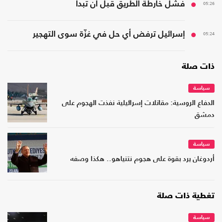
05:26
فشل خارطة الطريق قبل أن تبدأ
05:24
إسرائيل ترفض أي حل في غزّة سوى التهجير
ذات صلة
سياسة
الدفاع الروسية: مقاتلات إسرائيلية نفذت الهجوم على
دمشق
سياسة
أردوغان يرد بقوة على هجوم نتنياهو.. هكذا وصفه
تغطية ذات صلة
سياسة