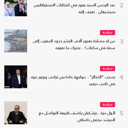
2
عبد الرحمن السيد يفوز في انتخابات الديمقراطيين
بميشيغان.. تعرف إليه
سياسة
3
من له مصلحة بعبور آلاف البشر حدود المغرب إلى
سبتة في ساعات؟.. نخبرك ما نعرفه
سياسة
4
بسبب "الذخائر".. مواجهة حادة بين ترامب ووزير حربه
في كامب ديفيد
سياسة
5
لأول مرة.. بزشكيان يكشف طبيعة التواصل مع
المرشد مجتبى خامنئي