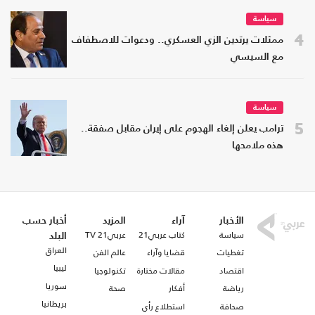
سياسة
4
ممثلات يرتدين الزي العسكري.. ودعوات للاصطفاف
مع السيسي
سياسة
5
ترامب يعلن إلغاء الهجوم على إيران مقابل صفقة..
هذه ملامحها
الأخبار
آراء
المزيد
أخبار حسب
سياسة
كتاب عربي21
عربي21 TV
البلد
العراق
تغطيات
قضايا وآراء
عالم الفن
ليبيا
اقتصاد
مقالات مختارة
تكنولوجيا
سوريا
رياضة
أفكار
صحة
بريطانيا
صحافة
استطلاع رأي