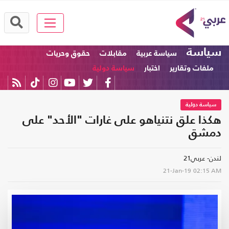
سياسة
سياسة عربية
مقابلات
حقوق وحريات
ملفات وتقارير
اختبار
سياسة دولية
سياسة دولية
هكذا علق نتنياهو على غارات "الأحد" على
دمشق
لندن- عربي21
21-Jan-19
02:15 AM