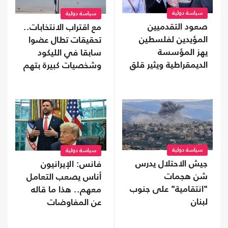
سياسة دولية
سياسة دولية
صعود التقدميين
مع اقتراب الانتخابات..
المؤيدين لفلسطين
تحقيقات تطال عضوا
يهز المؤسسة
سابقا في الليكود
الديمقراطية ويثير قلق
وشخصيات كبيرة بتهم
اللوبي الداعم للاحتلال
غسل أموال
سياسة دولية
سياسة دولية
جيش الاحتلال يدرس
فانس: الإيرانيون
شن هجمات
أناس يصعب التعامل
"انتقامية" على جنوب
معهم.. هذا ما قاله
لبنان
عن المفاوضات