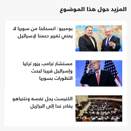
المزيد حول هذا الموضوع
بومبيو: انسحابنا من سوريا لا
يعني تغيير دعمنا لإسرائيل
مستشار ترامب يزور تركيا
وإسرائيل قريبا لبحث
التطورات بسوريا
الكنيست يحل نفسه ونتنياهو
يغادر غدا إلى البرازيل