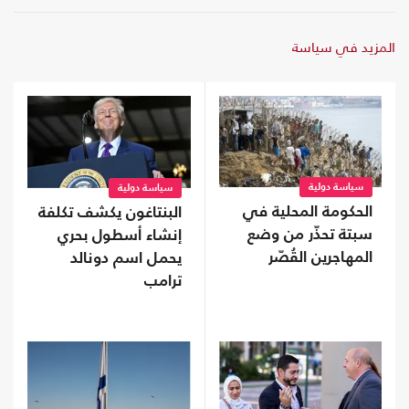
المزيد في سياسة
سياسة دولية
سياسة دولية
الحكومة المحلية في
البنتاغون يكشف تكلفة
سبتة تحذّر من وضع
إنشاء أسطول بحري
المهاجرين القُصّر
يحمل اسم دونالد
ترامب