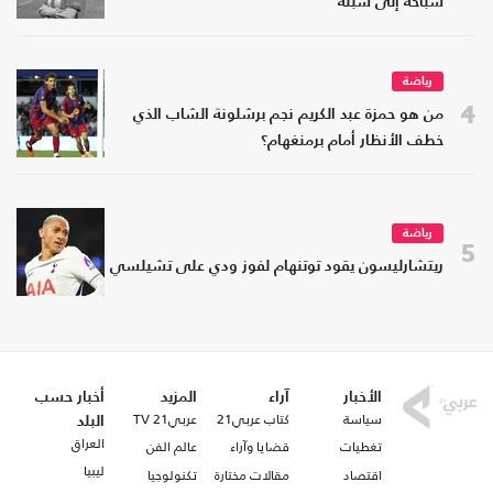
سباحة إلى سبتة
رياضة
4
من هو حمزة عبد الكريم نجم برشلونة الشاب الذي
خطف الأنظار أمام برمنغهام؟
رياضة
5
ريتشارليسون يقود توتنهام لفوز ودي على تشيلسي
الأخبار
آراء
المزيد
أخبار حسب
سياسة
كتاب عربي21
عربي21 TV
البلد
العراق
تغطيات
قضايا وآراء
عالم الفن
ليبيا
اقتصاد
مقالات مختارة
تكنولوجيا