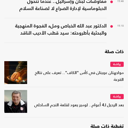
15:46
مفاوضات لبنان وإسرائيل.. عندما تتحول
الدبلوماسية لإدارة الصراع لا لصناعة السلام
15:18
الدكتور عبد الله الخباص وملء الفجوة المنهجية
والبحثية بأطروحته: سيد قطب الأديب الناقد
ذات صلة
رياضة
مواجهتان عربيتان في كأس "الكاف".. تعرف على نتائج
القرعة
رياضة
بعد الرحيل لـ4 أعوام.. لومير يعود لقلعة النجم الساحلي
تغطية ذات صلة