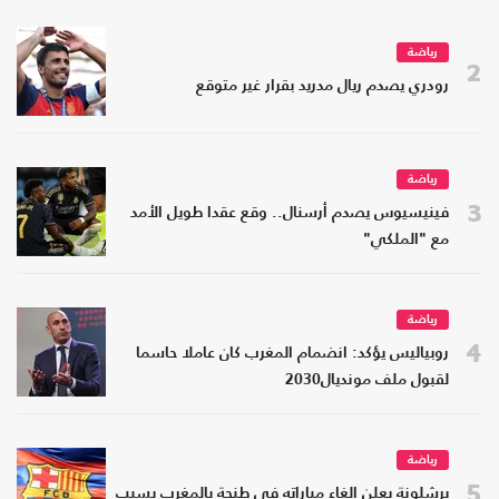
رياضة
2
رودري يصدم ريال مدريد بقرار غير متوقع
رياضة
3
فينيسيوس يصدم أرسنال.. وقع عقدا طويل الأمد
مع "الملكي"
رياضة
4
روبياليس يؤكد: انضمام المغرب كان عاملا حاسما
لقبول ملف مونديال2030
رياضة
5
برشلونة يعلن إلغاء مباراته في طنجة بالمغرب بسبب