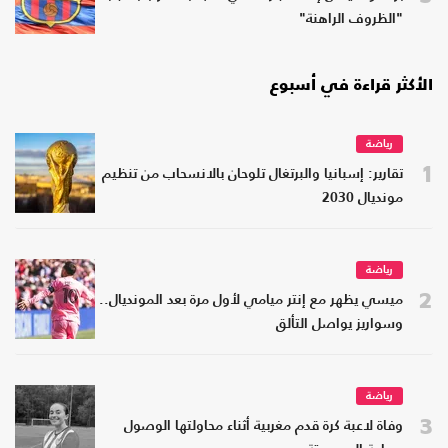
"الظروف الراهنة"
الأكثر قراءة في أسبوع
رياضة
1
تقارير: إسبانيا والبرتغال تلوحان بالانسحاب من تنظيم
مونديال 2030
رياضة
2
ميسي يظهر مع إنتر ميامي لأول مرة بعد المونديال..
وسواريز يواصل التألق
رياضة
3
وفاة لاعبة كرة قدم مغربية أثناء محاولتها الوصول