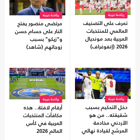
رياضة عربية
رياضة عربية
تعرف على التصنيف
مرتضى منصور يفتح
العالمي للمنتخبات
النار على حسام حسن
العربية بعد مونديال
و"زيكو" بسبب
2026 (إنفوغراف)
زوجاتهم (شاهد)
رياضة عربية
رياضة عربية
دخل التحكيم بسبب
أرقام لافتة.. هذه
شقيقته.. من هو
مكافآت المنتخبات
الأردني مخادمة
العربية في كأس
المرشح لقيادة نهائي
العالم 2026
المونديال؟