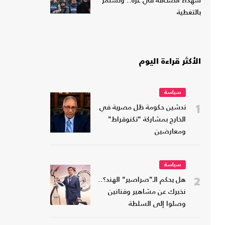
شهداء الصحافة في غزة.. وتستمر
بالتغطية
الأكثر قراءة اليوم
سياسة
1
تدشين حكومة ظل مصرية في
الخارج بمشاركة "تكنوقراط"
ومعارضين
سياسة
2
هل يحكم الـ"صراصير" الهند؟..
نخبرك عن مشاهير وفنانين
وصلوا إلى السلطة