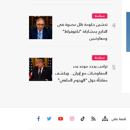
سياسة
4
تدشين حكومة ظل مصرية في
الخارج بمشاركة "تكنوقراط"
ومعارضين
سياسة
5
ترامب يحدد موعد بدء
المفاوضات مع إيران.. ويكشف
مفاجأة حول "الهجوم الملغي"
تابعنا على