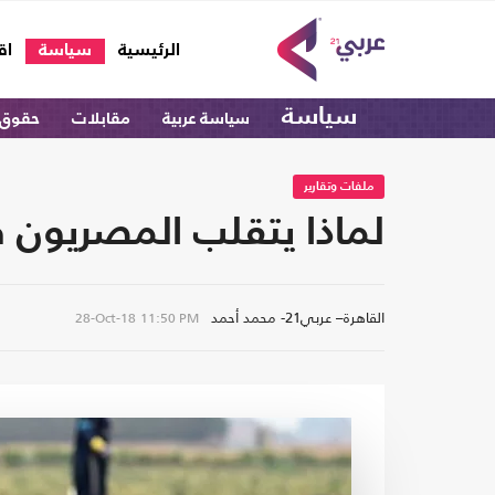
(current)
الرئيسية
سياسة
اق
سياسة
سياسة عربية
مقابلات
حقوق 
ملفات وتقارير
لماذا يتقلب المصريون 
القاهرة– عربي21- محمد أحمد
28-Oct-18
11:50 PM