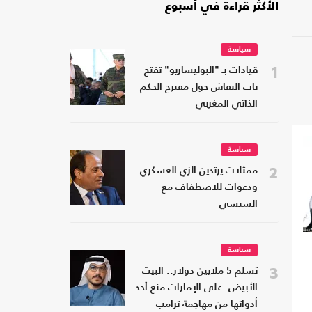
الأكثر قراءة في أسبوع
سياسة
1
قيادات بـ "البوليساريو" تفتح
باب النقاش حول مقترح الحكم
الذاتي المغربي
سياسة
2
ممثلات يرتدين الزي العسكري..
ودعوات للاصطفاف مع
السيسي
سياسة
3
تسلم 5 ملايين دولار.. البيت
الأبيض: على الإمارات منع أحد
أدواتها من مهاجمة ترامب