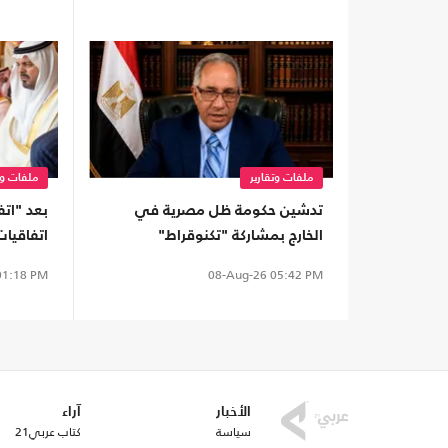
ملفات وتقارير
ملفات وت
تدشين حكومة ظل مصرية في
بعد "اتف
الخارج بمشاركة "تكنوقراط"
اتفاقيات
ومعارضين
التاريخ؟
1:18 PM
08-Aug-26
05:42 PM
الأخبار
آراء
سياسة
كتاب عربي21