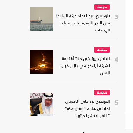
سياسة
3
بلومبيرغ: تركيا تقيّد حركة الملاحة
في البحر الأسود عقب تصاعد
الهجمات
سياسة
4
اندلاع حريق في منشأة تابعة
لشركة أرامكو في جازان قرب
اليمن
سياسة
5
التويجري يرد على أكاديمي
إماراتي هاجم "اتفاق مكة"..
"اللي اختشوا ماتوا"