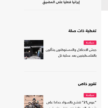
إيرانيا فعليا على المضيق
تغطية ذات صلة
سياسة
جيش الاحتلال والمستوطنون ينكّلون
بالفلسطينيين بعد عملية تل
تقرير خاص
سياسة
"عربي21" تتشح بالسواد حدادا على