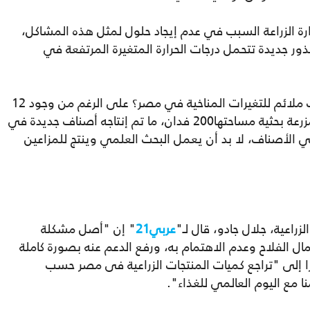
وزارة الزراعة السبب في عدم إيجاد حلول لمثل هذه المشاكل،
ور جديدة تتحمل درجات الحرارة المتغيرة المرتفعة في
وتساءل دياب: "كم صنف أنتجته مراكز البحوث ملائم للتغيرات المناخية في مصر؟ على الرغم من وجود 12
مزرعة بحثية على مستوى الجمهورية، وأقل مزرعة بحثية مساحتها200 فدان، ما تم إنتاجه أصناف جديدة في
الأصناف، لا بد أن يعمل البحث العلمي وينتج للمزاعين
عية، جلال جادو، قال لـ"
عربي21
" إن "أصل مشكلة
ل الفلاح وعدم الاهتمام به، ورفع الدعم عنه بصورة كاملة
را إلى "تراجع كميات المنتجات الزراعية فى مصر حسب
نا مع اليوم العالمي للغذاء".