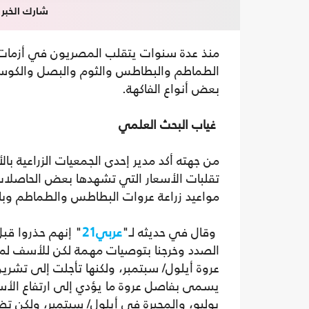
شارك الخبر
منذ عدة سنوات يتقلب المصريون في أزمات 
الطماطم والبطاطس والثوم والبصل والكوسة و
بعض أنواع الفاكهة.
غياب البحث العلمي
من جهته أكد مدير إحدى الجمعيات الزراعية با
تقلبات الأسعار التي تشهدها بعض الحاصلات ا
مواعيد زراعة عروات البطاطس والطماطم وبالتا
وقال في حديثه لـ"
عربي21
" إنهم حذروا قبل
الصدد وخرجنا بتوصيات مهمة لكن للأسف لم 
عروة أيلول/ سبتمبر، ولكنها تأجلت إلى تشرين 
يسمى بفاصل عروة ما يؤدي إلى ارتفاع الأسع
يوليو، والمحيرة في أيلول/ سبتمبر، ولكن تضا