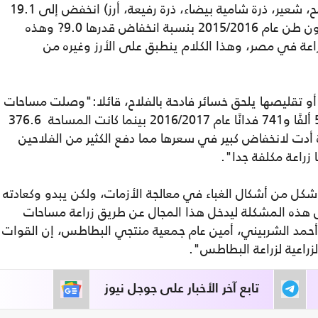
وأضاف: "وفقًا للتقرير فإن إنتاج الحبوب (قمح، شعير، ذرة شامية بيضاء، ذرة رفيعة، أرز) انخفض إلى 19.1
مليون طن عام 2016/ 2017 مقابل 21.0 مليون طن عام 2015/2016 بنسبة انخفاض قدرها 9.0? وهذه
اعة في مصر، وهذا الكلام ينطبق على الأرز وغيره من
أو تقليصها يلحق خسائر فادحة بالفلاح، قائلا:"وصلت مساحات
البطاطس وبحسب إحصائيات الزراعة إلى 521 ألفًا و741 فدانًا عام 2016/2017 بينما كانت المساحة 376.6
هذه الزيادة الكبيرة أدت لانخفاض كبير في سعرها مما دفع الكثير من الفلاحين
 زراعة مكلفة جدا".
 شكل من أشكال الغباء في معالجة الأزمات، ولكن يبدو وكعادته
 هذه المشكلة ليدخل هذا المجال عن طريق زراعة مساحات
حمد الشربيني، أمين عام جمعية منتجي البطاطس، إن القوات
راعية لزراعة البطاطس".
تابع آخر الأخبار على جوجل نيوز