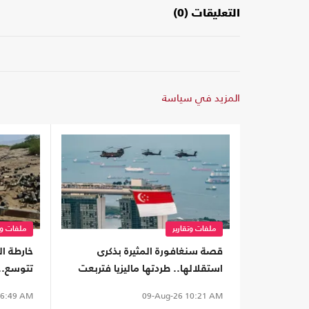
التعليقات (0)
المزيد في سياسة
ملفات وتقارير
ملفات وت
قصة سنغافورة المثيرة بذكرى
خارطة ا
استقلالها.. طردتها ماليزيا فتربعت
تتوسع..
على عرش الثراء
6:49 AM
09-Aug-26
10:21 AM