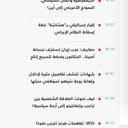
10:59
الديمقراطية والمال السياسي:
النموذج الأمريكي إلى أين؟
10:27
إقرار إسرائيلي بـ"هشاشة" خطة
إسقاط النظام الإيراني
08:14
معاريف: حرب إيران تستنزف ترسانة
أمريكا.. البنتاغون يضغط لتسريع إنتاج
الأسلحة
07:51
شهادات تكشف تفاصيل مثيرة لإذلال
وإهانة زوجة نتنياهو لموظفي منزلها
07:20
كيف تحولت العلاقة الشخصية بين
ترامب وإنفانتينو إلى أزمة سياسية؟
00:13
WSJ: تفاهمات هرمز تكرس نفوذا