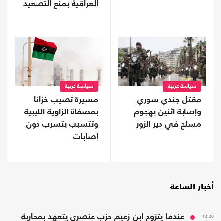
العراقية بمنع التصعيد
مع السعودية؟
سياسة عربية
سياسة عربية
مقتل جندي سوري
مسيرة تصيب خزانا
وإصابة اثنين بهجوم
بمصفاة الزاوية الليبية
مسلح في دير الزور
وتتسبب بتسرب دون
إصابات
أخبار الساعة
13:20
عندما يتزوج ابن زعيم حزب عنصري يتعهد بمحاربة