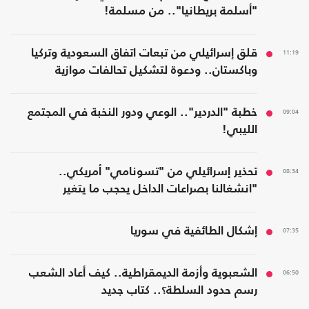
"أسلمة بريطانيا".. من مسلمة!
11:19
قلق إسرائيلي من تبعات اتفاق السعودية وتركيا
وباكستان.. ودعوة لتشكيل تحالفات موازية
09:04
خطبة "الدردير".. الوعي ودور النخبة في المجتمع
الليبي!
08:34
تحذير إسرائيلي من "تسونامي" أمريكي..
"انشغالنا بصراعات الداخل يحجب ما يتغير
بواشنطن"
07:35
إشكال الطائفية في سوريا
06:50
الشعبوية وأزمة الديمقراطية.. كيف أعاد الشعب
رسم حدود السلطة؟.. كتاب جديد