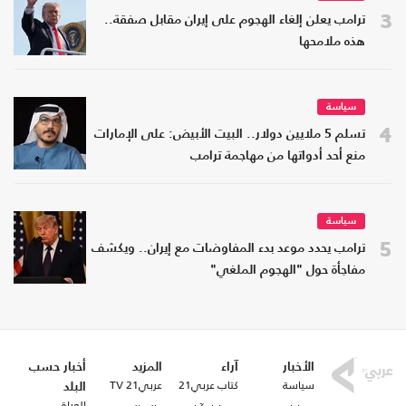
3
ترامب يعلن إلغاء الهجوم على إيران مقابل صفقة..
هذه ملامحها
سياسة
4
تسلم 5 ملايين دولار.. البيت الأبيض: على الإمارات
منع أحد أدواتها من مهاجمة ترامب
سياسة
5
ترامب يحدد موعد بدء المفاوضات مع إيران.. ويكشف
مفاجأة حول "الهجوم الملغي"
الأخبار
آراء
المزيد
أخبار حسب
سياسة
كتاب عربي21
عربي21 TV
البلد
العراق