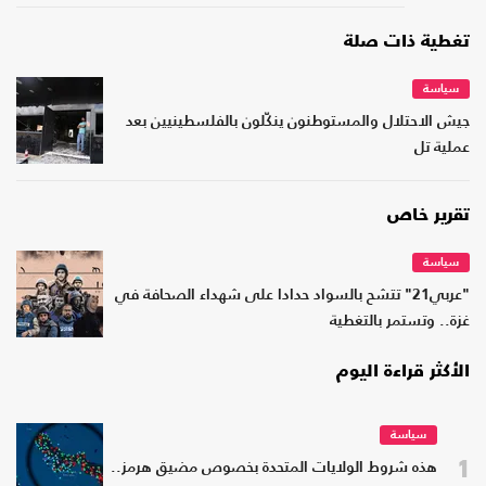
تغطية ذات صلة
سياسة
جيش الاحتلال والمستوطنون ينكّلون بالفلسطينيين بعد
عملية تل
تقرير خاص
سياسة
"عربي21" تتشح بالسواد حدادا على شهداء الصحافة في
غزة.. وتستمر بالتغطية
الأكثر قراءة اليوم
سياسة
1
هذه شروط الولايات المتحدة بخصوص مضيق هرمز..