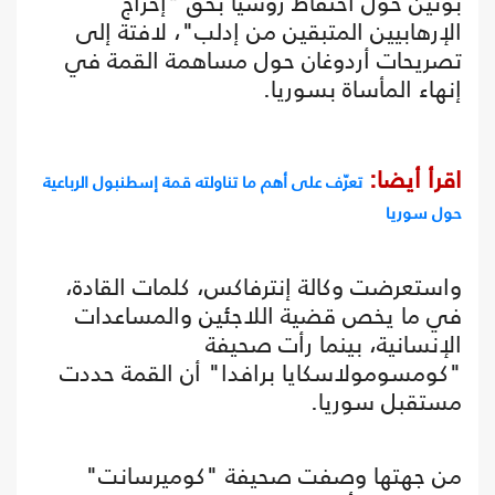
بوتين حول احتفاظ روسيا بحق "إخراج
الإرهابيين المتبقين من إدلب"، لافتة إلى
تصريحات أردوغان حول مساهمة القمة في
إنهاء المأساة بسوريا.
اقرأ أيضا:
تعرّف على أهم ما تناولته قمة إسطنبول الرباعية
حول سوريا
واستعرضت وكالة إنترفاكس، كلمات القادة،
في ما يخص قضية اللاجئين والمساعدات
الإنسانية، بينما رأت صحيفة
"كومسومولاسكايا برافدا" أن القمة حددت
مستقبل سوريا.
من جهتها وصفت صحيفة "كوميرسانت"