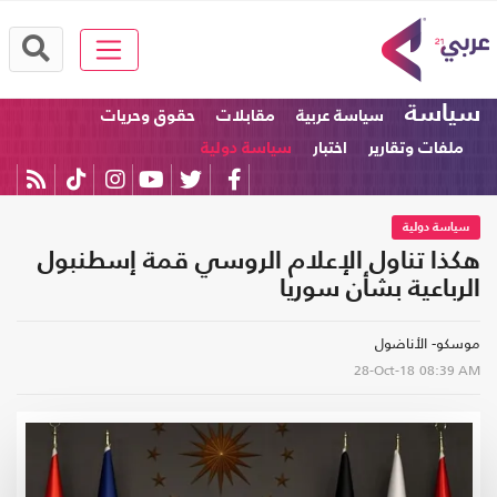
سياسة
سياسة عربية
مقابلات
حقوق وحريات
ملفات وتقارير
اختبار
سياسة دولية
سياسة دولية
هكذا تناول الإعلام الروسي قمة إسطنبول
الرباعية بشأن سوريا
موسكو- الأناضول
28-Oct-18
08:39 AM