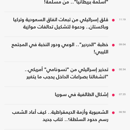
"أسلمة بريطانيا".. من مسلمة!
11:19
قلق إسرائيلي من تبعات اتفاق السعودية وتركيا
وباكستان.. ودعوة لتشكيل تحالفات موازية
09:04
خطبة "الدردير".. الوعي ودور النخبة في المجتمع
الليبي!
08:34
تحذير إسرائيلي من "تسونامي" أمريكي..
"انشغالنا بصراعات الداخل يحجب ما يتغير
بواشنطن"
07:35
إشكال الطائفية في سوريا
06:50
الشعبوية وأزمة الديمقراطية.. كيف أعاد الشعب
رسم حدود السلطة؟.. كتاب جديد