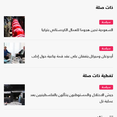
ذات صلة
سياسة
السعودية تدين هجوما للعمال الكردستاني بتركيا
سياسة
أردوغان وميركل يتفقان على عقد قمة رباعية حول إدلب
تغطية ذات صلة
سياسة
جيش الاحتلال والمستوطنون ينكّلون بالفلسطينيين بعد
عملية تل