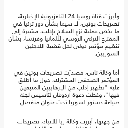
وأبرزت قناة روسيا 24 التلفزيونية الإخبارية،
تصريحات بوتين، لا سيما بشأن دور تركيا في
ما يخص عملية نزع السلاح بإدلب، مشيرة إلى
المقترح التركي الروسي لألمانيا وفرنسا، بشأن
تنظيم مؤتمر دولي لحل قضية اللاجئين
السوريين.
أما وكالة تاس، فصدرّت تصريحات بوتين في
المؤتمر الصحفي المشترك، حول ما أطلق
عليه "تطهير إدلب من الإرهابيين المتبقين
فيها"، وغطت دعوة أردوغان لتأسيس لجنة
صياغة دستور لسوريا تحت عنوان منفصل.
من جهتها، أبرزت وكالة ريا للأنباء، تصريحات