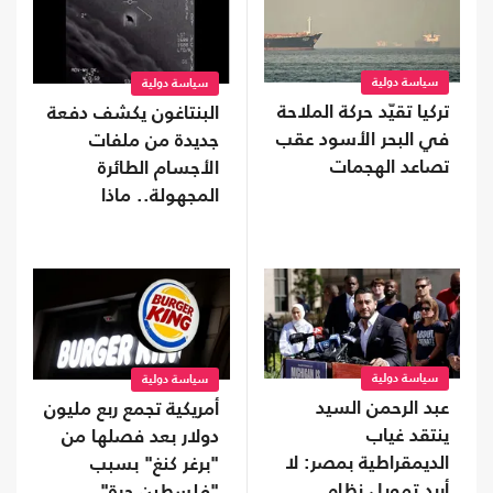
سياسة دولية
سياسة دولية
تركيا تقيّد حركة الملاحة
البنتاغون يكشف دفعة
في البحر الأسود عقب
جديدة من ملفات
تصاعد الهجمات
الأجسام الطائرة
المجهولة.. ماذا
تحتوى؟
سياسة دولية
سياسة دولية
عبد الرحمن السيد
أمريكية تجمع ربع مليون
ينتقد غياب
دولار بعد فصلها من
الديمقراطية بمصر: لا
"برغر كنغ" بسبب
أريد تمويل نظام
"فلسطين حرة"