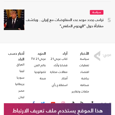
سياسة
5
ترامب يحدد موعد بدء المفاوضات مع إيران.. ويكشف
مفاجأة حول "الهجوم الملغي"
الأخبار
آراء
المزيد
أخبار حسب
سياسة
كتاب عربي21
عربي21 TV
البلد
العراق
تغطيات
قضايا وآراء
عالم الفن
ليبيا
اقتصاد
مقالات مختارة
تكنولوجيا
سوريا
رياضة
أفكار
صحة
بريطانيا
صحافة
استطلاع رأي
مصر
ملفات وتقارير
لبنان
تابعنا على
هذا الموقع يستخدم ملف تعريف الارتباط