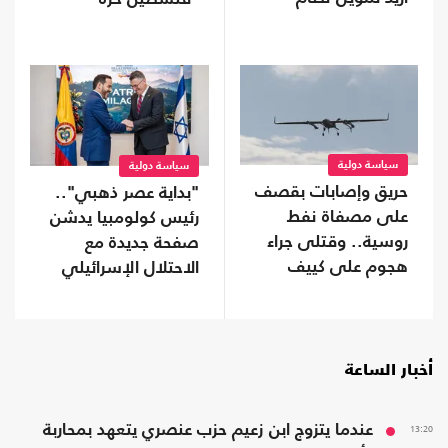
يفرض "قبضة خانقة"
على شعبه
سياسة دولية
سياسة دولية
حريق وإصابات بقصف
"بداية عصر ذهبي"..
على مصفاة نفط
رئيس كولومبيا يدشن
روسية.. وقتلى جراء
صفحة جديدة مع
هجوم على كييف
الاحتلال الإسرائيلي
أخبار الساعة
13:20
عندما يتزوج ابن زعيم حزب عنصري يتعهد بمحاربة