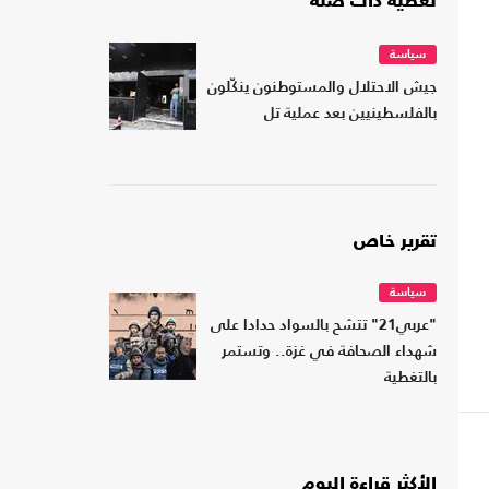
تغطية ذات صلة
سياسة
جيش الاحتلال والمستوطنون ينكّلون
بالفلسطينيين بعد عملية تل
تقرير خاص
سياسة
"عربي21" تتشح بالسواد حدادا على
شهداء الصحافة في غزة.. وتستمر
بالتغطية
الأكثر قراءة اليوم