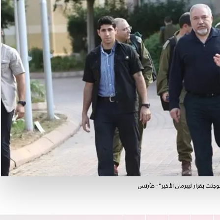
ئت بقرار ليبرمان الأخير"- هآرتس