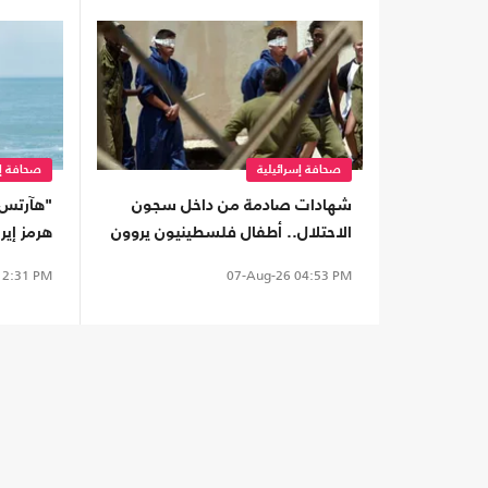
صحافة إسرائيلية
صحافة إس
شهادات صادمة من داخل سجون
"هآرتس":
الاحتلال.. أطفال فلسطينيون يروون
هرمز إير
قصص التعذيب
2:31 PM
07-Aug-26
04:53 PM