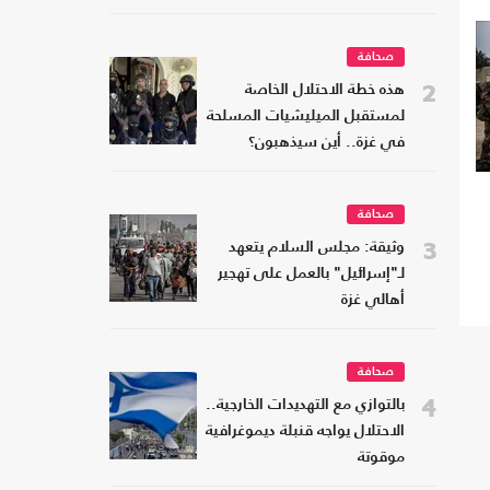
صحافة
2
هذه خطة الاحتلال الخاصة
لمستقبل الميليشيات المسلحة
في غزة.. أين سيذهبون؟
صحافة
3
وثيقة: مجلس السلام يتعهد
لـ"إسرائيل" بالعمل على تهجير
أهالي غزة
صحافة
4
بالتوازي مع التهديدات الخارجية..
الاحتلال يواجه قنبلة ديموغرافية
موقوتة