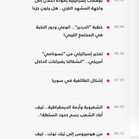
09:39
توقعات إسرائيلية بعودة دحلان إلى
واجهة المشهد الغزي.. هل يكون جزءا
من ترتيبات ما بعد الحرب؟
09:04
خطبة "الدردير".. الوعي ودور النخبة
في المجتمع الليبي!
08:34
تحذير إسرائيلي من "تسونامي"
أمريكي.. "انشغالنا بصراعات الداخل
يحجب ما يتغير بواشنطن"
07:35
إشكال الطائفية في سوريا
06:50
الشعبوية وأزمة الديمقراطية.. كيف
أعاد الشعب رسم حدود السلطة؟..
كتاب جديد
06:13
من هوميروس إلى تيك توك.. كيف