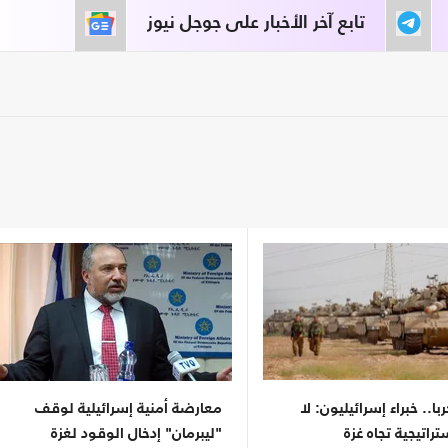
تابع آخر الأخبار على جوجل نيوز
ربا.. خبراء إسرائيليون: لا
معارضة أمنية إسرائيلية لوقف
راتيجية تجاه غزة
"ليبرمان" إدخال الوقود لغزة