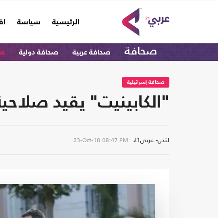
(current)
الرئيسية
سياسة
اق
صحافة
صحافة عربية
صحافة دولية
صح
صحافة إسرائيلية
"الكابينيت" يقيد صلاحية
لندن- عربي21
23-Oct-18
08:47 PM