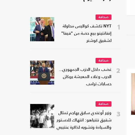
صحافة
1
NYT تكشف كواليس محاولة
إنفانتينو بيع حصة من "فيفا"
لشقيق كوشنر
صحافة
2
غضب داخل الحزب الجمهوري..
الحرب وغلاء المعيشة يربكان
حسابات ترامب
صحافة
3
وزير أوغندي سابق يهاجم تمثال
شقيق نتنياهو: انتهاك للدستور
والسيادة وتشويه لذاكرة عنتيبي