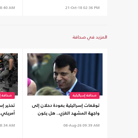
8:40 AM
21-Oct-18
02:36 PM
المزيد في صحافة
صحافة إسرائيلية
صحافة إس
توقعات إسرائيلية بعودة دحلان إلى
تحذير إ
واجهة المشهد الغزي.. هل يكون
أمريكي..
جزءا من ترتيبات ما بعد الحرب؟
يحجب ما
8:34 AM
08-Aug-26
09:39 AM