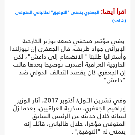
اقرأ أيضا:
الجعفري يتمنى "التوفيق" لطالباني المتوفى
(شاهد)
وفي مؤتمر صحفي جمعه بوزير الخارجية
الإيراني جواد ظريف، قال الجعفري إن نيوزلندا
وأستراليا طلبتا "الانضمام إلى داعش"، لكن
الخارجية العراقية أصدرت توضيحا بعدها قالت
إن الجعفري كان يقصد التحالف الدولي ضد
"داعش".
وفي تشرين الأول/ أكتوبر 2017، أثار الوزير
إبراهيم الجعفري، سخرية العراقيين، بعدما زلّ
لسانه خلال حديثه عن الرئيس السابق
المتوفى مؤخرا، جلال طالباني، قائلا إنه
يتمنى له "التوفيق".