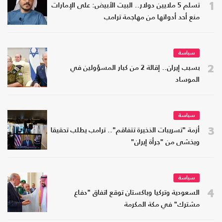
1
تسلم 5 ملايين دولار.. البيت الأبيض: على الإمارات
منع أحد أدواتها من مهاجمة ترامب
سياسة
2
بسبب إيران.. إقالة 2 من كبار المسؤولين في
الموساد
سياسة
3
أزمة "تسريبات الذخيرة تتفاقم".. ترامب يطلب تحقيقا
ويخشى من "جرأة إيران"
سياسة
4
السعودية وتركيا وباكستان توقع اتفاق "دفاع
مشترك" في مكة المكرمة