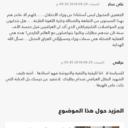
السبت، 29-09-2018
09:39 م
علي عمار
الجعفري المخبول ليس أستثناءا عن وزراء الأحتلال......كلهم الا ماندر هم
بهذا المستوى من التفاهة والضحالة وكثرة اللغوة الفارغة.....هل تتذكرون
وزير المواصلات التكنزقراطي الذي أكد ان العراقيين قبل خمسة الأف
سنة كان عندهم مطارات وكانوا يتواصلون مع العالم الخارجي؟ هذه هي
العقلية الضحلة هي سمات وزراء ومسؤؤلي العراق المحتل....نسأل الله
الهداية
السبت، 29-09-2018
05:45 م
عراقي
للسياسة لا .اما للرقية والتقية والدروشة فهو استاذها . انتبه طيف
الشهيد البطل العراقي صدام يطاردك .لاتنفرد عن حرسك بل الدبابة التي
جئت على ظهرها .
المزيد حول هذا الموضوع