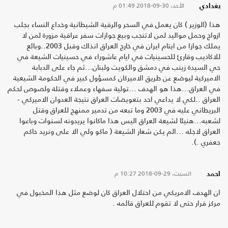
الأحد، 30-09-2018
01:49 م
بغدادي
هذا (الوزير ) كان يعمل في السحر والرقية الشيطانية وخداع النساء بجلب
ازواج وحمل مواليد لمن لاتنجب وبيع جوازات سفر عراقية مزورة لمن لا
يملك جوازا من ايتام ايران في خارج العراق انذاك وقبل 2003..وبائع
للاكاذيب وقارئ للحسينيات في ايام عاشوراء في حسينيات الشيعة في
حي السيدة زينب في دمشق والكويت ولبنان...ثم جاء على الدبابة
الاميركية ليوضع عن طريق الاميركان كمسؤول كبير في الحكومة الشيعية
في العراق...هذا هو الهدف ...تولية سفهاء وعملاء وقتلة ولصوص لحكم
العراق ..لكي لا يداعي احد بتعويضات العراق نتيجة العدوان الاميركي -
البريطاني عليه في 2003 وما تبعه من تدمير ممنهج للعراق وقتل
لشعبه...هنيئا لشيعة العراق اليس هذا ماكانوا يريدونه لسنوات وباعوا
العراق لاجله ...الم يكن شعار الشيعة ( ماكو ولي الا على ونريد حاكم
جعفري .).
السبت، 29-09-2018
10:27 م
احمد
ان الهدف الامريكي من احتلال العراق كان لوضع مثل هذا المخبول في
مركز قرار حتى لا تقوم للعراق قائمه .