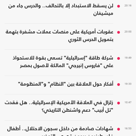
20:16
لن يسقط الاستبداد إلا بالتحالف.. والدرس جاء من
ميشيغان
20:08
عقوبات أمريكية على منصات عملات مشفرة بتهمة
بتمويل الحرس الثوري
19:49
شركة طاقة "إسرائيلية" تسعى بقوة للاستحواذ
على "فاروس إنيرجي" المالكة لأصول بمصر
19:33
أفكار حول العلاقة بين "النظام" و"المنظومة"
18:47
زلزال في العلاقة الأمريكية الإسرائيلية.. هل فقدت
"تل أبيب" دعم واشنطن التاريخي؟
16:53
شهادات صادمة من داخل سجون الاحتلال.. أطفال