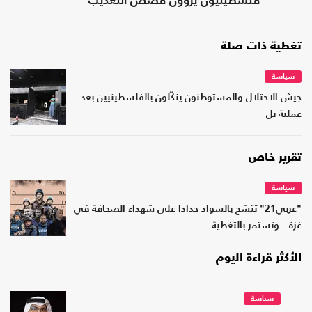
فلسطينيون يروون قصص التعذيب
تغطية ذات صلة
سياسة
جيش الاحتلال والمستوطنون ينكّلون بالفلسطينيين بعد
عملية تل
تقرير خاص
سياسة
"عربي21" تتشح بالسواد حدادا على شهداء الصحافة في
غزة.. وتستمر بالتغطية
الأكثر قراءة اليوم
سياسة