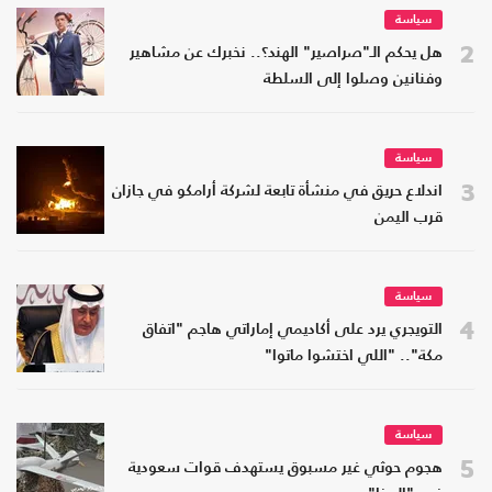
سياسة
2
هل يحكم الـ"صراصير" الهند؟.. نخبرك عن مشاهير
وفنانين وصلوا إلى السلطة
سياسة
3
اندلاع حريق في منشأة تابعة لشركة أرامكو في جازان
قرب اليمن
سياسة
4
التويجري يرد على أكاديمي إماراتي هاجم "اتفاق
مكة".. "اللي اختشوا ماتوا"
سياسة
5
هجوم حوثي غير مسبوق يستهدف قوات سعودية