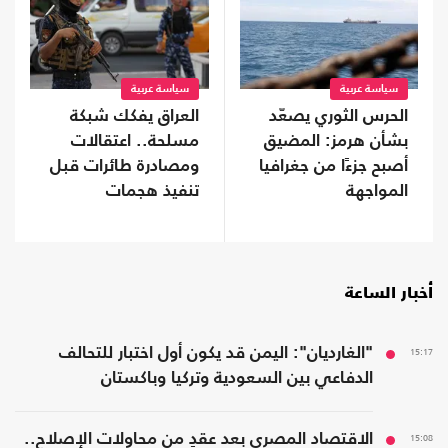
سياسة عربية
سياسة عربية
الحرس الثوري يصعّد
العراق يفكك شبكة
بشأن هرمز: المضيق
مسلحة.. اعتقالات
أصبح جزءًا من جغرافيا
ومصادرة طائرات قبل
المواجهة
تنفيذ هجمات
أخبار الساعة
15:17
"الغارديان": اليمن قد يكون أول اختبار للتحالف
الدفاعي بين السعودية وتركيا وباكستان
15:08
الاقتصاد المصري بعد عقدٍ من محاولات الإصلاح..