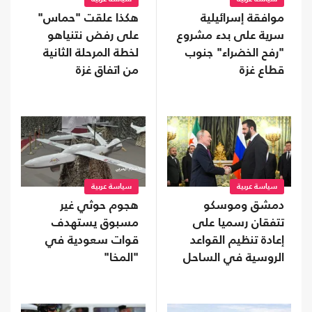
موافقة إسرائيلية
هكذا علقت "حماس"
سرية على بدء مشروع
على رفض نتنياهو
"رفح الخضراء" جنوب
لخطة المرحلة الثانية
قطاع غزة
من اتفاق غزة
سياسة عربية
سياسة عربية
دمشق وموسكو
هجوم حوثي غير
تتفقان رسميا على
مسبوق يستهدف
إعادة تنظيم القواعد
قوات سعودية في
الروسية في الساحل
"المخا"