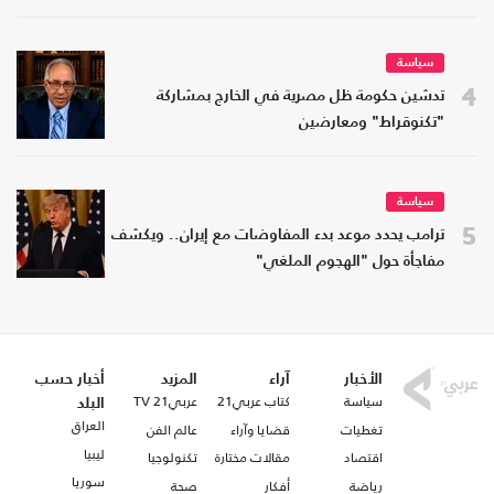
سياسة
4
تدشين حكومة ظل مصرية في الخارج بمشاركة
"تكنوقراط" ومعارضين
سياسة
5
ترامب يحدد موعد بدء المفاوضات مع إيران.. ويكشف
مفاجأة حول "الهجوم الملغي"
الأخبار
آراء
المزيد
أخبار حسب
سياسة
كتاب عربي21
عربي21 TV
البلد
العراق
تغطيات
قضايا وآراء
عالم الفن
ليبيا
اقتصاد
مقالات مختارة
تكنولوجيا
سوريا
رياضة
أفكار
صحة