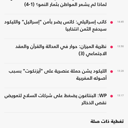
لماذا لم يشعر المواطن بثمار النمو؟ (1-4)
14:45
كاتب إسرائيلي: كاتس يضر بأمن "إسرائيل" والليكود
سيدفع الثمن انتخابيا
13:58
نظرية الميزان: حوار في العدالة والقرآن والعقد
الاجتماعي (3)
13:28
الليكود يشن حملة عنصرية على "آيزنكوت" بسبب
أصوله المغربية
13:17
WP: البنتاغون يضغط على شركات السلاح لتعويض
نقص الذخائر
تغطية ذات صلة