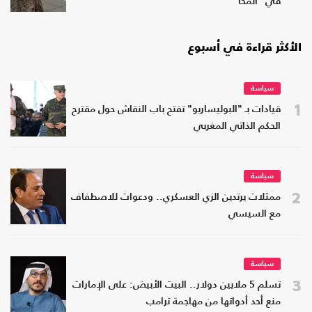
في "المخا"
الأكثر قراءة في أسبوع
سياسة
1
قيادات بـ "البوليساريو" تفتح باب النقاش حول مقترح
الحكم الذاتي المغربي
سياسة
2
ممثلات يرتدين الزي العسكري.. ودعوات للاصطفاف
مع السيسي
سياسة
3
تسلم 5 ملايين دولار.. البيت الأبيض: على الإمارات
منع أحد أدواتها من مهاجمة ترامب