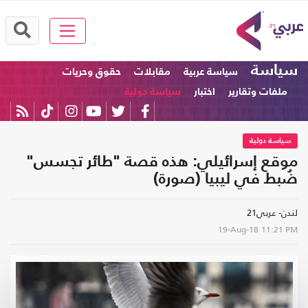
سياسة
سياسة عربية
مقابلات
حقوق وحريات
ملفات وتقارير
اختبار
سياسة دولية
سياسة دولية
موقع إسرائيلي: هذه قصة "طائر تجسس"
ضُبط في ليبيا (صورة)
لندن- عربي21
19-Aug-18
11:21 PM