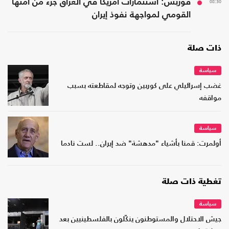
08:30
فوربس: استثمارات أمريكا في العراق جزء من أمنها
القومي لمواجهة نفوذ إيران
ذات صلة
سياسة
غضب إسرائيلي على كوربين وتوجه لمقاطعته بسبب
مواقفه
سياسة
أولمرت: قمنا بأشياء "مدهشة" ضد إيران.. لست نادما
تغطية ذات صلة
سياسة
جيش الاحتلال والمستوطنون ينكّلون بالفلسطينيين بعد