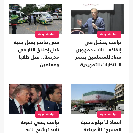
سياسة دولية
سياسة دولية
ترامب يفشل في
فتى قاصر يقتل جديه
إنقاذه.. نائب جمهوري
قبل إطلاق النار في
معاد للمسلمين يخسر
مدرسة.. قتل طلابا
الانتخابات التمهيدية
ومعلمين
في تينيسي
سياسة دولية
سياسة دولية
انتقاد لـ"دبلوماسية
ترامب ينفي دعوته
المسرح" الأمريكية..
تأييد ترشيح نائبه