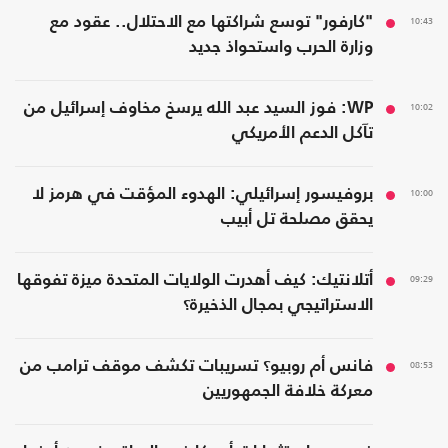
10:43
"كارفور" توسع شراكتها مع الاحتلال.. عقود مع
وزارة الحرب واستحواذ جديد
10:02
WP: فوز السيد عبد الله يرسخ مخاوف إسرائيل من
تآكل الدعم الأمريكي
10:00
بروفيسور إسرائيلي: الهدوء المؤقت في هرمز لا
يحقق مصلحة تل أبيب
09:29
أتلانتيك: كيف أهدرت الولايات المتحدة ميزة تفوقها
الاستراتيجي بمجال الذخيرة؟
08:53
فانس أم روبيو؟ تسريبات تكشف موقف ترامب من
معركة خلافة الجمهوريين