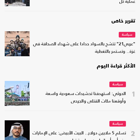
عملية تل
تقرير خاص
سياسة
"عربي21" تتشح بالسواد حدادا على شهداء الصحافة في
غزة.. وتستمر بالتغطية
الأكثر قراءة اليوم
سياسة
1
الحوثي: استهدفنا تحشيدات سعودية واسعة
وأوقعنا مئات القتلى والجرحى
سياسة
2
تسلم 5 ملايين دولار.. البيت الأبيض: على الإمارات