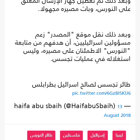
وبعد ذلك تم تعطيل جهاز الإرسال المعلق
على النورس، وبات مصيره مجهولا.
وبعد ذلك نقل موقع "المصدر" زعم
مسؤولين اسرائيليين، أن هدفهم من متابعة
"النورس" الاطمئنان على مصيره، وليس
استغلاله في عمليات تجسس.
طائر تجسس لصالح اسرائيل بطرابلس
pic.twitter.com/6GzBI5KlJ6
— haifa abu sbaih (@HaifabuSbaih)
13
August 2018
ليبيا
إسرائيل
فلسطين
طائر النورس