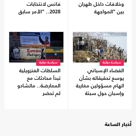
وخلافات داخل طهران
فانس لانتخابات
بين "المواجهة
2028.. "الأمر سابق
والتفاوض"
لأوانه"
سياسة دولية
سياسة دولية
القضاء الإسباني
السلطات الفنزويلية
يوسع تحقيقاته بشأن
تبدأ محادثات مع
اتهام مسؤولين مغاربة
المعارضة.. ماتشادو
وإسبان حول سبتة
لم تحضر
أخبار الساعة