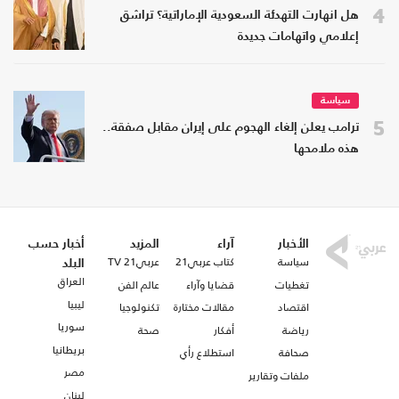
4
هل انهارت التهدئة السعودية الإماراتية؟ تراشق
إعلامي واتهامات جديدة
سياسة
5
ترامب يعلن إلغاء الهجوم على إيران مقابل صفقة..
هذه ملامحها
الأخبار
آراء
المزيد
أخبار حسب
سياسة
كتاب عربي21
عربي21 TV
البلد
العراق
تغطيات
قضايا وآراء
عالم الفن
ليبيا
اقتصاد
مقالات مختارة
تكنولوجيا
سوريا
رياضة
أفكار
صحة
بريطانيا
صحافة
استطلاع رأي
مصر
ملفات وتقارير
لبنان