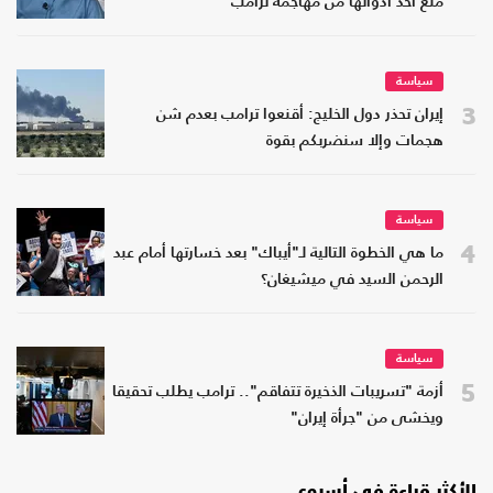
منع أحد أدواتها من مهاجمة ترامب
سياسة
3
إيران تحذر دول الخليج: أقنعوا ترامب بعدم شن
هجمات وإلا سنضربكم بقوة
سياسة
4
ما هي الخطوة التالية لـ"أيباك" بعد خسارتها أمام عبد
الرحمن السيد في ميشيغان؟
سياسة
5
أزمة "تسريبات الذخيرة تتفاقم".. ترامب يطلب تحقيقا
ويخشى من "جرأة إيران"
الأكثر قراءة في أسبوع