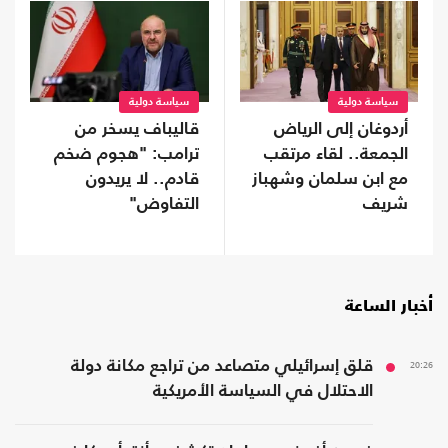
سياسة دولية
سياسة دولية
أردوغان إلى الرياض
قاليباف يسخر من
الجمعة.. لقاء مرتقب
ترامب: "هجوم ضخم
مع ابن سلمان وشهباز
قادم.. لا يريدون
شريف
التفاوض"
أخبار الساعة
20:26
قلق إسرائيلي متصاعد من تراجع مكانة دولة
الاحتلال في السياسة الأمريكية