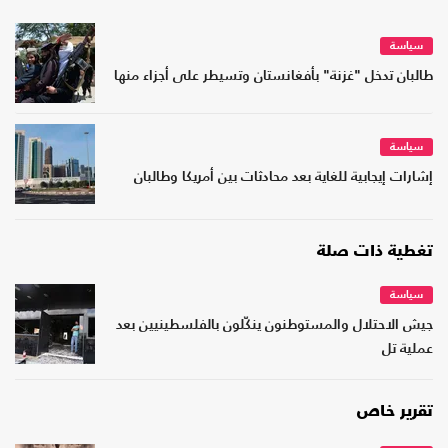
سياسة
طالبان تدخل "غزنة" بأفغانستان وتسيطر على أجزاء منها
سياسة
إشارات إيجابية للغاية بعد محادثات بين أمريكا وطالبان
تغطية ذات صلة
سياسة
جيش الاحتلال والمستوطنون ينكّلون بالفلسطينيين بعد
عملية تل
تقرير خاص