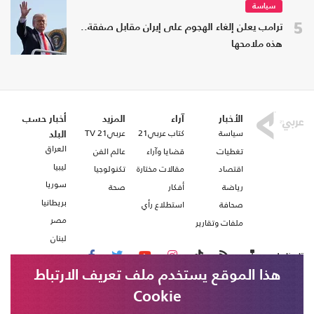
سياسة
5
ترامب يعلن إلغاء الهجوم على إيران مقابل صفقة..
هذه ملامحها
الأخبار
آراء
المزيد
أخبار حسب
سياسة
كتاب عربي21
عربي21 TV
البلد
العراق
تغطيات
قضايا وآراء
عالم الفن
ليبيا
اقتصاد
مقالات مختارة
تكنولوجيا
سوريا
رياضة
أفكار
صحة
بريطانيا
صحافة
استطلاع رأي
مصر
ملفات وتقارير
لبنان
تابعنا على
هذا الموقع يستخدم ملف تعريف الارتباط
Cookie
من نحن