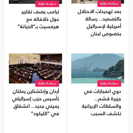
سياسة دولية
سياسة دولية
بعد تهديدات الاحتلال
ترامب يصف تقارير
بالتصعيد.. رسالة
حول خلافاته مع
أمريكية لإسرائيل
هيغسيث بـ"الخيانة"
بخصوص لبنان
سياسة دولية
سياسة دولية
دوي انفجارات في
أردان وإدلشتاين يعلنان
جزيرة قشم..
تأسيس حزب إسرائيلي
والسلطات الإيرانية
يميني جديد.. انشقاق
تكشف السبب
في "الليكود"