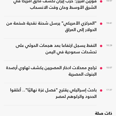
19:57
فورين أفيرز: حرب إيران تكشف مأزق أمريكا في
الشرق الأوسط وحان وقت الانسحاب
19:41
"المركزي الأمريكي" يرسل شحنة نقدية ضخمة من
الدولار إلى العراق
18:29
النفط يسجل ارتفاعا بعد هجمات الحوثي على
تحشدات سعودية في اليمن
18:07
تراجع معدلات ادخار المصريين يكشف تهاوي أرصدة
البنوك المصرية
17:37
باحث إسرائيلي يقترح "فصل غزة نهائيًا".. أغلقوا
الحدود واتركوهم لمصر
ذات صلة