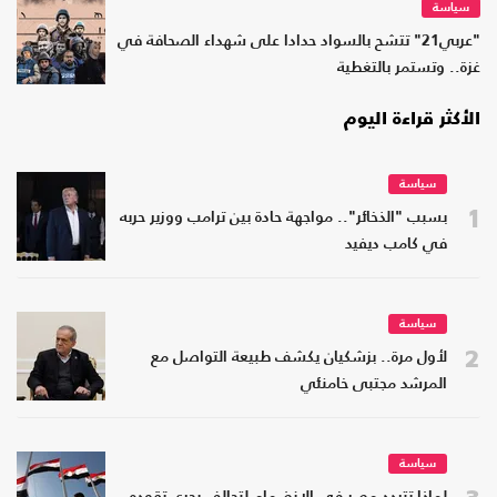
سياسة
"عربي21" تتشح بالسواد حدادا على شهداء الصحافة في
غزة.. وتستمر بالتغطية
الأكثر قراءة اليوم
سياسة
1
بسبب "الذخائر".. مواجهة حادة بين ترامب ووزير حربه
في كامب ديفيد
سياسة
2
لأول مرة.. بزشكيان يكشف طبيعة التواصل مع
المرشد مجتبى خامنئي
سياسة
3