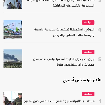
لماذا تتردد مصر في الانضمام لتحالف بحري تقوده
السعودية وتغيب عنه الإمارات؟
سياسة
4
الحوثي: استهدفنا تحشيدات سعودية واسعة
وأوقعنا مئات القتلى والجرحى
سياسة
5
إيران تحذر دول الخليج: أقنعوا ترامب بعدم شن
هجمات وإلا سنضربكم بقوة
الأكثر قراءة في أسبوع
سياسة
1
قيادات بـ "البوليساريو" تفتح باب النقاش حول مقترح