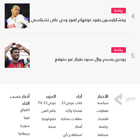
رياضة
4
ريتشارليسون يقود توتنهام لفوز ودي على تشيلسي
رياضة
5
رودري يصدم ريال مدريد بقرار غير متوقع
الأخبار
آراء
المزيد
أخبار حسب
سياسة
كتاب عربي21
عربي21 TV
البلد
العراق
تغطيات
قضايا وآراء
عالم الفن
ليبيا
اقتصاد
مقالات مختارة
تكنولوجيا
سوريا
رياضة
أفكار
صحة
بريطانيا
صحافة
استطلاع رأي