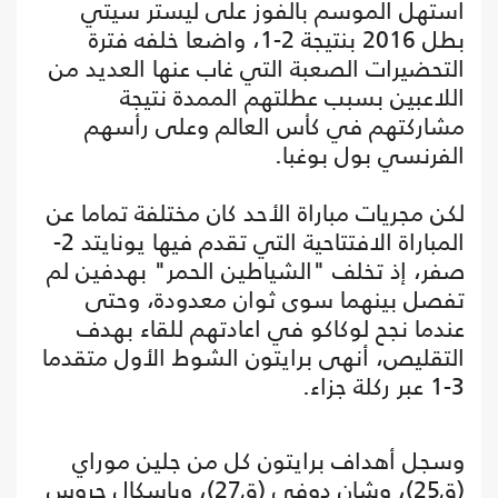
استهل الموسم بالفوز على ليستر سيتي
بطل 2016 بنتيجة 2-1، واضعا خلفه فترة
التحضيرات الصعبة التي غاب عنها العديد من
اللاعبين بسبب عطلتهم الممدة نتيجة
مشاركتهم في كأس العالم وعلى رأسهم
الفرنسي بول بوغبا.
لكن مجريات مباراة الأحد كان مختلفة تماما عن
المباراة الافتتاحية التي تقدم فيها يونايتد 2-
صفر، إذ تخلف "الشياطين الحمر" بهدفين لم
تفصل بينهما سوى ثوان معدودة، وحتى
عندما نجح لوكاكو في اعادتهم للقاء بهدف
التقليص، أنهى برايتون الشوط الأول متقدما
3-1 عبر ركلة جزاء.
وسجل أهداف برايتون كل من جلين موراي
(ق25)، وشان دوفي (ق27)، وباسكال جروس