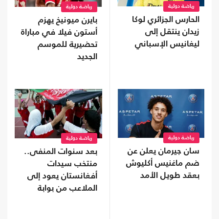
رياضة دولية
رياضة دولية
الحارس الجزائري لوكا
بايرن ميونيخ يهزم
زيدان ينتقل إلى
أستون فيلا في مباراة
ليغانيس الإسباني
تحضيرية للموسم
الجديد
رياضة دولية
رياضة دولية
سان جيرمان يعلن عن
بعد سنوات المنفى..
ضم ماغنيس أكليوش
منتخب سيدات
بعقد طويل الأمد
أفغانستان يعود إلى
الملاعب من بوابة
"فيفا"