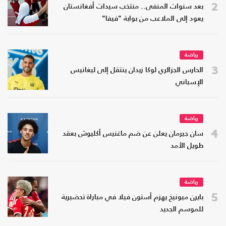
2
بعد سنوات المنفى.. منتخب سيدات أفغانستان
يعود إلى الملاعب من بوابة "فيفا"
رياضة
3
الحارس الجزائري لوكا زيدان ينتقل إلى ليغانيس
الإسباني
رياضة
4
سان جيرمان يعلن عن ضم ماغنيس أكليوش بعقد
طويل الأمد
رياضة
5
بايرن ميونيخ يهزم أستون فيلا في مباراة تحضيرية
للموسم الجديد