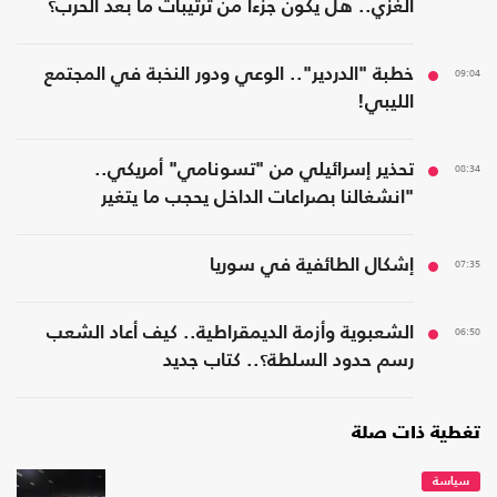
الغزي.. هل يكون جزءا من ترتيبات ما بعد الحرب؟
09:04
خطبة "الدردير".. الوعي ودور النخبة في المجتمع
الليبي!
08:34
تحذير إسرائيلي من "تسونامي" أمريكي..
"انشغالنا بصراعات الداخل يحجب ما يتغير
بواشنطن"
07:35
إشكال الطائفية في سوريا
06:50
الشعبوية وأزمة الديمقراطية.. كيف أعاد الشعب
رسم حدود السلطة؟.. كتاب جديد
تغطية ذات صلة
سياسة