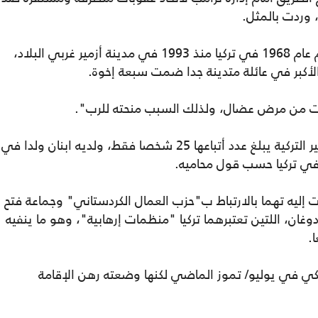
 وردت بالمثل.
يعيش القس أندرو برانسون المولود في عام عام 1968 في تركيا منذ 1993 في مدينة أزمير غربي البلاد،
الأكبر في عائلة متدينة جدا ضمت سبعة إخوة.
يموت من مرض عضال، ولذلك السبب منحته للرب".
يرعى برانسون كنيسة إنجيلية صغيرة في أزمير التركية يبلغ عدد أتباعها 25 شخصا فقط، ولديه ابنان ولدا في
 في تركيا حسب قول محاميه.
 إليه تهما بالارتباط ب"حزب العمال الكردستاني" وجماعة فتح
دوغان، اللتين تعتبرهما تركيا "منظمات إرهابية"، وهو ما ينفيه
.
كي في يوليو/ تموز الماضي لكنها وضعته رهن الإقامة