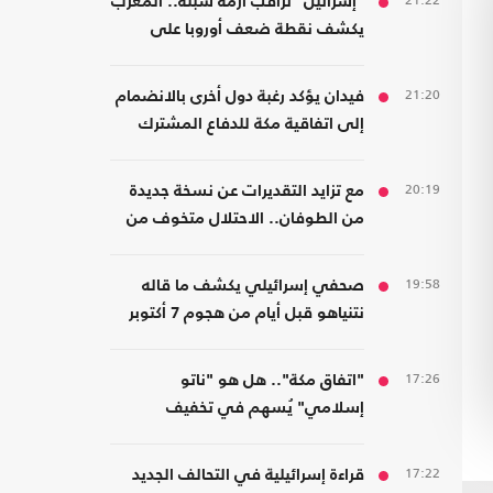
21:22
"إسرائيل" تراقب أزمة سبتة.. المغرب
يكشف نقطة ضعف أوروبا على
حدودها مع أفريقيا
21:20
فيدان يؤكد رغبة دول أخرى بالانضمام
إلى اتفاقية مكة للدفاع المشترك
20:19
مع تزايد التقديرات عن نسخة جديدة
من الطوفان.. الاحتلال متخوف من
استهداف إيلات
19:58
صحفي إسرائيلي يكشف ما قاله
نتنياهو قبل أيام من هجوم 7 أكتوبر
17:26
"اتفاق مكة".. هل هو "ناتو
إسلامي" يُسهم في تخفيف
الضغوط على أمريكا؟
17:22
قراءة إسرائيلية في التحالف الجديد