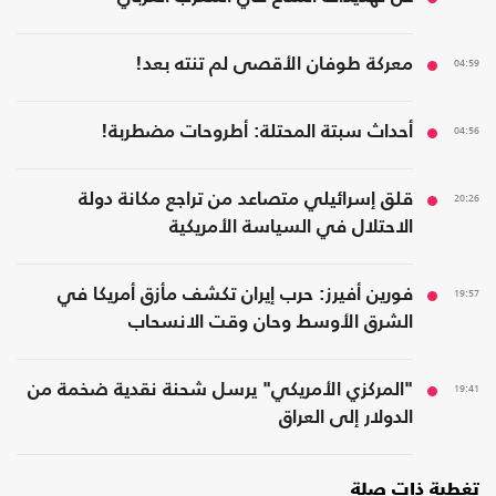
04:59
معركة طوفان الأقصى لم تنته بعد!
04:56
أحداث سبتة المحتلة: أطروحات مضطربة!
20:26
قلق إسرائيلي متصاعد من تراجع مكانة دولة
الاحتلال في السياسة الأمريكية
19:57
فورين أفيرز: حرب إيران تكشف مأزق أمريكا في
الشرق الأوسط وحان وقت الانسحاب
19:41
"المركزي الأمريكي" يرسل شحنة نقدية ضخمة من
الدولار إلى العراق
تغطية ذات صلة