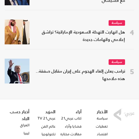
مع السيسي
سياسة
4
هل انهارت التهدئة السعودية الإماراتية؟ تراشق
إعلامي واتهامات جديدة
سياسة
5
ترامب يعلن إلغاء الهجوم على إيران مقابل صفقة..
هذه ملامحها
الأخبار
آراء
المزيد
أخبار حسب
سياسة
كتاب عربي21
عربي21 TV
البلد
العراق
تغطيات
قضايا وآراء
عالم الفن
ليبيا
اقتصاد
مقالات مختارة
تكنولوجيا