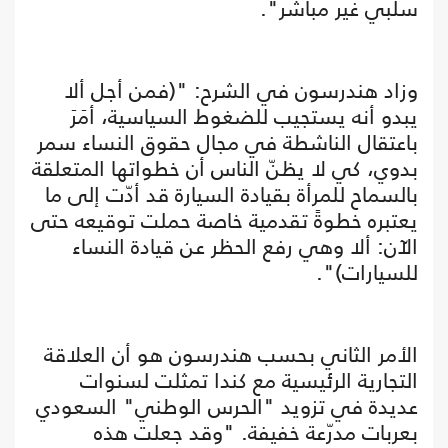
سلبي غير مباشر".
وزاد هندرسون في الشرح: "(فمن أجل ألا
يبدو أنه يستجيب للضغوط السياسية، أمَرَ
باعتقال الناشطة في مجال حقوق النساء سمر
بدوي، كي لا يظنّ الناس أن خطواتها المتعلقة
بالسماح للمرأة بقيادة السيارة قد أدّت إلى ما
يعتبره خطوةً تقدمية خاصة حملت توقيعه حتى
الآن: ألا وهي رفع الحظر عن قيادة النساء
للسيارات)".
الأمر الثاني بحسب هندرسون هو أن العلاقة
التجارية الرئيسية مع كندا تمثلت لسنوات
عديدة في تزويد "الحرس الوطني" السعودي
بعربات مدرّعة خفيفة. "وقد جعلت هذه