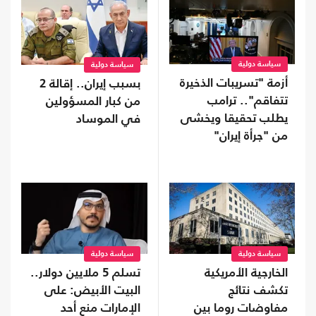
سياسة دولية
سياسة دولية
أزمة "تسريبات الذخيرة
بسبب إيران.. إقالة 2
تتفاقم".. ترامب
من كبار المسؤولين
يطلب تحقيقا ويخشى
في الموساد
من "جرأة إيران"
سياسة دولية
سياسة دولية
الخارجية الأمريكية
تسلم 5 ملايين دولار..
تكشف نتائج
البيت الأبيض: على
مفاوضات روما بين
الإمارات منع أحد