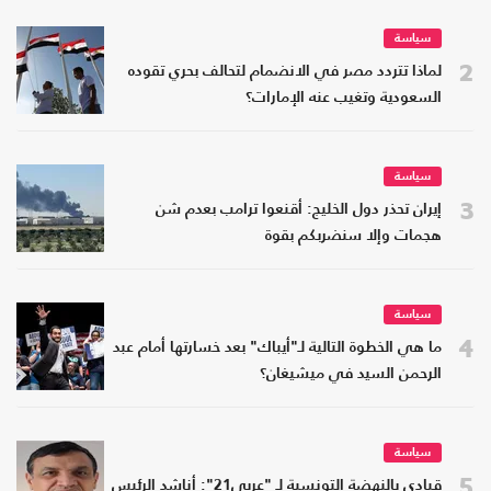
سياسة
2
لماذا تتردد مصر في الانضمام لتحالف بحري تقوده
السعودية وتغيب عنه الإمارات؟
سياسة
3
إيران تحذر دول الخليج: أقنعوا ترامب بعدم شن
هجمات وإلا سنضربكم بقوة
سياسة
4
ما هي الخطوة التالية لـ"أيباك" بعد خسارتها أمام عبد
الرحمن السيد في ميشيغان؟
سياسة
5
قيادي بالنهضة التونسية لـ "عربي21": أناشد الرئيس