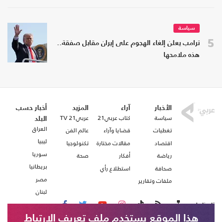
سياسة
5
ترامب يعلن إلغاء الهجوم على إيران مقابل صفقة..
هذه ملامحها
الأخبار
آراء
المزيد
أخبار حسب
سياسة
كتاب عربي21
عربي21 TV
البلد
العراق
تغطيات
قضايا وآراء
عالم الفن
ليبيا
اقتصاد
مقالات مختارة
تكنولوجيا
سوريا
رياضة
أفكار
صحة
بريطانيا
صحافة
استطلاع رأي
مصر
ملفات وتقارير
لبنان
تابعنا على
هذا الموقع يستخدم ملف تعريف الارتباط