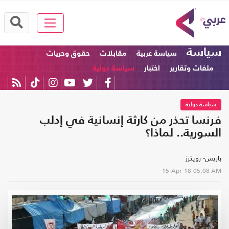
سياسة
سياسة عربية
مقابلات
حقوق وحريات
ملفات وتقارير
اختبار
سياسة دولية
سياسة دولية
فرنسا تحذر من كارثة إنسانية في إدلب
السورية.. لماذا؟
باريس- رويترز
15-Apr-18
05:08 AM