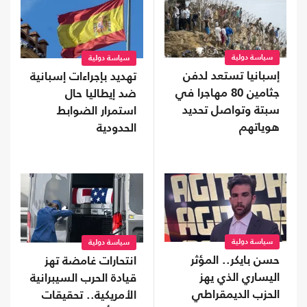
سياسة دولية
سياسة دولية
إسبانيا تستعد لدفن
تهديد بإجراءات إسبانية
جثامين 80 مهاجرا في
ضد إيطاليا حال
سبتة وتواصل تحديد
استمرار الضوابط
هوياتهم
الحدودية
سياسة دولية
سياسة دولية
حسن بايكر.. المؤثر
انتحارات غامضة تهز
اليساري الذي يهز
قيادة الحرب السيبرانية
الحزب الديمقراطي
الأمريكية.. تحقيقات