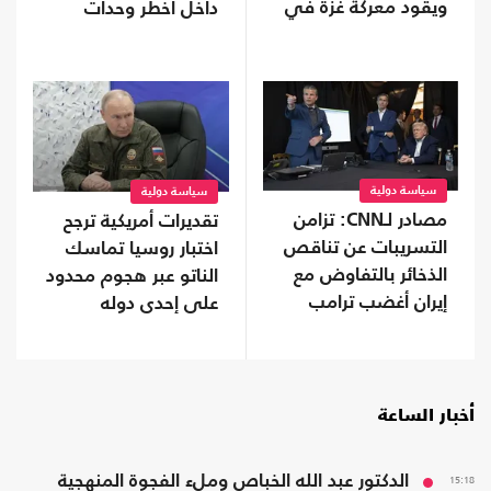
ويقود معركة غزة في
داخل أخطر وحدات
الفضاء الرقمي
البنتاغون
سياسة دولية
سياسة دولية
مصادر لـCNN: تزامن
تقديرات أمريكية ترجح
التسريبات عن تناقص
اختبار روسيا تماسك
الذخائر بالتفاوض مع
الناتو عبر هجوم محدود
إيران أغضب ترامب
على إحدى دوله
أخبار الساعة
15:18
الدكتور عبد الله الخباص وملء الفجوة المنهجية