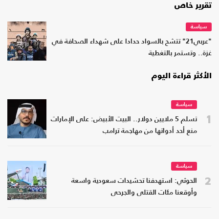
تقرير خاص
سياسة
"عربي21" تتشح بالسواد حدادا على شهداء الصحافة في
غزة.. وتستمر بالتغطية
الأكثر قراءة اليوم
سياسة
1
تسلم 5 ملايين دولار.. البيت الأبيض: على الإمارات
منع أحد أدواتها من مهاجمة ترامب
سياسة
2
الحوثي: استهدفنا تحشيدات سعودية واسعة
وأوقعنا مئات القتلى والجرحى