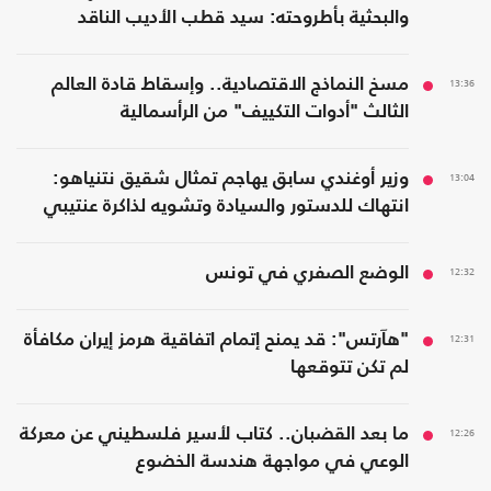
والبحثية بأطروحته: سيد قطب الأديب الناقد
13:36
مسخ النماذج الاقتصادية.. وإسقاط قادة العالم
الثالث "أدوات التكييف" من الرأسمالية
13:04
وزير أوغندي سابق يهاجم تمثال شقيق نتنياهو:
انتهاك للدستور والسيادة وتشويه لذاكرة عنتيبي
12:32
الوضع الصفري في تونس
12:31
"هآرتس": قد يمنح إتمام اتفاقية هرمز إيران مكافأة
لم تكن تتوقعها
12:26
ما بعد القضبان.. كتاب لأسير فلسطيني عن معركة
الوعي في مواجهة هندسة الخضوع