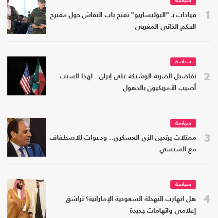
سياسة
1
قيادات بـ "البوليساريو" تفتح باب النقاش حول مقترح
الحكم الذاتي المغربي
سياسة
2
تفاصيل الضربة الوشيكة على إيران.. لهذا السبب
أصيب الأمريكيون بالذهول
سياسة
3
ممثلات يرتدين الزي العسكري.. ودعوات للاصطفاف
مع السيسي
سياسة
4
هل انهارت التهدئة السعودية الإماراتية؟ تراشق
إعلامي واتهامات جديدة