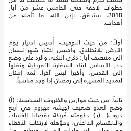
خطوات لاحقة حتى الخامس عشر من أيار
2018، ستحقق، بإذن الله، ما تأمله من
أهداف.
أولاً: من حيث التوقيت، أُحسِن اختيار يوم
الأرض للانطلاق. وأُحسِن اختيار شهر نيسان
إلى منتصف أيار: ذكرى النكبة، والرد على وضع
حجر الأساس لبناء السفارة الأمريكية ونقلها
إلى القدس، وأخيراً ليس آخراً، ثمة إمكان
لتمديد المسيرة إلى رمضان إذا وجد مناسباً.
ثانياً: من حيث موازين والظروف السياسية: (أ)
وضع العدو ضعيف (جيشه مهزوم في أربع
حروب). (بـ) حكومته مُربكة بقضايا الفساد،
والانقسام الداخلي، ومؤهلة لارتكاب الأخطاء
في قرارت الرد وإدارة الصراع. وتعاني من