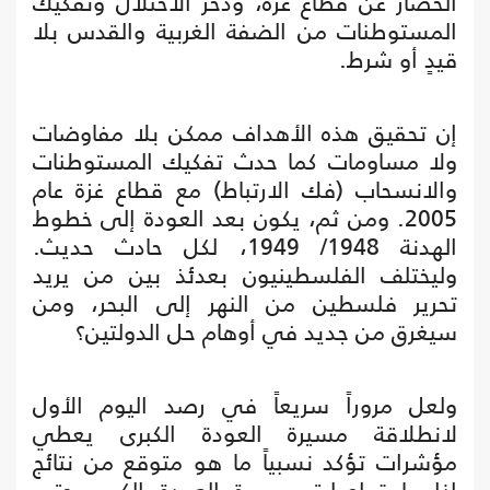
الحصار عن قطاع غزة، ودحر الاحتلال وتفكيك
المستوطنات من الضفة الغربية والقدس بلا
قيدٍ أو شرط.
إن تحقيق هذه الأهداف ممكن بلا مفاوضات
ولا مساومات كما حدث تفكيك المستوطنات
والانسحاب (فك الارتباط) مع قطاع غزة عام
2005. ومن ثم، يكون بعد العودة إلى خطوط
الهدنة 1948/ 1949، لكل حادث حديث.
وليختلف الفلسطينيون بعدئذ بين من يريد
تحرير فلسطين من النهر إلى البحر، ومن
سيغرق من جديد في أوهام حل الدولتين؟
ولعل مروراً سريعاً في رصد اليوم الأول
لانطلاقة مسيرة العودة الكبرى يعطي
مؤشرات تؤكد نسبياً ما هو متوقع من نتائج