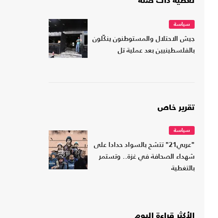
تغطية ذات صلة
سياسة
جيش الاحتلال والمستوطنون ينكّلون
بالفلسطينيين بعد عملية تل
تقرير خاص
سياسة
"عربي21" تتشح بالسواد حدادا على
شهداء الصحافة في غزة.. وتستمر
بالتغطية
الأكثر قراءة اليوم