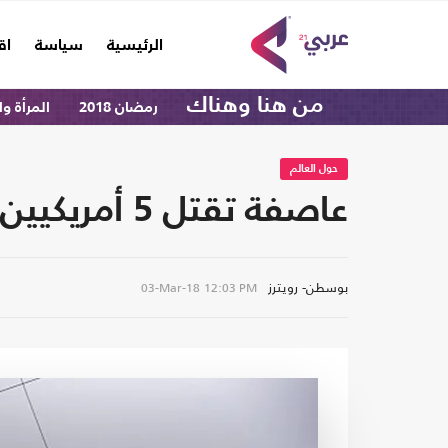
(current)
الرئيسية
سياسة
اق
من هنا وهناك
رمضان 2018
المرأة و
حول العالم
عاصفة تقتل 5 أمريكيين وتجتاح شرق الولايات المتحدة (صور)
بوسطن- رويترز
03-Mar-18
12:03 PM