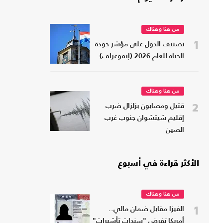
من هنا وهناك
1
تصنيف الدول على مؤشر جودة
الحياة للعام 2026 (إنفوغراف)
من هنا وهناك
2
قتيل ومصابون بزلزال ضرب
إقليم شيتشوان جنوب غرب
الصين
الأكثر قراءة في أسبوع
من هنا وهناك
1
الفيزا مقابل ضمان مالي..
أمريكا تفرض "سندات تأشيرات"