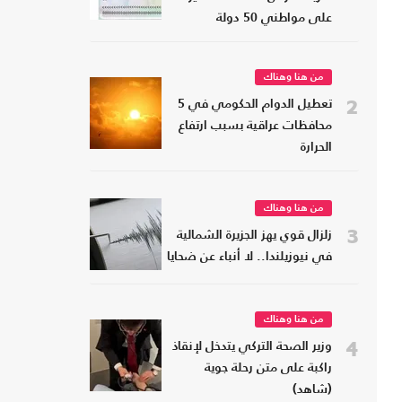
على مواطني 50 دولة
من هنا وهناك
2
تعطيل الدوام الحكومي في 5
محافظات عراقية بسبب ارتفاع
الحرارة
من هنا وهناك
3
زلزال قوي يهز الجزيرة الشمالية
في نيوزيلندا.. لا أنباء عن ضحايا
من هنا وهناك
4
وزير الصحة التركي يتدخل لإنقاذ
راكبة على متن رحلة جوية
(شاهد)