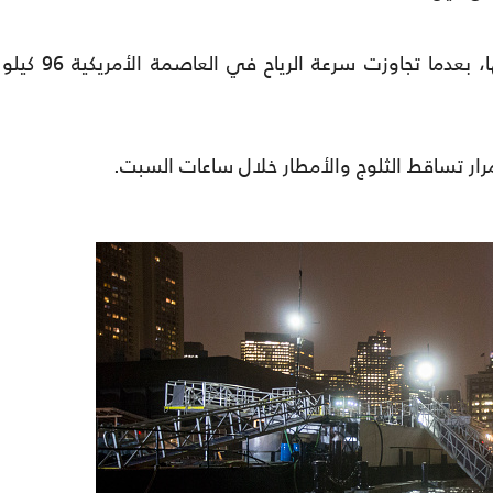
وأغلقت مكاتب حكومية في واشنطن أبوابها، بعدما تجاوزت سرعة الرياح في العاصمة الأمريكية 96 كيلو
تمرار تساقط الثلوج والأمطار خلال ساعات السبت.